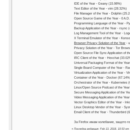
IDE of the Year - Geany (15.98%)
Text Editor of the Year - vim (28.32%)
File Manager of the Year - Dolphin (25.
Open Source Game of the Year - 0 A.D
Programming Language of the Year - P
Backup Application of the Year - rsync 
Log Management Tool of the Year - Lo
X Terminal Emulator of the Year - Kons
Browser Privacy Solution of the Year
- u
Privacy Solution of the Year - Tor Bro
Open Source File Sync Application of t
IRC Client of the Year - Hexchat (33.0
Universal Packaging Format of the Yea
Single Board Computer of the Year - R
Virtualization Application of the Year - 
Container of the Year - Docker (67.14%
Orchestrator of the Year - Kubernetes 
Linux/Open Source Podcast of the Year
Secure Messaging Application of the Yea
Video Messaging Application of the Yea
Vector Graphics Editor of the Year - I
Linux Desktop Vendor of the Year - Sy
Email Client of the Year - Thunderbird 
За Firefox имам колебание, защото г
«
Последна редакция: Feb 13, 2018, 10:53 от