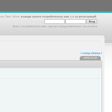
шла,
Гост
. Моля,
въведи своето потребителско име
или
се регистрирай
.
Влез с потребителско име, парола и продължителност на сесията
« назад
напред »
ИЗПЕЧАТАЙ