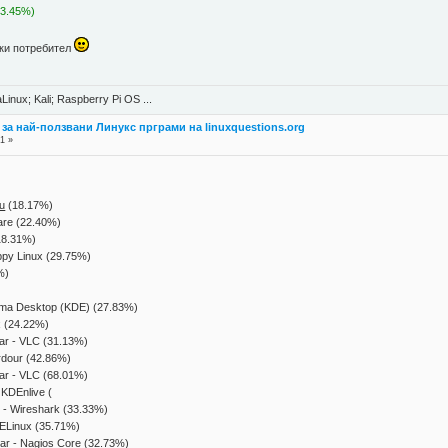
(63.45%)
ски потребител
Linux; Kali; Raspberry Pi OS ...
 за най-ползвани Линукс прграми на linuxquestions.org
1 »
tu
(18.17%)
ware (22.40%)
(18.31%)
uppy Linux (29.75%)
%)
asma Desktop (KDE) (27.83%)
x (24.22%)
ear - VLC (31.13%)
Ardour (42.86%)
ear - VLC (68.01%)
- KDEnlive (
r - Wireshark (33.33%)
 SELinux (35.71%)
Year - Nagios Core (32.73%)