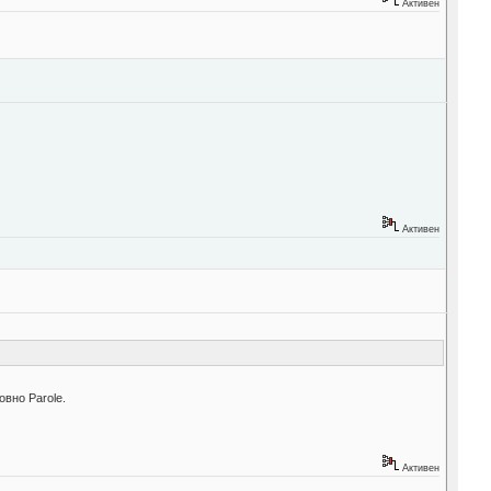
Активен
Активен
овно Parole.
Активен