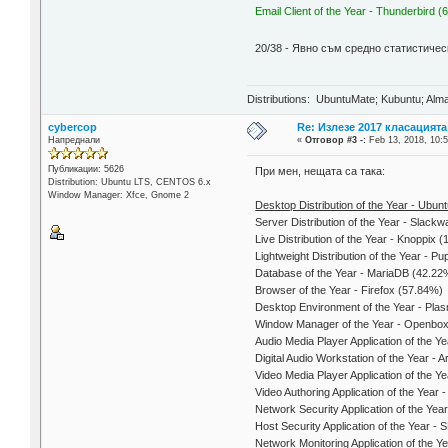
Email Client of the Year - Thunderbird 
20/38 - Явно съм средно статистиче
Distributions: UbuntuMate; Kubuntu; Alma
cybercop
Re: Излезе 2017 класацията
Напреднали
«
Отговор #3 -:
Feb 13, 2018, 10:5
Публикации: 5626
При мен, нещата са така:
Distribution: Ubuntu LTS, CENTOS 6.x
Window Manager: Xfce, Gnome 2
Desktop Distribution of the Year - Ubun
Server Distribution of the Year - Slack
Live Distribution of the Year - Knoppix 
Lightweight Distribution of the Year - P
Database of the Year - MariaDB (42.22
Browser of the Year - Firefox (57.84%)
Desktop Environment of the Year - Pl
Window Manager of the Year - Openbo
Audio Media Player Application of the Y
Digital Audio Workstation of the Year - 
Video Media Player Application of the Y
Video Authoring Application of the Year 
Network Security Application of the Yea
Host Security Application of the Year -
Network Monitoring Application of the 