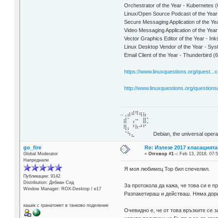
Orchestrator of the Year - Kubernetes 
Linux/Open Source Podcast of the Year
Secure Messaging Application of the Yea
Video Messaging Application of the Yea
Vector Graphics Editor of the Year - I
Linux Desktop Vendor of the Year - Sy
Email Client of the Year - Thunderbird 
https://www.linuxquestions.org/quest..
http://www.linuxquestions.org/questio
..⢀⣴⠾⠻⢶⣦⠀
⣾⠁⢠⠒⠀⣿⡁
⢿⡄⠘⠷⠚⠋
⠈⠳⣄⠀⠀⠀⠀ Debian, the universal operat
go_fire
Re: Излезе 2017 класацията
Global Moderator
«
Отговор #1 -:
Feb 13, 2018, 07:5
Напреднали
Я моя любимец Тор бил спечелил.
Публикации: 9142
Distribution: Дебиан Сид
За протокола да кажа, че това си е п
Window Manager: ROX-Desktop / е17
Разпакетираш и действаш. Няма дор
кашик с гранатомет в танково поделение
Очевидно е, че от това връзките се з