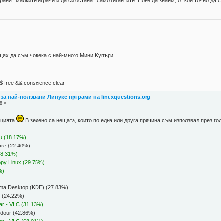
ранят малките играчи и да си останат само гигантите. Поне да знаем, от кой точно да с
 щях да съм човека с най-много Mини Kупъри
М$ free && conscience clear
 за най-ползвани Линукс прграми на linuxquestions.org
8 »
сацията
В зелено са нещата, които по една или друга причина съм използвал през го
tu (18.17%)
ware (22.40%)
(18.31%)
uppy Linux (29.75%)
%)
asma Desktop (KDE) (27.83%)
x (24.22%)
ear - VLC (31.13%)
Ardour (42.86%)
ear - VLC (68.01%)