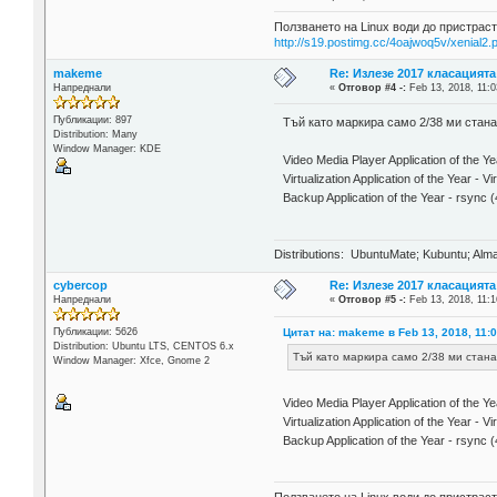
Ползването на Linux води до пристраст
http://s19.postimg.cc/4oajwoq5v/xenial2.
makeme
Re: Излезе 2017 класацията
Напреднали
«
Отговор #4 -:
Feb 13, 2018, 11:0
Публикации: 897
Тъй като маркира само 2/38 ми стана
Distribution: Many
Window Manager: KDE
Video Media Player Application of the Y
Virtualization Application of the Year - 
Backup Application of the Year - rsync 
Distributions: UbuntuMate; Kubuntu; Alma
cybercop
Re: Излезе 2017 класацията
Напреднали
«
Отговор #5 -:
Feb 13, 2018, 11:1
Цитат на: makeme в Feb 13, 2018, 11:
Публикации: 5626
Distribution: Ubuntu LTS, CENTOS 6.x
Тъй като маркира само 2/38 ми стана
Window Manager: Xfce, Gnome 2
Video Media Player Application of the
Virtualization Application of the Year -
Backup Application of the Year - rsyn
Ползването на Linux води до пристраст