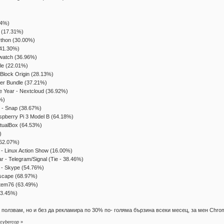
24%)
. (17.31%)
ython (30.00%)
(41.30%)
gwatch (36.96%)
ole (22.01%)
Block Origin (28.13%)
wser Bundle (37.21%)
he Year - Nextcloud (36.92%)
2%)
r - Snap (38.67%)
aspberry Pi 3 Model B (64.18%)
VirtualBox (64.53%)
)
(62.07%)
 - Linux Action Show (16.00%)
r - Telegram/Signal (Tie - 38.46%)
r - Skype (54.76%)
nkscape (68.97%)
stem76 (63.49%)
(63.45%)
о ползвам, но и без да рекламира по 30% по- голяма бързина всеки месец, за мен Chro
 cybercop
»