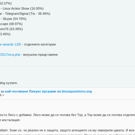
(62.07%)
 - Linux Action Show (16.00%)
r - Telegram/Signal (Tie - 38.46%)
r - Skype (54.76%)
nkscape (68.97%)
stem76 (63.49%)
(63.45%)
.ce-awards-126/
- отделните категории
ns/2017mca.php
- визуално представяне
ing system.
 за най-ползвани Линукс прграми на linuxquestions.org
8 »
росто Лисо с добавки. Лисо може да се ползва без Тор, а Тор може да се ползва отделно
и инсталация.
абаят. Знае се, че реално не е защита, защото агенциите са му намерили цаката. И все