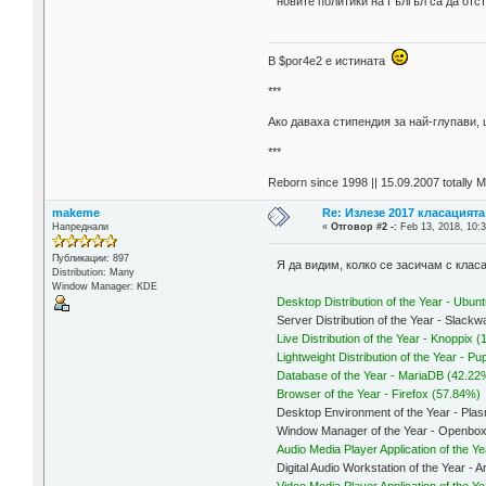
новите политики на Гългъл са да отст
В $por4e2 e истината
***
Aко даваха стипендия за най-глупави,
***
Reborn since 1998 || 15.09.2007 totally 
makeme
Re: Излезе 2017 класацията
Напреднали
«
Отговор #2 -:
Feb 13, 2018, 10:3
Публикации: 897
Я да видим, колко се засичам с кла
Distribution: Many
Window Manager: KDE
Desktop Distribution of the Year - Ubun
Server Distribution of the Year - Slack
Live Distribution of the Year - Knoppix 
Lightweight Distribution of the Year - P
Database of the Year - MariaDB (42.22
Browser of the Year - Firefox (57.84%)
Desktop Environment of the Year - Pl
Window Manager of the Year - Openbo
Audio Media Player Application of the Y
Digital Audio Workstation of the Year - 
Video Media Player Application of the Y