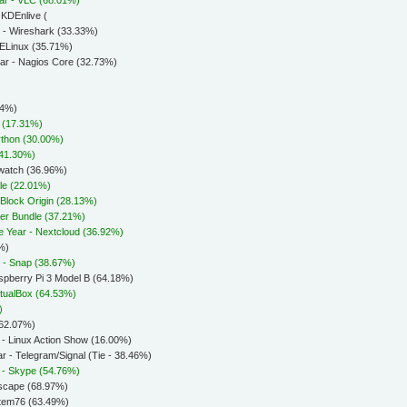
- KDEnlive (
r - Wireshark (33.33%)
 SELinux (35.71%)
Year - Nagios Core (32.73%)
24%)
. (17.31%)
ython (30.00%)
(41.30%)
gwatch (36.96%)
ole (22.01%)
uBlock Origin (28.13%)
wser Bundle (37.21%)
he Year - Nextcloud (36.92%)
2%)
r - Snap (38.67%)
aspberry Pi 3 Model B (64.18%)
VirtualBox (64.53%)
)
(62.07%)
 - Linux Action Show (16.00%)
r - Telegram/Signal (Tie - 38.46%)
r - Skype (54.76%)
nkscape (68.97%)
stem76 (63.49%)