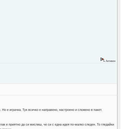
Активен
. Но е играчка. Тук всичко е направено, настроено и сложено в пакет.
 пак е приятно да си мислиш, че си с една идея по-малко следен. То гледайки