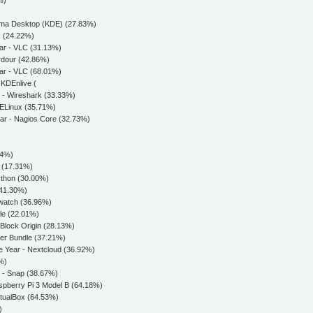
%)
asma Desktop (KDE) (27.83%)
x (24.22%)
ear - VLC (31.13%)
Ardour (42.86%)
ear - VLC (68.01%)
- KDEnlive (
r - Wireshark (33.33%)
 SELinux (35.71%)
Year - Nagios Core (32.73%)
24%)
. (17.31%)
ython (30.00%)
(41.30%)
gwatch (36.96%)
ole (22.01%)
uBlock Origin (28.13%)
wser Bundle (37.21%)
he Year - Nextcloud (36.92%)
2%)
r - Snap (38.67%)
aspberry Pi 3 Model B (64.18%)
VirtualBox (64.53%)
)