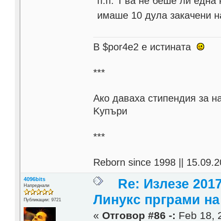
п.п. Т'ва не беше ли една
имаше 10 дула закачени н
В $por4e2 e истината
***
Aко даваха стипендия за н
Kупъри
***
Reborn since 1998 || 15.09.2
4096bits
Re: Излезе 201
Напреднали
Линукс прграми на 
Публикации: 9721
«
Отговор #86 -:
Feb 18, 