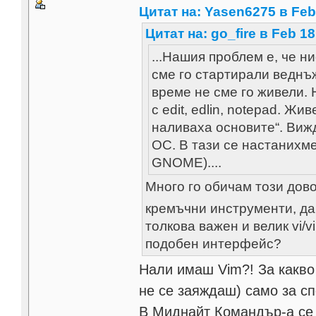
Цитат на: Yasen6275 в Feb 
Цитат на: go_fire в Feb 18
...Нашия проблем е, че н
сме го стартирали веднъж
време не сме го живели. 
с edit, edlin, notepad. Жи
наливаха основите“. Виж
ОС. В тази се настанихм
GNOME)....
Много го обичам този дово
кремъчни инструменти, дай
толкова важен и велик vi
подобен интерфейс?
Нали имаш Vim?! За какво 
не се заяждаш) само за с
В Миднайт Командър-а се 