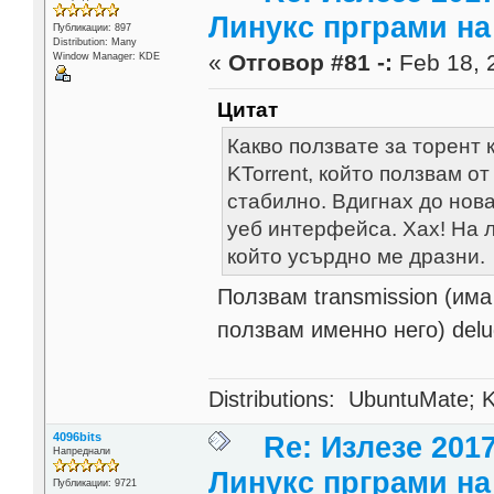
Линукс прграми на 
Публикации: 897
Distribution: Many
«
Отговор #81 -:
Feb 18, 
Window Manager: KDE
Цитат
Какво ползвате за торент 
KTorrent, който ползвам о
стабилно. Вдигнах до нова
уеб интерфейса. Хах! На л
който усърдно ме дразни.
Ползвам transmission (има 
ползвам именно него) delu
Distributions: UbuntuMate; K
4096bits
Re: Излезе 201
Напреднали
Линукс прграми на 
Публикации: 9721