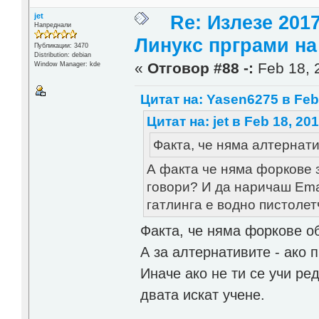
jet
Re: Излезе 201
Напреднали
Линукс прграми на 
Публикации: 3470
Distribution: debian
«
Отговор #88 -:
Feb 18, 
Window Manager: kde
Цитат на: Yasen6275 в Feb 
Цитат на: jet в Feb 18, 201
Факта, че няма алтернати
А факта че няма форкове з
говори? И да наричаш Emac
гатлинга е водно пистолет
Факта, че няма форкове об
А за алтернативите - ако
Иначе ако не ти се учи ре
двата искат учене.