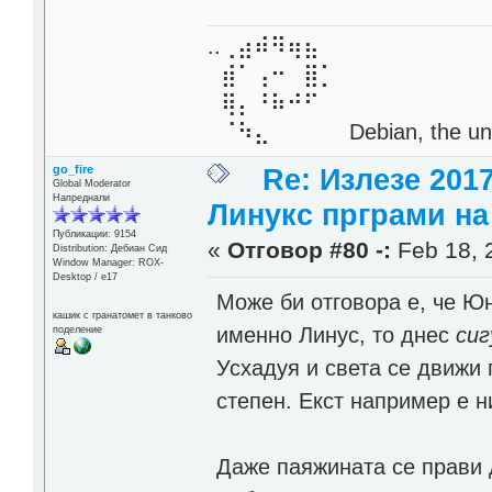
..⢀⣴⠾⠻⢶⣦⠀
⣾⠁⢠⠒⠀⣿⡁
⢿⡄⠘⠷⠚⠋
⠈⠳⣄⠀⠀⠀⠀ Debian, the unive
go_fire
Re: Излезе 201
Global Moderator
Напреднали
Линукс прграми на 
Публикации: 9154
«
Отговор #80 -:
Feb 18, 
Distribution: Дебиан Сид
Window Manager: ROX-
Desktop / е17
Moже би отговора е, че Ю
кашик с гранатомет в танково
именно Линус, то днес
сиг
поделение
Усхадуя и света се движи
степен. Екст например е н
Даже паяжината се прави 