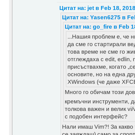
Цитат на: jet в Feb 18, 2018
Цитат на: Yasen6275 в Feb
Цитат на: go_fire в Feb 1
...Нашия проблем е, че 
да сме го стартирали ве
това време не сме го жи
отглеждаха с edit, edlin
присъствахме, когато „
основите, но на една др
XWindows (че даже XFCE
Много го обичам този дов
кремъчни инструменти, да
толкова важен и велик v
с подобен интерфейс?
Нали имаш Vim?! За какво 
се заяждаш) само за спор