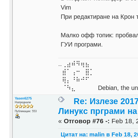
Vim
При редактиране на Крон т
Малко офф топик: пробвали 
ГУИ програми.
..⢀⣴⠾⠻⢶⣦⠀
⣾⠁⢠⠒⠀⣿⡁
⢿⡄⠘⠷⠚⠋
⠈⠳⣄⠀⠀⠀⠀ Debian, the unive
Yasen6275
Re: Излезе 201
Напреднали
Линукс прграми на 
Публикации: 553
«
Отговор #76 -:
Feb 18, 
Цитат на: malin в Feb 18, 2