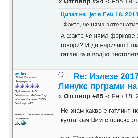
«
Отговор #84 -:
Feb 18, 
Цитат на: jet в Feb 18, 2018
Факта, че няма алтернатив
А факта че няма форкове з
говори? И да наричаш Emac
гатлинга е водно пистолет
go_fire
Re: Излезе 201
Global Moderator
Напреднали
Линукс прграми на 
Публикации: 9154
«
Отговор #85 -:
Feb 18, 
Distribution: Дебиан Сид
Window Manager: ROX-
Desktop / е17
Не знам какво е гатлинг, 
кашик с гранатомет в танково
култа към Вим е повече от
поделение