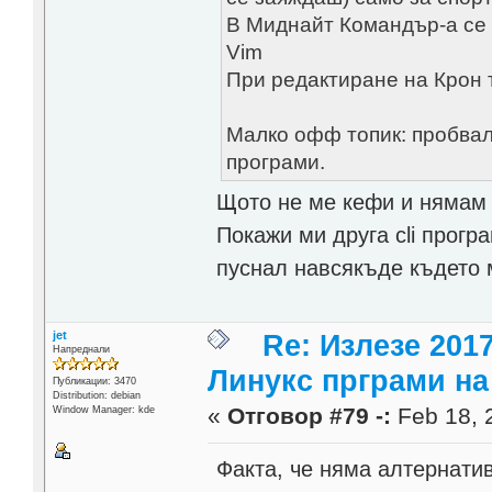
В Миднайт Командър-а се 
Vim
При редактиране на Крон т
Малко офф топик: пробвали л
програми.
Щото не ме кефи и нямам 
Покажи ми друга cli прогр
пуснал навсякъде където 
jet
Re: Излезе 201
Напреднали
Линукс прграми на 
Публикации: 3470
Distribution: debian
«
Отговор #79 -:
Feb 18, 
Window Manager: kde
Факта, че няма алтернатив