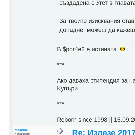
създадена с Угет в главата
За твоите изисквания ста
допадне, можеш да кажеш
В $por4e2 e истината
***
Aко даваха стипендия за н
Kупъри
***
Reborn since 1998 || 15.09.2
makeme
Re: Излезе 201
Напреднали