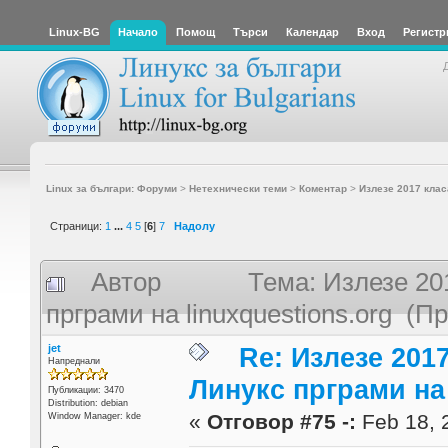
Linux-BG
Начало
Помощ
Търси
Календар
Вход
Регистр
Linux за българи: Форуми
>
Нетехнически теми
>
Коментар
>
Излезе 2017 клас
Страници:
1
...
4
5
[
6
]
7
Надолу
Автор
Тема: Излезе 20
прграми на linuxquestions.org (П
jet
Re: Излезе 201
Напреднали
Линукс прграми на 
Публикации: 3470
Distribution: debian
«
Отговор #75 -:
Feb 18, 
Window Manager: kde