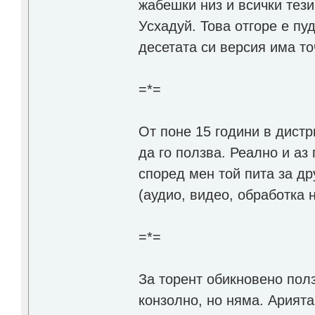
жабешки низ и всички тези
Усхадуй. Това отгоре е пу
десетата си версия има т
=*=
От поне 15 години в дист
да го ползва. Реално и аз
според мен той пита за др
(аудио, видео, обработка 
=*=
За торент обикновено пол
конзолно, но няма. Арията