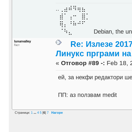
..⢀⣴⠾⠻⢶⣦⠀
⣾⠁⢠⠒⠀⣿⡁
⢿⡄⠘⠷⠚⠋
⠈⠳⣄⠀⠀⠀⠀ Debian, the unive
lunarvalley
Re: Излезе 201
Гост
Линукс прграми на 
«
Отговор #89 -:
Feb 18, 
ей, за некфи редактори ше
ПП: аз ползвам medit
Страници:
1
...
4
5
[
6
]
7
Нагоре