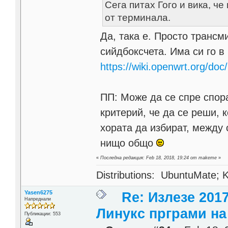
Сега питах Гого и вика, че
от терминала.
Да, така е. Просто трансм
сийдбоксчета. Има си го в
https://wiki.openwrt.org/doc
ПП: Може да се спре спора
критерий, че да се реши, 
хората да избират, между 
нищо общо
«
Последна редакция: Feb 18, 2018, 19:24 от makeme
»
Distributions: UbuntuMate; K
Yasen6275
Re: Излезе 201
Напреднали
Линукс прграми на 
Публикации: 553