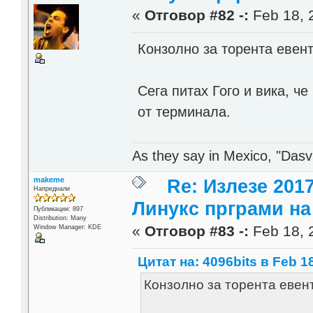
«
Отговор #82 -:
Feb 18, 
Конзолно за торента евент
Сега питах Гого и вика, че
от терминала.
As they say in Mexico, "Dasvi
makeme
Re: Излезе 201
Напреднали
Линукс прграми на 
Публикации: 897
Distribution: Many
«
Отговор #83 -:
Feb 18, 
Window Manager: KDE
Цитат на: 4096bits в Feb 18
Конзолно за торента евенту