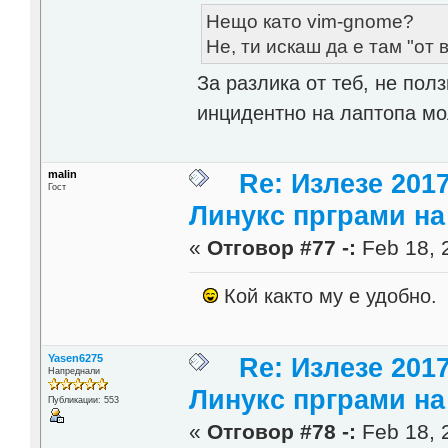
Нещо като vim-gnome?
Не, ти искаш да е там "от в
За разлика от теб, не пол
инцидентно на лаптопа мол
malin
Re: Излезе 201
Гост
Линукс прграми на 
«
Отговор #77 -:
Feb 18, 
Кой както му е удобно.
Yasen6275
Re: Излезе 201
Напреднали
Линукс прграми на 
Публикации: 553
«
Отговор #78 -:
Feb 18, 