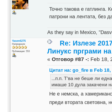
Точно такова е гатлинга.
патрони на лентата, без д
As they say in Mexico, "Dasvi
Yasen6275
Re: Излезе 201
Напреднали
Линукс прграми на 
Публикации: 553
«
Отговор #87 -:
Feb 18, 
Цитат на: go_fire в Feb 18,
...п.п. Т'ва не беше ли ед
имаше 10 дула закачени н
Не е немска, а хамериканс
преди втората световна, 