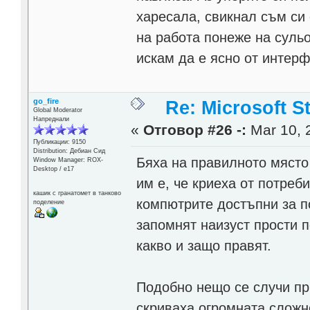
харесала, свикнал съм си
на работа понеже на сульо
искам да е ясно от интерф
go_fire
Re: Microsoft S
Global Moderator
Напреднали
«
Отговор #26 -:
Mar 10, 
Публикации: 9150
Distribution: Дебиан Сид
Бяха на правилното място 
Window Manager: ROX-
Desktop / е17
им е, че криеха от потреб
кашик с гранатомет в танково
компютрите достъпни за п
поделение
запомнят наизуст прости п
какво и защо правят.
Подобно нещо се случи пр
скриваха огромната сложно