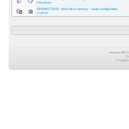
Общ форум
ПРЕМЕСТЕНО: Store file in memory - swap configuration
Сървъри
Powered by SMF 2.0
Th
Създадена