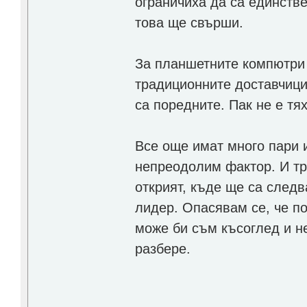
ограничиха да са единстве
това ще свърши.
За планшетните компютри 
традиционните доставчици 
са поредните. Пак не е тя
Все още имат много пари 
непреодолим фактор. И тр
открият, къде ще са след
лидер. Опасявам се, че по
може би съм късоглед и н
разбере.