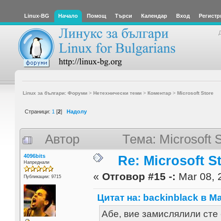
Linux-BG
Начало
Помощ
Търси
Календар
Вход
Регистр
Linux за българи: Форуми
>
Нетехнически теми
>
Коментар
>
Microsoft Store
Страници:
1
[
2
]
Надолу
Автор
Тема: Microsoft 
4096bits
Re: Microsoft S
Напреднали
«
Отговор #15 -:
Mar 08, 
Публикации: 9715
Цитат на: backinblack в Ma
Абе, вие замислялили сте 