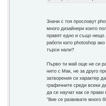
Значи с тоя прословут pho
много дизайнери които по
правят едно и също нещо.
работи като photoshop ако
търси нали?
Първо ти май още не си ра
нито с Мак, не за друго п
затворения си характер да
графичните среди всеки де
да се научат как се прави
"Вие се развивате много б