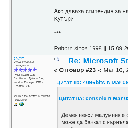
Aко даваха стипендия за н
Kупъри
***
Reborn since 1998 || 15.09.2
go_fire
Re: Microsoft S
Global Moderator
Напреднали
«
Отговор #23 -:
Mar 10, 
Публикации: 9150
Distribution: Дебиан Сид
Цитат на: 4096bits в Mar 08
Window Manager: ROX-
Desktop / е17
кашик с гранатомет в танково
Цитат на: console в Mar 0
поделение
Демек некои малумник е с
може да бачкат с кърнъла