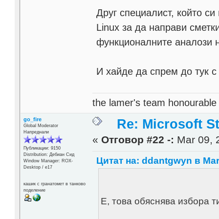
Друг специалист, който си
Linux за да направи сметки
функционалните аналози на
И хайде да спрем до тук с
the lamer's team honourabl
go_fire
Re: Microsoft S
Global Moderator
Напреднали
«
Отговор #22 -:
Mar 09, 
Публикации: 9150
Distribution: Дебиан Сид
Цитат на: ddantgwyn в Mar 
Window Manager: ROX-
Desktop / е17
кашик с гранатомет в танково
поделение
Е, това обяснява избора 