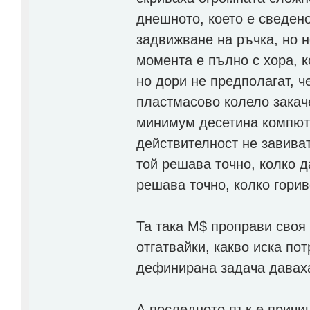
днешното, което е сведен
задвижване на ръчка, но 
момента е пълно с хора, к
но дори не предполагат, ч
пластмасово колело закач
минимум десетина компютъ
действителност не завиват
той решава точно, колко 
решава точно, колко горив
Та така М$ проправи своя
отгатвайки, какво иска по
дефинирана задача даваха
А последното пък е причин