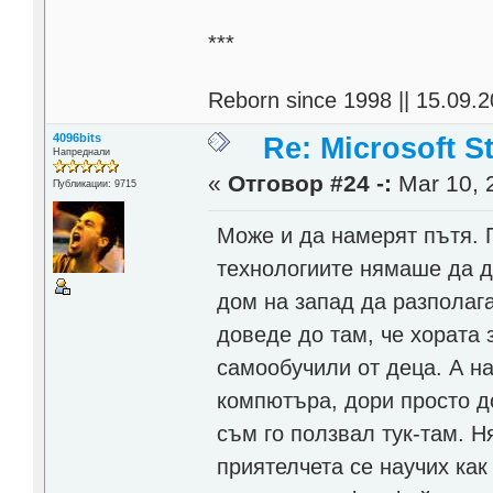
***
Reborn since 1998 || 15.09.2
4096bits
Re: Microsoft S
Напреднали
«
Отговор #24 -:
Mar 10, 
Публикации: 9715
Може и да намерят пътя. П
технологиите нямаше да д
дом на запад да разполага
доведе до там, че хората 
самообучили от деца. А н
компютъра, дори просто д
съм го ползвал тук-там. 
приятелчета се научих как 