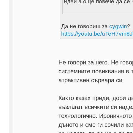
идей а още повече да се ч
Да не говориш за
cygwin
?
https://youtu.be/uTeH7vm8
Не говори за него. Не гов
системните повиквания в т
атрактивен сървара си.
Както казах преди, дори д
възлагат всичките си наде
технологично. Ироничното 
дъното и сме ги сочили кат