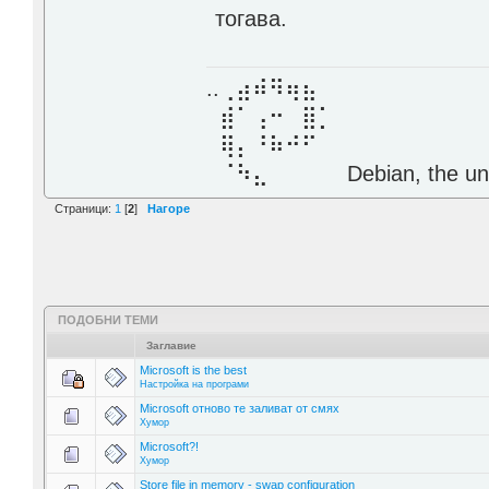
тогава.
..⢀⣴⠾⠻⢶⣦⠀
⣾⠁⢠⠒⠀⣿⡁
⢿⡄⠘⠷⠚⠋
⠈⠳⣄⠀⠀⠀⠀ Debian, the unive
Страници:
1
[
2
]
Нагоре
ПОДОБНИ ТЕМИ
Заглавие
Microsoft is the best
Настройка на програми
Microsoft отново те заливат от смях
Хумор
Microsoft?!
Хумор
Store file in memory - swap configuration