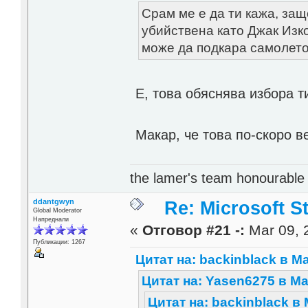
Срам ме е да ти кажа, защ
убийствена като Джак Изко
може да подкара самолето
Е, това обяснява избора 
Макар, че това по-скоро 
the lamer's team honourabl
ddantgwyn
Re: Microsoft S
Global Moderator
Напреднали
«
Отговор #21 -:
Mar 09, 
Публикации: 1267
Цитат на: backinblack в Ma
Цитат на: Yasen6275 в Mar
Цитат на: backinblack в 