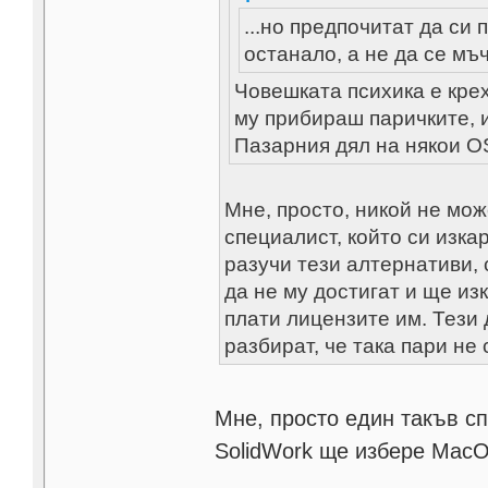
...но предпочитат да си 
останало, а не да се мъ
Човешката психика е крех
му прибираш паричките, и
Пазарния дял на някои OS
Мне, просто, никой не мож
специалист, който си изка
разучи тези алтернативи, 
да не му достигат и ще из
плати лицензите им. Тези 
разбират, че така пари не
Мне, просто един такъв сп
SolidWork ще избере Mac