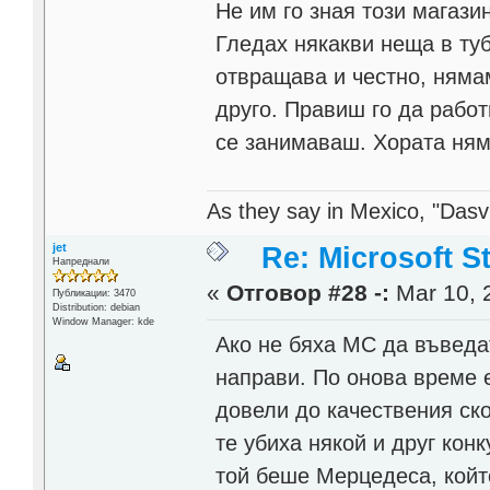
Не им го зная този магазин
Гледах някакви неща в ту
отвращава и честно, няма
друго. Правиш го да работ
се занимаваш. Хората ням
As they say in Mexico, "Dasvi
jet
Re: Microsoft S
Напреднали
«
Отговор #28 -:
Mar 10, 
Публикации: 3470
Distribution: debian
Window Manager: kde
Ако не бяха МС да въведа
направи. По онова време 
довели до качествения ско
те убиха някой и друг кон
той беше Мерцедеса, койт