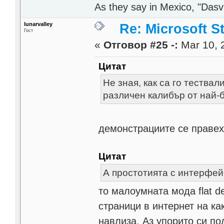
As they say in Mexico, "Dasvi
lunarvalley
Re: Microsoft S
Гост
«
Отговор #25 -:
Mar 10, 
Цитат
Не зная, как са го тества
различен калибър от най-б
демонстрациите се правех
Цитат
А простотията с интерфейс
то малоумната мода flat d
страници в интернет на ка
навлиза. Аз упорито си по