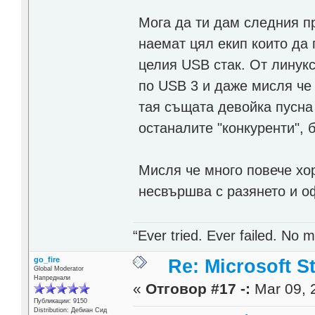
Мога да ти дам следния п
наемат цял екип които да
целия USB стак. От линук
по USB 3 и даже мисля че 
тая същата девойка пусна
останалите "конкуренти", 
Мисля че много повече хо
несвършва с разянето и о
“Ever tried. Ever failed. No ma
go_fire
Re: Microsoft S
Global Moderator
Напреднали
«
Отговор #17 -:
Mar 09, 
Публикации: 9150
Distribution: Дебиан Сид