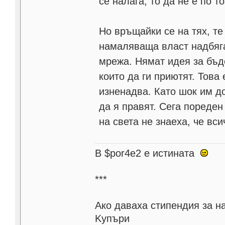
се налага, то да не е по т
Но връщайки се на тях, те
намаляваща власт надбяга
мрежа. Нямат идея за бъде
които да ги приютят. Това 
изненадва. Като шок им д
да я правят. Сега пореден
на света не знаеха, че вси
В $por4e2 e истината
***
Aко даваха стипендия за н
Kупъри