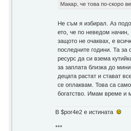
Макар, че това по-скоро 
Не съм я избирал. Аз под
ето, че по неведом начин,
защото не очаквах, е всич
последните години. Та за 
ресурс да си взема кутийк
за заплата близка до мин
децата растат и стават все
се оплаквам. Това са сам
богатство. Имам време и м
В $por4e2 e истината
***