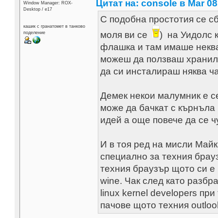
Цитат на: console в Mar 08
Window Manager: ROX-
Desktop / е17
С подобна простотия се сб
кашик с гранатомет в танково
моля ви се
) на Уидолс 
поделение
флашка и там имаше неква
можеш да ползваш хранил
да си инсталираш няква ча
Демек некои малумник е се
може да бачкат с кърнъла 
идей а още повече да се чу
И в тоя ред на мисли Май
специално за техния брау
техния браузър щото си е
wine. Чак след като разб
linux kernel developers при
пачове щото техния outloo