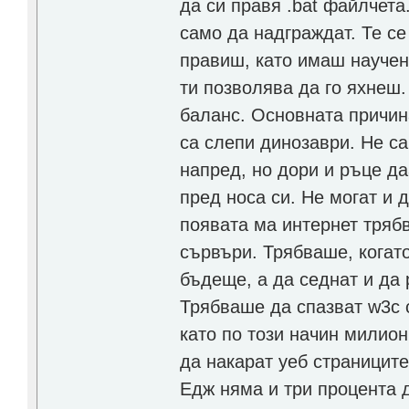
да си правя .bat файлчет
само да надграждат. Те се
правиш, като имаш научен
ти позволява да го яхнеш.
баланс. Основната причина
са слепи динозаври. Не са
напред, но дори и ръце да
пред носа си. Не могат и 
появата ма интернет тряб
сървъри. Трябваше, когато
бъдеще, а да седнат и да 
Трябваше да спазват w3c с
като по този начин милион
да накарат уеб страницит
Едж няма и три процента д