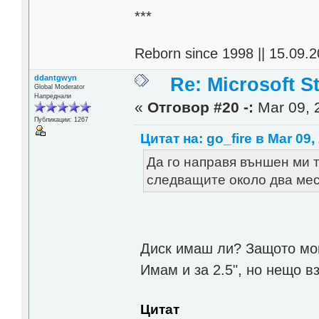
***
Reborn since 1998 || 15.09.2
ddantgwyn
Re: Microsoft S
Global Moderator
Напреднали
«
Отговор #20 -:
Mar 09, 
Публикации: 1267
Цитат на: go_fire в Mar 09,
Да го направя външен ми 
следващите около два мес
Диск имаш ли? Защото мога
Имам и за 2.5", но нещо в
Цитат