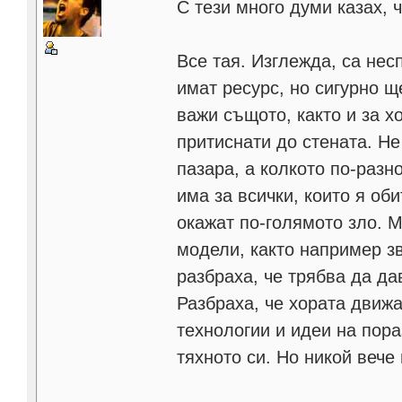
С тези много думи казах, 
Все тая. Изглежда, са нес
имат ресурс, но сигурно щ
важи същото, както и за хо
притиснати до стената. Не
пазара, а колкото по-разн
има за всички, които я об
окажат по-голямото зло. 
модели, както например з
разбраха, че трябва да да
Разбраха, че хората движа
технологии и идеи на пор
тяхното си. Но никой вече 