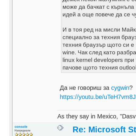
може да бачкат с кърнъла 
идей а още повече да се чу
И в тоя ред на мисли Май
специално за техния брау
техния браузър щото си е
wine. Чак след като разб
linux kernel developers при
пачове щото техния outloo
Да не говориш за
cygwin
?
https://youtu.be/uTeH7vm8
As they say in Mexico, "Dasvi
console
Re: Microsoft S
Напреднали