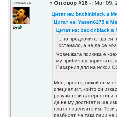
«
Отговор #16 -:
Mar 09, 
Публикации: 243
Цитат на: backinblack в Ma
Цитат на: Yasen6275 в Mar
Цитат на: backinblack в 
...но предпочитат да си 
останало, а не да се мъ
Човешката психика е крех
му прибираш паричките, и
Пазарния дял на някои OS
Мне, просто, никой не мож
специалист, който си изка
разучи тези алтернативи, 
да не му достигат и ще из
плати лицензите им. Тези 
разбират, че така пари не