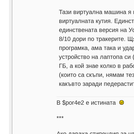
Тази виртуална машина я 
виртуалната кутия. Единст
единствената версия на Ус
8/10 дори по тракерите. Щ
програмка, ама така и уд
устройство на лаптопа си
ГБ, а кой знае колко в ра
(които са скъпи, нямам те
какъвто заради педерастите
В $por4e2 e истината
***
Aко даваха стипендия за н