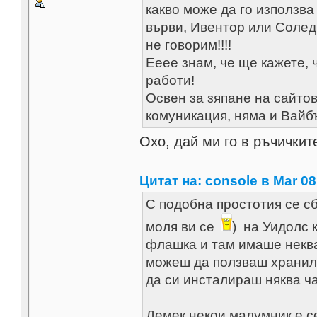
какво може да го използв
върви, Ивентор или Солед
не говорим!!!!
Ееее знам, че ще кажете, 
работи!
Освен за зяпане на сайтов
комуникация, няма и Вайб
Охо, дай ми го в ръчички
Цитат на: console в Mar 08
С подобна простотия се сб
моля ви се
) на Уидолс 
флашка и там имаше неква
можеш да ползваш хранил
да си инсталираш няква ча
Демек некои малумник е се