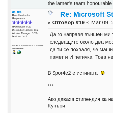
the lamer's team honourabl
go_fire
Re: Microsoft S
Global Moderator
Напреднали
«
Отговор #19 -:
Mar 09, 
Публикации: 9150
Distribution: Дебиан Сид
Да го направя външен ми 
Window Manager: ROX-
Desktop / е17
следващите около два мес
кашик с гранатомет в танково
да ти се похваля, че маш
поделение
памет и И петичка. Това 
В $por4e2 e истината
***
Aко даваха стипендия за н
Kупъри