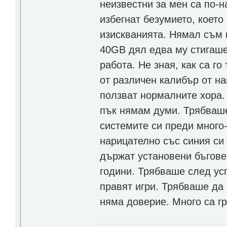
неизвестни за мен са по-н
избегнат безумието, което 
изискванията. Нямал съм в
40GB дял едва му стигаше
работа. Не зная, как са г
от различен калибър от най
ползват нормалните хора. 
пък нямам думи. Трябваше
системите си преди много-
нарицателно със синия си 
държат установени бъгове
години. Трябваше след усп
правят игри. Трябваше да
няма доверие. Много са г