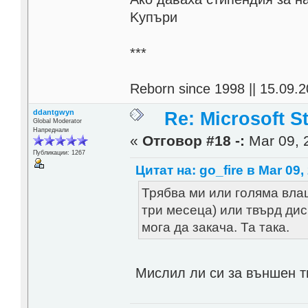
Kупъри
***
Reborn since 1998 || 15.09.2
ddantgwyn
Re: Microsoft S
Global Moderator
Напреднали
«
Отговор #18 -:
Mar 09, 
Публикации: 1267
Цитат на: go_fire в Mar 09,
Трябва ми или голяма влаш
три месеца) или твърд диск
мога да закача. Та така.
Мислил ли си за външен т