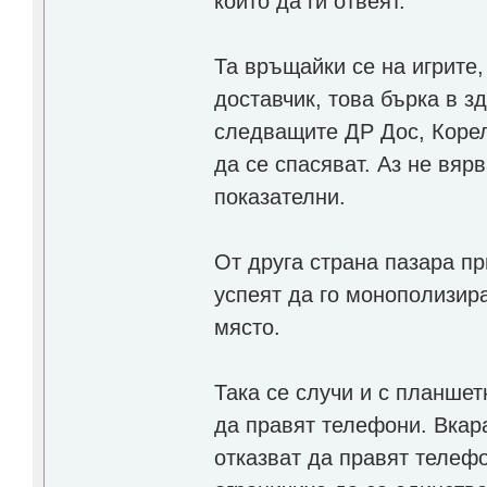
които да ги отвеят.
Та връщайки се на игрите,
доставчик, това бърка в з
следващите ДР Дос, Корел,
да се спасяват. Аз не вяр
показателни.
От друга страна пазара пр
успеят да го монополизира
място.
Така се случи и с планше
да правят телефони. Вкара
отказват да правят телефо