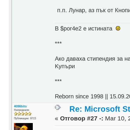
п.п. Лунар, аз пък от Кноп
В $por4e2 e истината
***
Aко даваха стипендия за н
Kупъри
***
Reborn since 1998 || 15.09.2
4096bits
Re: Microsoft S
Напреднали
«
Отговор #27 -:
Mar 10, 
Публикации: 9715