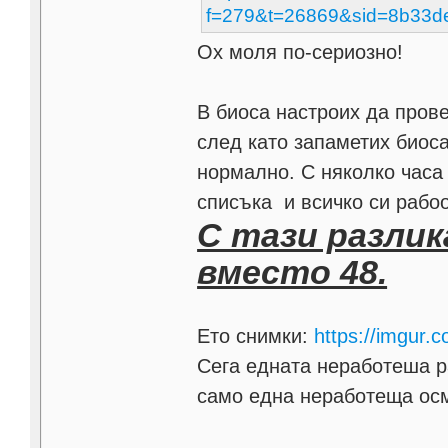
f=279&t=26869&sid=8b33
Ох моля по-сериозно!
В биоса настроих да прове
след като запаметих биоса
нормално. С няколко часа 
списъка и всичко си рабо
С тази разлика
вместо 48.
Ето снимки:
https://imgur
Сега едната неработеша ра
само една неработеща ос