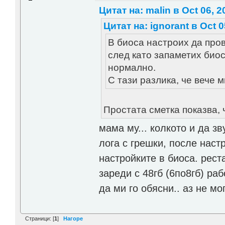
Цитат на: malin в Oct 06, 2
Цитат на: ignorant в Oct 0
В биоса настроих да прове
след като запаметих биос
нормално.
С тази разлика, че вече м
Простата сметка показва, 
мама му... колкото и да зв
лога с грешки, после наст
настройките в биоса. рест
зареди с 48гб (6по8гб) р
да ми го обясни.. аз не мог
Страници: [
1
]
Нагоре