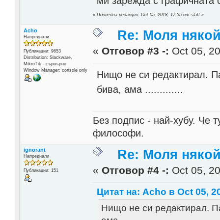
ми зарежда с графичната с
«
Последна редакция: Oct 05, 2018, 17:35 от slaff
»
Acho
Re: Моля някой
Напреднали
«
Отговор #3 -:
Oct 05, 20
Публикации: 9653
Distribution: Slackware,
MikroTik - сървърно
Window Manager: console only
Нищо не си редактирал. Па
бива, ама .............
Без подпис - най-хубу. Че 
философи.
ignorant
Re: Моля някой
Напреднали
«
Отговор #4 -:
Oct 05, 20
Публикации: 151
Цитат на: Acho в Oct 05, 2
Нищо не си редактирал. Па