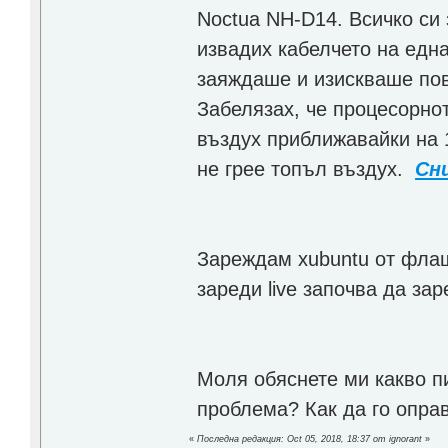
Noctua NH-D14. Всичко си
извадих кабелчето на една
заяждаше и изискваше пов
Забелязах, че процесорно
въздух приближавайки на 
не грее топъл въздух.
Сн
Зареждам xubuntu от флаш
зареди live започва да за
Моля обяснете ми какво пи
проблема? Как да го опра
«
Последна редакция: Oct 05, 2018, 18:37 от ignorant
»