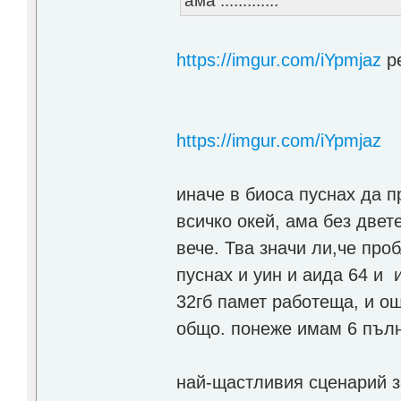
ама .............
https://imgur.com/iYpmjaz
ре
https://imgur.com/iYpmjaz
иначе в биоса пуснах да п
всичко окей, ама без двет
вече. Тва значи ли,че про
пуснах и уин и аида 64 и 
32гб памет работеща, и ощ
общо. понеже имам 6 пълн
най-щастливия сценарий з