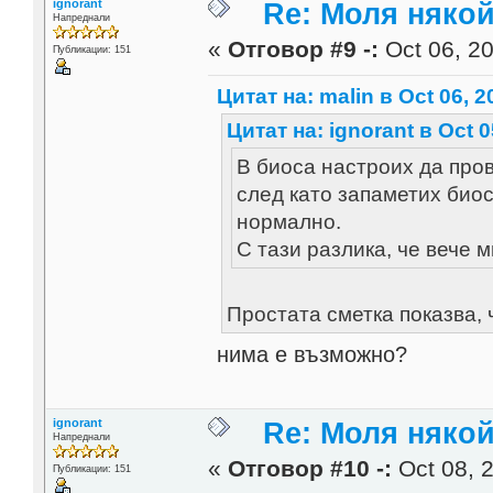
ignorant
Re: Моля някой
Напреднали
«
Отговор #9 -:
Oct 06, 20
Публикации: 151
Цитат на: malin в Oct 06, 2
Цитат на: ignorant в Oct 0
В биоса настроих да прове
след като запаметих биос
нормално.
С тази разлика, че вече м
Простата сметка показва, 
нима е възможно?
ignorant
Re: Моля някой
Напреднали
«
Отговор #10 -:
Oct 08, 2
Публикации: 151