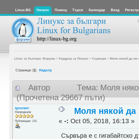
Linux-BG
Начало
Помощ
Търси
Календар
Вход
Регистр
Linux за българи: Форуми
>
Хардуер за Линукс
>
Сървъри
>
Моля някой да ми 
Страници: [
1
]
Надолу
Автор
Тема: Моля няко
(Прочетена 29667 пъти)
ignorant
Моля някой да 
Напреднали
«
-:
Oct 05, 2018, 16:13 »
Публикации: 151
Сървъра е с гигабайтско 