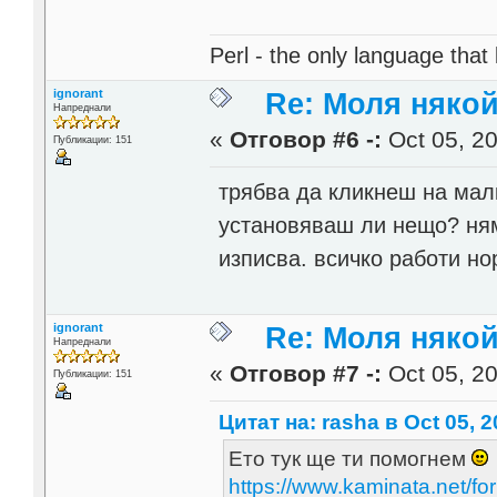
Perl - the only language that
ignorant
Re: Моля някой
Напреднали
«
Отговор #6 -:
Oct 05, 20
Публикации: 151
трябва да кликнеш на малк
установяваш ли нещо? ням
изписва. всичко работи н
ignorant
Re: Моля някой
Напреднали
«
Отговор #7 -:
Oct 05, 20
Публикации: 151
Цитат на: rasha в Oct 05, 2
Ето тук ще ти помогнем
https://www.kaminata.net/fo