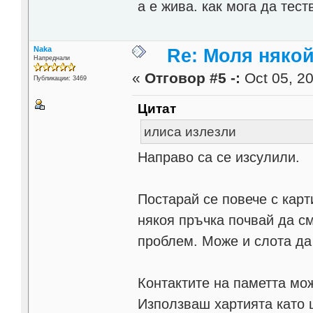
а е жива. как мога да тест
Naka
Re: Моля някой
Напреднали
«
Отговор #5 -:
Oct 05, 20
Публикации: 3469
Цитат
илиса излезли
Направо са се изсулили.
Постарай се повече с карт
някоя пръчка почвай да с
проблем. Може и слота да
Контактите на паметта мож
Използваш хартията като 