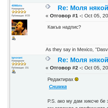
4096bits
Re: Моля някой
Напреднали
«
Отговор #1 -:
Oct 05, 20
Публикации: 9725
Какъв надпис?
As they say in Mexico, "Dasvi
ignorant
Re: Моля някой
Напреднали
«
Отговор #2 -:
Oct 05, 20
Публикации: 151
Редактирах
Снимка
P.S. ако му дам хиксче бе 