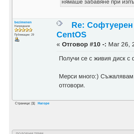
нямаше забавяне при изпъ
bezimenen
Re: Софтуерен 
Напреднали
CentOS
Публикации: 29
«
Отговор #10 -:
Mar 26, 
Получи се с живия диск с dd
Мерси много:) Съжалявам, 
отговори.
Страници: [
1
]
Нагоре
ПОДОБНИ ТЕМИ