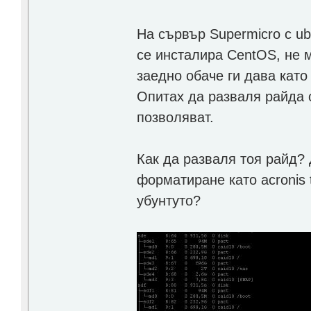
На сървър Supermicro с ub
се инсталира CentOS, не м
заедно обаче ги дава като
Опитах да разваля райда о
позволяват.
Как да разваля тоя райд?
форматиране като acronis
убунтуто?