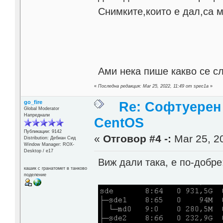
Снимките,които е дал,са м
Ами нека пише какво се сл
«
Последна редакция: Mar 25, 2022, 11:49 от spec1a
»
go_fire
Re: Софтуерен 
Global Moderator
Напреднали
CentOS
Публикации: 9142
«
Отговор #4 -:
Mar 25, 20
Distribution: Дебиан Сид
Window Manager: ROX-
Desktop / е17
Виж дали така, е по-добре
кашик с гранатомет в танково
поделение