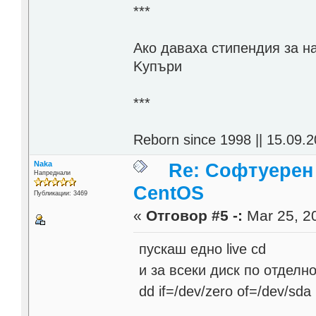
***
Aко даваха стипендия за н
Kупъри
***
Reborn since 1998 || 15.09.2
Naka
Re: Софтуерен 
Напреднали
CentOS
Публикации: 3469
«
Отговор #5 -:
Mar 25, 20
пускаш едно live cd
и за всеки диск по отдел
dd if=/dev/zero of=/dev/sda