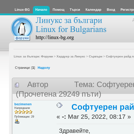
Linux-BG
Начало
Помощ
Търси
Календар
Вход
Регистр
Linux за българи: Форуми
>
Хардуер за Линукс
>
Сървъри
>
Софтуерен райд п
Страници: [
1
]
Надолу
Автор
Тема: Софтуерен
(Прочетена 29249 пъти)
bezimenen
Софтуерен рай
Напреднали
«
-:
Mar 25, 2022, 08:17 »
Публикации: 29
Здравейте,