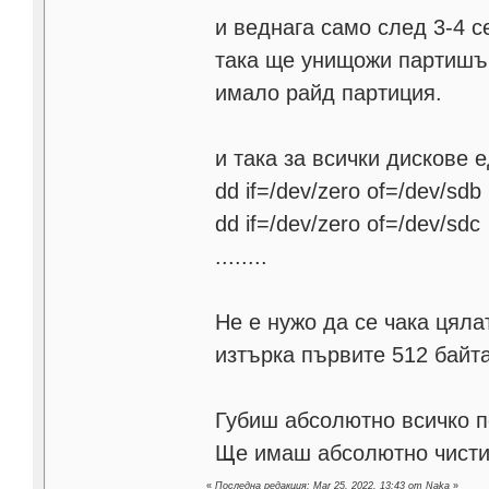
и веднага само след 3-4 с
така ще унищожи партишън
имало райд партиция.
и така за всички дискове 
dd if=/dev/zero of=/dev/sdb
dd if=/dev/zero of=/dev/sdc
........
Не е нужо да се чака цяла
изтърка първите 512 байта
Губиш абсолютно всичко по
Ще имаш абсолютно чисти д
«
Последна редакция: Mar 25, 2022, 13:43 от Naka
»