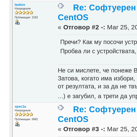
laskov
Re: Софтуерен 
Напреднали
CentOS
Публикации: 3182
«
Отговор #2 -:
Mar 25, 20
Пречи? Как му посочи устр
Пробва ли с устройствата
Не си мислете, че понеже 
Затова, когато има избори,
от резултата, и за да не тв
...) е загубил, а трети да
spec1a
Re: Софтуерен 
Напреднали
CentOS
Публикации: 6982
«
Отговор #3 -:
Mar 25, 20