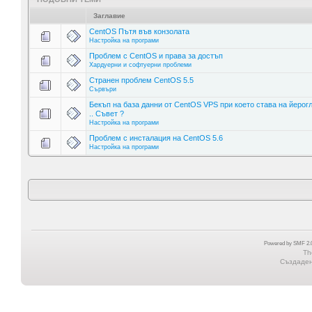
Заглавие
CentOS Пътя във конзолата
Настройка на програми
Проблем с CentOS и права за достъп
Хардуерни и софтуерни проблеми
Странен проблем CentOS 5.5
Сървъри
Бекъп на база данни от CentOS VPS при което става на йерог
.. Съвет ?
Настройка на програми
Проблем с инсталация на CentOS 5.6
Настройка на програми
Powered by SMF 2.0
Th
Създадена