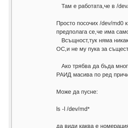
Там е работата,че в /dev
Просто посочих /dev/md0 к
предполага се,че има само
Всъщност,тук няма никакъ
ОС,и не му пука за същес
Ако трябва да бъда много
РАИД масива по ред прич
Може да пусне:
ls -l /dev/md*
да види каква е номераци