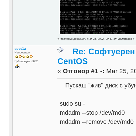
«
Последна редакция: Mar 25, 2022, 09:41 от bezimenen
»
spec1a
Re: Софтуерен 
Напреднали
CentOS
Публикации: 6982
«
Отговор #1 -:
Mar 25, 20
Пускаш "жив" диск с убун
sudo su -
mdadm --stop /dev/md0
mdadm --remove /dev/md0