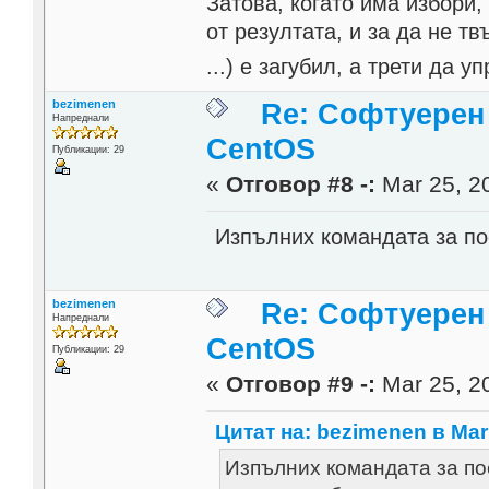
Затова, когато има избори,
от резултата, и за да не тв
...) е загубил, а трети да
bezimenen
Re: Софтуерен 
Напреднали
CentOS
Публикации: 29
«
Отговор #8 -:
Mar 25, 20
Изпълних командата за по
bezimenen
Re: Софтуерен 
Напреднали
CentOS
Публикации: 29
«
Отговор #9 -:
Mar 25, 20
Цитат на: bezimenen в Mar 
Изпълних командата за пос