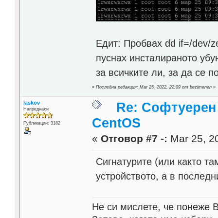
Едит: Пробвах dd if=/dev/z
пуснах инсталираното убун
за всичките ли, за да се п
«
Последна редакция: Mar 25, 2022, 22:09 от bezimenen
»
laskov
Re: Софтуерен 
Напреднали
CentOS
Публикации: 3182
«
Отговор #7 -:
Mar 25, 20
Сигнатурите (или както та
устройството, а в последн
Не си мислете, че понеже 