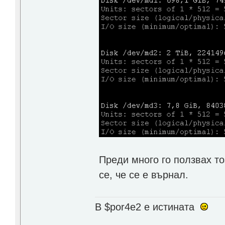
Преди много го ползвах то
се, че се е върнал.
В $por4e2 e истината