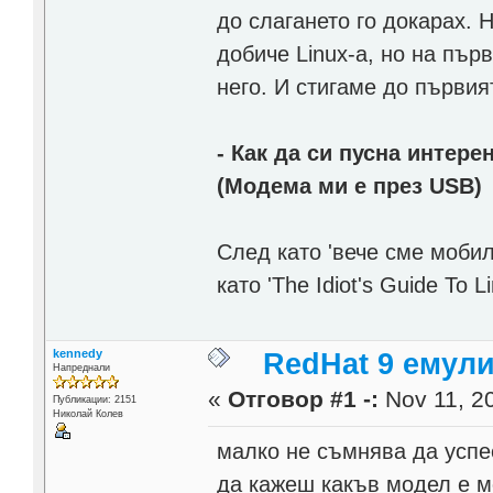
до слагането го докарах. 
добиче Linux-а, но на пър
него. И стигаме до първия
- Как да си пусна интер
(Модема ми е през USB)
След като 'вече сме мобил
като 'The Idiot's Guide To 
kennedy
RedHat 9 емул
Напреднали
«
Отговор #1 -:
Nov 11, 20
Публикации: 2151
Николай Колев
малко не съмнява да успе
да кажеш какъв модел е мо