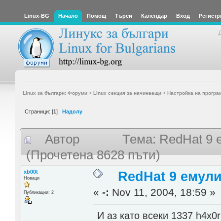
Linux-BG
Начало
Помощ
Търси
Календар
Вход
Регистр
Linux за българи: Форуми
>
Linux секция за начинаещи
>
Настройка на програ
Страници: [
1
]
Надолу
Автор
Тема: RedHat 9
(Прочетена 8628 пъти)
xb00t
RedHat 9 емул
Новаци
«
-:
Nov 11, 2004, 18:59 »
Публикации: 2
И аз като всеки 1337 h4x0