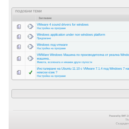
ПОДОБНИ ТЕМИ
Заглавие
VMware 4 sound drivers for windows
Настройка на програми
Windows application under non windows platform
Предлагане
Windows под vmware
Настройка на програми
VMWare Windows Машина по производителна от реална Wind
машина..
Живота, вселената и някакви други глупости
Инсталиране на Ubuntu 11.10 с VMware 7.1.4 под Windows 7 на
немски език ?
Настройка на програми
Powered by SMF 2.0
Th
Създадена