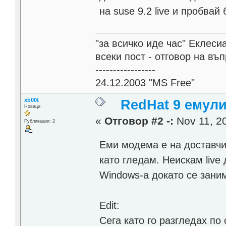
на suse 9.2 live и пробвай
"за всичко иде час" Еклесиа
всеки пост - отговор на въ
-----------------
24.12.2003 "MS Free"
xb00t
RedHat 9 емул
Новаци
«
Отговор #2 -:
Nov 11, 20
Публикации: 2
Еми модема е на доставчик
като гледам. Неискам liv
Windows-а докато се заним
Edit:
Сега като го разгледах п