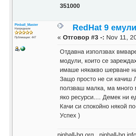
351000
Pinball_Master
RedHat 9 емул
Напреднали
«
Отговор #3 -:
Nov 11, 20
Публикации: 447
Отдавна използвах вмвар
модули, които се зареждах
имаше някакво шерване на
Защо просто не си качиш Л
ползваш малка, ма много м
яко ресурси.... Демек ни е
Качи си спокойно някой по
Успех )
pinball-bg.org pinball-bg.i