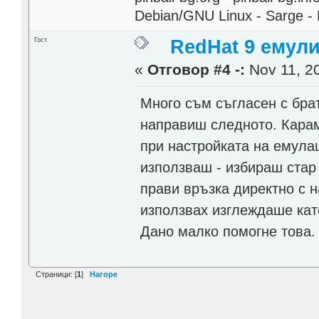
Debian/GNU Linux - Sarge - 
Гост
RedHat 9 емул
«
Отговор #4 -:
Nov 11, 20
Много съм съгласен с брат
направиш следното. Карам
при настройката на емулац
използваш - избираш стар 
прави връзка директно с н
използвах изглеждаше кат
Дано малко помогне това.
Страници: [
1
]
Нагоре