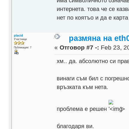
има символичното означав
интернета. това че се каз
нет по коятъо и да е карта
placid
размяна на eth0
Участници
«
Отговор #7 -:
Feb 23, 20
Публикации: 7
хм.. да. абсолютно си пра
винаги съм бил с погрешн
връзката към нета.
проблема е решен
'>
благодаря ви.