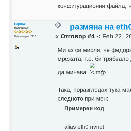
конфигурационни файла, но
Hapkoc
размяна на eth0
Напреднали
«
Отговор #4 -:
Feb 22, 20
Публикации: 2117
Ми аз си мисля, че федор
мрежата, т.е. би трябвало
да минава.
'>
Така, поразгледах тука ма
следното при мен:
Примерен код
alias eth0 nvnet