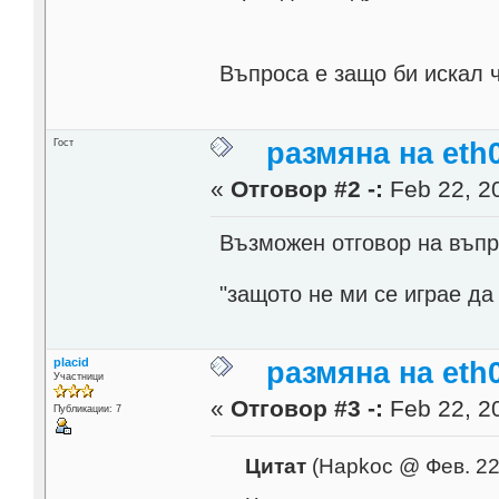
Въпроса е защо би искал 
Гост
размяна на eth0
«
Отговор #2 -:
Feb 22, 20
Възможен отговор на въпро
"защото не ми се играе д
placid
размяна на eth0
Участници
«
Отговор #3 -:
Feb 22, 20
Публикации: 7
Цитат
(Hapkoc @ Фев. 22