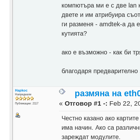
компютъра ми е с две lan к
двете и им атрибуирa съот
ги разменя - amdtek-а да е
кутията?
ако е възможно - как би т
благодаря предварително
Hapkoc
размяна на eth0
Напреднали
«
Отговор #1 -:
Feb 22, 20
Публикации: 2117
Честно казано ако картите
има начин. Ако са различ
зареждат модулите.