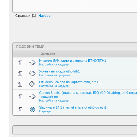
Страници: [
1
]
Нагоре
ПОДОБНИ ТЕМИ
Заглавие
Няколко ЛАН карти и смяна на ETH0/ETH1
Настройка на хардуер
Убунту не вижда eth0 eth1
Настройка на програми
Относно номера на картата eth0, eth1....
Настройка на хардуер
Centos 6: eth1 (външна мрежова): IRQ #19 Disabling, eth0 (вгр
- network no
Настройка на хардуер
Slackware 14.1 internet share ot eth0 do eth1
Сървъри