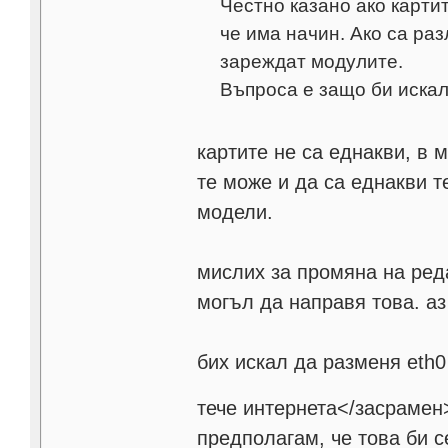
Честно казано ако картит
че има начин. Ако са ра
зареждат модулите.
Въпроса е защо би искал
картите не са еднакви, в м
те може и да са еднакви т
модели.
мислих за промяна на реда
могъл да направя това. аз
бих искал да разменя eth0
тече интернета</засрамен>
предполагам, че това би с