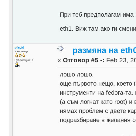
При теб предполагам има 
eth1. Виж там ако ги смен
placid
размяна на eth0
Участници
«
Отговор #5 -:
Feb 23, 20
Публикации: 7
лошо лошо.
още първото нещо, което 
инструменти на fedora-та.
(а съм логнат като root) 
нямах проблем с двете ка
подразбиране в желания о