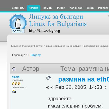
Linux-BG
Начало
Помощ
Търси
Календар
Вход
Регистр
Linux за българи: Форуми
>
Linux секция за начинаещи
>
Настройка на хардуе
Страници: [
1
]
Надолу
Автор
Тема: размяна н
placid
размяна на eth0
Участници
«
-:
Feb 22, 2005, 14:53 »
Публикации: 7
здравейте,
имам следния проблем: