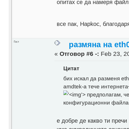
опитах се да намеря файла
все пак, Hapkoc, благодар
Гост
размяна на eth0
«
Отговор #6 -:
Feb 23, 20
Цитат
бих искал да разменя et
amdtek-a тече интернета
'>
предполагам, че
конфигурационни файла, 
е добре де какво ти пречи