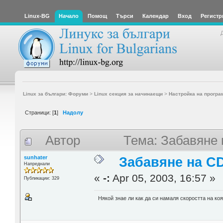
Linux-BG
Начало
Помощ
Търси
Календар
Вход
Регистр
Linux за българи: Форуми
>
Linux секция за начинаещи
>
Настройка на програ
Страници: [
1
]
Надолу
Автор
Тема: Забавяне
sunhater
Забавяне на C
Напреднали
«
-:
Apr 05, 2003, 16:57 »
Публикации: 329
Някой знае ли как да си намаля скоростта на к