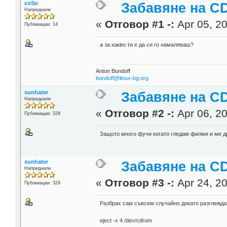
zoSo
Забавяне на C
Напреднали
«
Отговор #1 -:
Apr 05, 20
Публикации: 14
а за какво ти е да си го намаляваш?
Anton Bondoff
bondoff@linux-bg.org
sunhater
Забавяне на C
Напреднали
«
Отговор #2 -:
Apr 06, 20
Публикации: 329
Защото много фучи когато гледам филми и ме др
sunhater
Забавяне на C
Напреднали
«
Отговор #3 -:
Apr 24, 20
Публикации: 329
Разбрах сам съвсем случайно докато разглеждах "
eject -x 4 /dev/cdrom