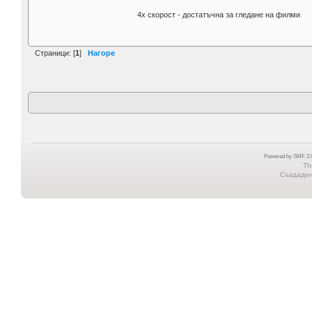
4x скорост - достатъчна за гледане на филми
Страници: [
1
]
Нагоре
Powered by SMF 2.0
Th
Създадена