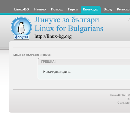
Linux-BG
Начало
Помощ
Търси
Календар
Вход
Регистр
Linux за българи: Форуми
ГРЕШКА!
Невалидна година.
Powered by SMF 2.0
Th
Създаден