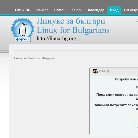
Linux-BG
Начало
Помощ
Търси
Календар
Вход
Регистр
Linux за българи: Форуми
ВХОД
Потребителс
П
Продължителност на се
Запомни потребителскот
З