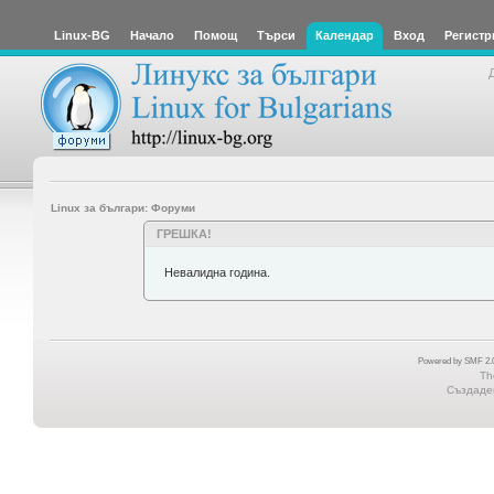
Linux-BG
Начало
Помощ
Търси
Календар
Вход
Регистр
Linux за българи: Форуми
ГРЕШКА!
Невалидна година.
Powered by SMF 2.0
Th
Създаден