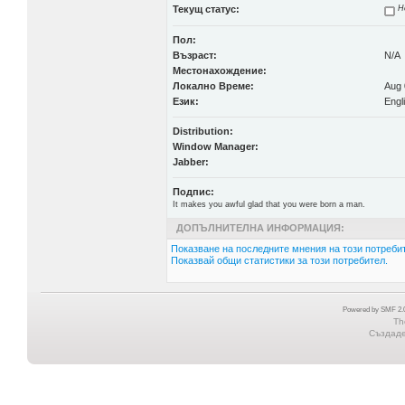
Текущ статус:
Н
Пол:
Възраст:
N/A
Местонахождение:
Локално Време:
Aug 
Език:
Engl
Distribution:
Window Manager:
Jabber:
Подпис:
It makes you awful glad that you were born a man.
ДОПЪЛНИТЕЛНА ИНФОРМАЦИЯ:
Показване на последните мнения на този потребит
Показвай общи статистики за този потребител.
Powered by SMF 2.0
Th
Създаден