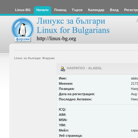
Linux-BG
Начало
Помощ
Търси
Календар
Вход
Регистр
Linux за българи: Форуми
НАКРАТКО - ALABAL
Име:
alaba
Мнения:
2173
Позиция:
Нап
Дата на регистрация:
Aug 
Последно Активен:
Нико
ICQ:
AIM:
MSN:
YIM:
Мейл:
скр
Уеб страница: