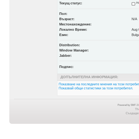
Текущ статус:
Не
Пол:
Възраст:
N/A
Местонахождение:
Локално Време:
Aug 
Език:
Bulg
Distribution:
Window Manager:
Jabber:
Подпис:
ДОПЪЛНИТЕЛНА ИНФОРМАЦИЯ:
Показване на последните мнения на този потребит
Показвай общи статистики за този потребител.
Powered by SMF 2.0
Th
Създаден