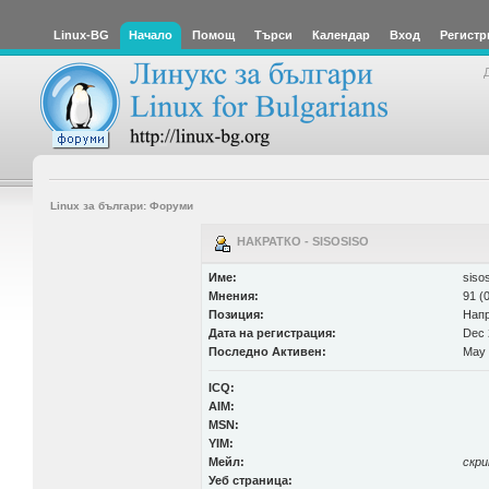
Linux-BG
Начало
Помощ
Търси
Календар
Вход
Регистр
Linux за българи: Форуми
НАКРАТКО - SISOSISO
Име:
siso
Мнения:
91 (
Позиция:
Нап
Дата на регистрация:
Dec 
Последно Активен:
May 
ICQ:
AIM:
MSN:
YIM:
Мейл:
скр
Уеб страница: