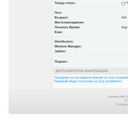
Текущ статус:
Н
Пол:
Възраст:
N/A
Местонахождение:
Локално Време:
Aug 
Език:
Distribution:
Window Manager:
Jabber:
Подпис:
ДОПЪЛНИТЕЛНА ИНФОРМАЦИЯ:
Показване на последните мнения на този потребит
Показвай общи статистики за този потребител.
Powered by SMF 2.0
Th
Създаден