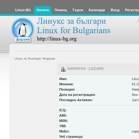
Linux-BG
Начало
Помощ
Търси
Календар
Вход
Регистр
Linux за българи: Форуми
НАКРАТКО - LIZZARD
Име:
Lizz
Мнения:
51 (
Позиция:
Нап
Дата на регистрация:
Nov 
Последно Активен:
Jun 
ICQ:
AIM:
MSN:
YIM:
Мейл:
скр
Уеб страница: