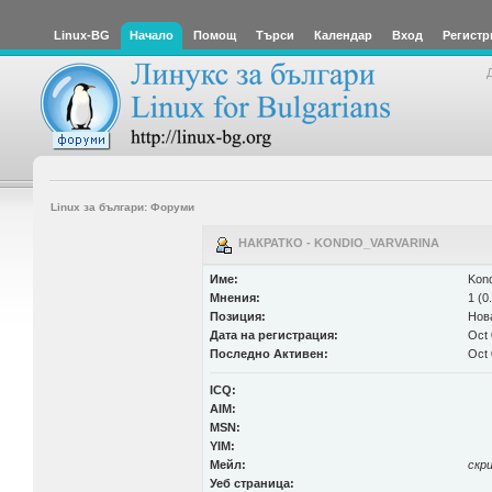
Linux-BG
Начало
Помощ
Търси
Календар
Вход
Регистр
Linux за българи: Форуми
НАКРАТКО - KONDIO_VARVARINA
Име:
Kond
Мнения:
1 (0
Позиция:
Нов
Дата на регистрация:
Oct 
Последно Активен:
Oct 
ICQ:
AIM:
MSN:
YIM:
Мейл:
скр
Уеб страница: