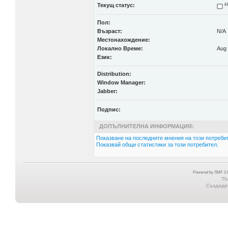
Текущ статус:
Н
Пол:
Възраст:
N/A
Местонахождение:
Локално Време:
Aug 
Език:
Distribution:
Window Manager:
Jabber:
Подпис:
ДОПЪЛНИТЕЛНА ИНФОРМАЦИЯ:
Показване на последните мнения на този потребит
Показвай общи статистики за този потребител.
Powered by SMF 2.0
Th
Създаден