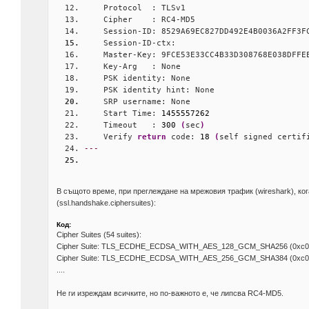
    Protocol  : TLSv1
    Cipher    : RC4-MD5
    Session-ID: 8529A69EC827DD492E4B0036A2FF3F
    Session-ID-ctx: 
    Master-Key: 9FCE53E33CC4B33D308768E038DFFE
    Key-Arg   : None
    PSK identity: None
    PSK identity hint: None
    SRP username: None
    Start Time: 
1455557262
    Timeout   : 
300
(
sec
)
    Verify 
return
 code: 
18
(
self signed certif
---
В същото време, при преглеждане на мрежовия трафик (wireshark), ког
(ssl.handshake.ciphersuites):
Код:
Cipher Suites (54 suites):
Cipher Suite: TLS_ECDHE_ECDSA_WITH_AES_128_GCM_SHA256 (0xc0
Cipher Suite: TLS_ECDHE_ECDSA_WITH_AES_256_GCM_SHA384 (0xc0
....
Не ги изреждам всичките, но по-важното е, че липсва RC4-MD5.