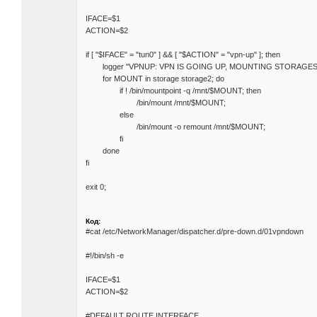
IFACE=$1
ACTION=$2
if [ "$IFACE" = "tun0" ] && [ "$ACTION" = "vpn-up" ]; then
logger "VPNUP: VPN IS GOING UP, MOUNTING STORAGES
for MOUNT in storage storage2; do
if ! /bin/mountpoint -q /mnt/$MOUNT; then
/bin/mount /mnt/$MOUNT;
else
/bin/mount -o remount /mnt/$MOUNT;
fi
done
fi
exit 0;
Код:
#cat /etc/NetworkManager/dispatcher.d/pre-down.d/01vpndown
#!/bin/sh -e
IFACE=$1
ACTION=$2
#DEFAULT ROUTE INTERFACE