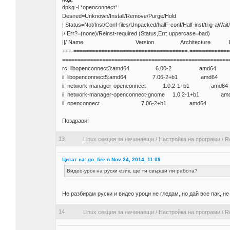
dpkg -l *openconnect*
Desired=Unknown/Install/Remove/Purge/Hold
| Status=Not/Inst/Conf-files/Unpacked/halF-conf/Half-inst/trig-aWait
|/ Err?=(none)/Reinst-required (Status,Err: uppercase=bad)
||/ Name Version Architecture Descr
+++-=====================================-=============
======================================================
rc libopenconnect3:amd64 6.00-2 amd64 open clien
ii libopenconnect5:amd64 7.06-2+b1 amd64 open cli
ii network-manager-openconnect 1.0.2-1+b1 amd64 
ii network-manager-openconnect-gnome 1.0.2-1+b1 am
ii openconnect 7.06-2+b1 amd64 open clien
Поздрави!
13
Linux секция за начинаещи
/
Настройка на програми
/
R
Цитат на: go_fire в Nov 24, 2014, 11:09
Видео-урок на руски език, ще ти свърши ли работа?
Не разбирам руски и видео уроци не гледам, но дай все пак, не
14
Linux секция за начинаещи
/
Настройка на програми
/
R