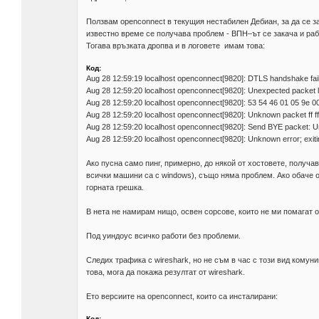
Ползвам openconnect в текущия нестабилен Дебиан, за да се за
известно време се получава проблем - ВПН–ът се закача и раб
Тогава връзката дропва и в логовете имам това:
Код:
Aug 28 12:59:19 localhost openconnect[9820]: DTLS handshake faile
Aug 28 12:59:20 localhost openconnect[9820]: Unexpected packet l
Aug 28 12:59:20 localhost openconnect[9820]: 53 54 46 01 05 9e 0
Aug 28 12:59:20 localhost openconnect[9820]: Unknown packet ff ff 2
Aug 28 12:59:20 localhost openconnect[9820]: Send BYE packet: 
Aug 28 12:59:20 localhost openconnect[9820]: Unknown error; exiti
Ако пусна само пинг, примерно, до някой от хостовете, получав
всички машини са с windows), също няма проблем. Ако обаче о
горната грешка.
В нета не намирам нищо, освен сорсове, които не ми помагат 
Под уиндоус всичко работи без проблеми.
Следих трафика с wireshark, но не съм в час с този вид комуни
това, мога да покажа резултат от wireshark.
Ето версиите на openconnect, които са инсталирани:
Код: