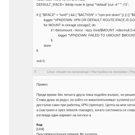
DEFAULT_IFACE=`/bin/ip route ls |grep '^default' |cut -d " " -f 5`;
if ([ "$IFACE" = "tun0" ] && [ "$ACTION" = "vpn-pre-down" ]) || ([
logger "VPNDOWN: VPN OR DEFAULT ROUTE IFACE IS 
for MOUNT in storage storage2; do
if ! /bin/umount --force --lazy /mnt/$MOUNT >/dev/null 2>
logger "VPNDOWN: FAILED TO UMOUNT $MOUNT
fi
done
fi
exit 0;
5
Linux секция за начинаещи
/
Настройка на програми
/
Ред
Привет,
Преди време бях питал в друга тема подобен въпрос, но реших,
Става дума за редът, по който се викат/изпълняват systemd ус
достъпни само при работещ VPN (openvpn). Целта на моя servic
a (настроен е през network-manager), когато системата се спи
изглежда един вариант на service-a
Код:
[Unit]
Description=Umount network file systems