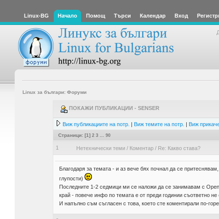
Linux-BG
Начало
Помощ
Търси
Календар
Вход
Регистр
Linux за българи: Форуми
ПОКАЖИ ПУБЛИКАЦИИ - SENSER
Виж публикациите на потр.
|
Виж темите на потр.
|
Виж прикаче
Страници: [
1
]
2
3
...
90
1
Нетехнически теми
/
Коментар
/
Re: Какво става?
Благодаря за темата - и аз вече бях почнал да се притеснявам,
глупости)
Последните 1-2 седмици ми се наложи да се занимавам с Open
край - повече инфо по темата е от преди годинии съответно не 
И напълно съм съгласен с това, което сте коментирали по-горе.