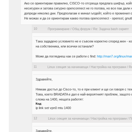
Ако се ориентирам правилно, CISCO-то отсреща предлага шифър, койт
несигурен и затова сигурно openconnect не го ползва, но все пак дали
допреди няколко дни. Предполагам е минал ъпдейт, който е променил 
Не можах и да се ориентирам какво ползва openconnect - openssl, gnutls
10
Програмиране
/
Общ форум
/
Re: Задача bash скрипт
Така зададено условието не е съвсем коректно според мен - ко
на собственика, или всички останали?
Може да погледнеш как се работи с find:
http://man7.org/linux/ma
11
Linux секция за начинаещи
/
Настройка на програми
/
Re
Здравейте,
Нямам достъп до Cisco-то, то е при клиент и ще си говоря с т
Това, което BRADATA е дал е най-вероятният проблем, защото с
сложа на 1400, нещата работят:
Код:
ip link set vpn0 mtu 1400
12
Linux секция за начинаещи
/
Настройка на програми
/
П
Здравейте,