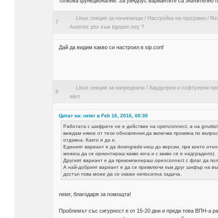
толкова функционални. За уиндоус вариантите са значително по
Linux секция за начинаещи
/
Настройка на програми
/
Re:
7
Asterisk pbx към bgopen.ney ?
Дай да видим какво си настроил в sip.conf
Linux секция за напреднали
/
Хардуерни и софтуерни пр
8
alert
Цитат на: neter в Feb 16, 2016, 00:30
Работата с шифрите не е действие на openconnect, а на gnutls/
виждам някое от тези обновления да включва промяна по въпрос
отдавна. Както и да е.
Единият вариант е да downgrade-неш до версии, при които отново 
можеш да се ориентираш какво кога и с какво се е надградило).
Другият вариант е да прекомпилираш openconnect с флаг да ползв
А най-добрият вариант е да се превключи към друг шифър на въпр
достъп това може да се окаже непосилна задача.
neter, благодаря за помощта!
Проблемът със сигурност е от 15-20 дни и преди това ВПН-а р