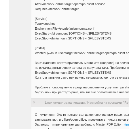
After=network-online.target openvpn-client.service
Requires=network-online.target
[Service]
Type=oneshot
EnvironmentFile=/etc/default/umounts.conf
ExecStart=-/bin/umount $OPTIONS -t $FILESYSTEMS
ExecStop=-/bin/umount $OPTIONS -t $FILESYSTEMS
[Install]
WantedBy=multi-user.target network-online.target openvpn-client.se
За съжаление, когато приспивам машината (suspend) не всички
не изчаква достатъчно и затова се получава така. Проблемът н
ExecStop=-/bin/umount $OPTIONS -t $FILESYSTEMS
Когато я изпълня само нея всичко се разкача, както и се очаква
Проблемът според мен е в реда на спиране на услугите при shu
бързо, но и при рестартиране, или гасене положението е аналог
6
Linux секция за начинаещи
/
Настройка на програми
/
Re:
От личен опит бих те посъветвал да се насочиш към редактир
занимавал, вкл. и с libre/open office, и резултатът никога не си е
За линукс ти препоръчвам да пробваш с Master PDF Editor
http