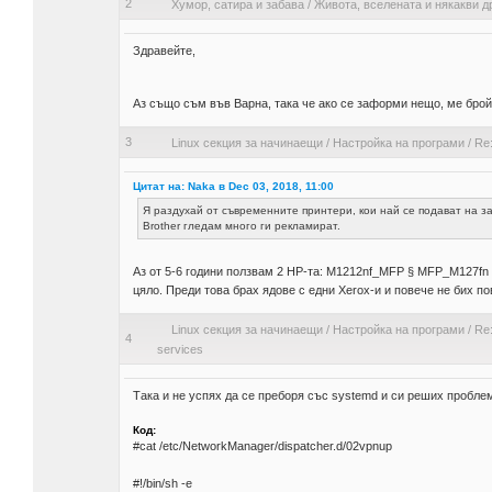
2
Хумор, сатира и забава
/
Живота, вселената и някакви д
Здравейте,
Аз също съм във Варна, така че ако се заформи нещо, ме бро
3
Linux секция за начинаещи
/
Настройка на програми
/
Re
Цитат на: Naka в Dec 03, 2018, 11:00
Я раздухай от съвременните принтери, кои най се подават на 
Brother гледам много ги рекламират.
Аз от 5-6 години ползвам 2 НР-та: M1212nf_MFP § MFP_M127fn 
цяло. Преди това брах ядове с едни Xerox-и и повече не бих по
Linux секция за начинаещи
/
Настройка на програми
/
Re:
4
services
Така и не успях да се преборя със systemd и си реших проблем
Код:
#cat /etc/NetworkManager/dispatcher.d/02vpnup
#!/bin/sh -e