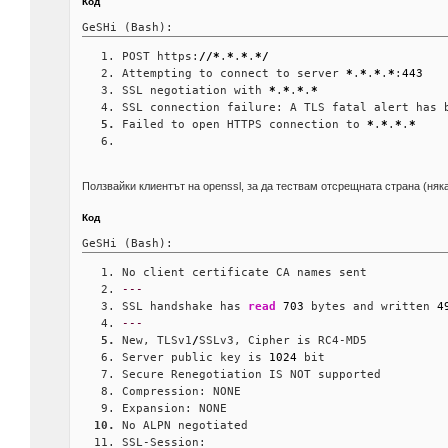
Код
GeSHi (Bash):
POST https:
//*
.
*
.
*
.
*/
Attempting to connect to server 
*
.
*
.
*
.
*
:
443
SSL negotiation with 
*
.
*
.
*
.
*
SSL connection failure: A TLS fatal alert has 
Failed to open HTTPS connection to 
*
.
*
.
*
.
*
Ползвайки клиентът на openssl, за да тествам отсрещната страна (ня
Код
GeSHi (Bash):
No client certificate CA names sent
---
SSL handshake has 
read
703
 bytes and written 
4
---
New, TLSv1
/
SSLv3, Cipher is RC4-MD5
Server public key is 
1024
 bit
Secure Renegotiation IS NOT supported
Compression: NONE
Expansion: NONE
No ALPN negotiated
SSL-Session: