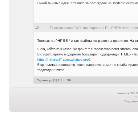
Никой ли няма идея, в темата за обсъждане на systemd остан
15
Програмиране
/
Web development
/
Re: PHP finfo vs comm
Тествах на РНР 5.5.* и там файлът се разпозна правилно. На с
5.20), който пък казва, че файлът е "application/octet-stream; ch
В същото време модерните браузъри, поддържащи HTML5 File AP
https://mimesniff.spec.whatwg.org/
).
В кр. сметка решението, което направих за мен, е комбиниране на
"подходящ" mime.
Страници: [
1
]
2
3
...
90
Powered by SMF 2.0
Th
Създадена