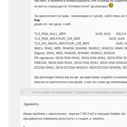
при мен, а промяна в конфигурацията, или ъпгрейд на отдалече
но ми се струва доста "оптимистично" да реагират
За openconnect си прав - компилиран е с gnutls, който явно н
Код:
gnutls-cli --list |grep -i md5
TLS_RSA_NULL_MD5
0x00, 0x01
SSL3.0
TLS_RSA_ARCFOUR_128_MD5
0x00, 0x04
TLS_DH_ANON_ARCFOUR_128_MD5
0x00, 0
MACs: SHA1, MD5, SHA256, SHA384, SHA512, SHA224, UMAC-9
Digests: SHA1, MD5, SHA256, SHA384, SHA512, SHA224
PK-signatures: SIGN-RSA-SHA1, SIGN-RSA-SHA1, SIGN-RSA-S
RMD160, SIGN-DSA-SHA1, SIGN-DSA-SHA1, SIGN-DSA-SHA224
ECDSA-SHA1, SIGN-ECDSA-SHA224, SIGN-ECDSA-SHA256, SI
Ще разгледах history.log на apt да видя какви ъпдейти са мин
версия на openconnect или gnutls, а ако не стане ще компилира
9
Linux секция за напреднали
/
Хардуерни и софтуерни проблеми
Здравейте,
Имам проблем с openconnect - версия 7.06-2+b2 в текущия Debian sid. 
при директно извикване резултатът е същия, а именно: