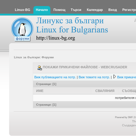
Linux-BG
Начало
Помощ
Търси
Календар
Вход
Регистр
Linux за българи: Форуми
ПОКАЖИ ПРИКАЧЕНИ ФАЙЛОВЕ - WEBCRUSADER
Виж публикациите на потр.
|
Виж темите на потр.
|
Виж прикаче
Страници: [
1
]
ИМЕ
СВАЛЯНИЯ
СЪОБЩ
потребителя 
Страници: [
1
]
Powered by SMF 2.0
Th
Създадена