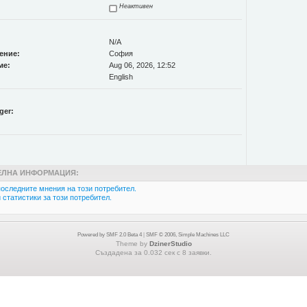
Неактивен
N/A
ение:
София
ме:
Aug 06, 2026, 12:52
English
ger:
ЛНА ИНФОРМАЦИЯ:
оследните мнения на този потребител.
статистики за този потребител.
Powered by SMF 2.0 Beta 4
|
SMF © 2006, Simple Machines LLC
Theme by
DzinerStudio
Създадена за 0.032 сек с 8 заявки.