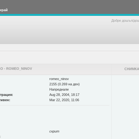
ирай
Добре дошъл/до
О - ROMEO_NINOV
СНИМКА
romeo_ninov
2155 (0.269 на ден)
Напреднали
страция:
Aug 28, 2004, 18:17
тивен:
Mar 22, 2020, 11:06
скрит
: