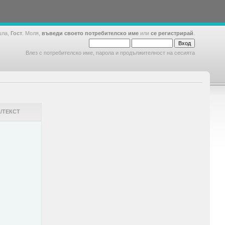
шла,
Гост
. Моля,
въведи своето потребителско име
или
се регистрирай
.
Влез с потребителско име, парола и продължителност на сесията
/ТЕКСТ