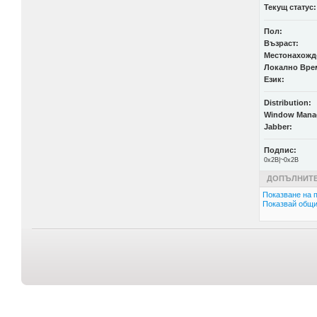
Текущ статус:
Пол:
Възраст:
Местонахожд
Локално Вре
Език:
Distribution:
Window Mana
Jabber:
Подпис:
0x2B|~0x2B
ДОПЪЛНИТЕ
Показване на п
Показвай общи 