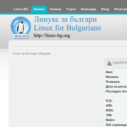
Linux-BG
Начало
Помощ
Търси
Календар
Вход
Регистр
Linux за българи: Форуми
НАКРАТК
Име:
Мнения:
Позиция:
Дата на реги
Последно Ак
ICQ:
AIM:
MSN:
YIM:
Мейл:
Уеб страница