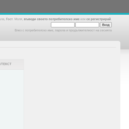
шла,
Гост
. Моля,
въведи своето потребителско име
или
се регистрирай
.
Влез с потребителско име, парола и продължителност на сесията
/ТЕКСТ