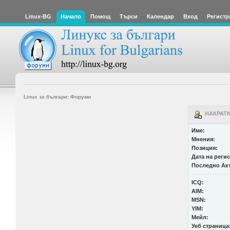
Linux-BG
Начало
Помощ
Търси
Календар
Вход
Регистр
Linux за българи: Форуми
НАКРАТКО
Име:
Мнения:
Позиция:
Дата на реги
Последно Ак
ICQ:
AIM:
MSN:
YIM:
Мейл:
Уеб страница