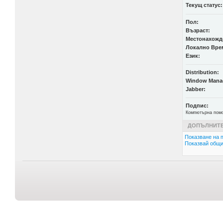
Текущ статус:
Пол:
Възраст:
Местонахожд
Локално Вре
Език:
Distribution:
Window Mana
Jabber:
Подпис:
Компютърна пом
ДОПЪЛНИТЕ
Показване на п
Показвай общи 