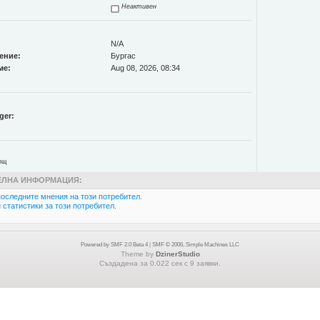
Неактивен
N/A
ение:
Бургас
ме:
Aug 08, 2026, 08:34
ger:
ощ
ЛНА ИНФОРМАЦИЯ:
оследните мнения на този потребител.
статистики за този потребител.
Powered by SMF 2.0 Beta 4
|
SMF © 2006, Simple Machines LLC
Theme by
DzinerStudio
Създадена за 0.022 сек с 9 заявки.