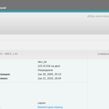
ирай
Добре дошъл/до
 - NIKO_LAI
СНИМКА
niko_lai
122 (0.016 на ден)
Напреднали
страция:
Jan 30, 2005, 20:13
тивен:
Jan 21, 2010, 18:04
скрит
:
Компютърна помощ