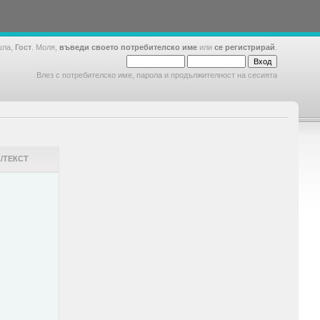
шла,
Гост
. Моля,
въведи своето потребителско име
или
се регистрирай
.
Влез с потребителско име, парола и продължителност на сесията
/ТЕКСТ