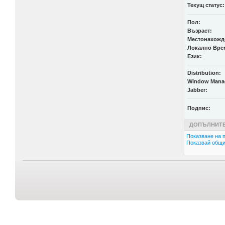
Текущ статус:
Пол:
Възраст:
Местонахожд
Локално Вре
Език:
Distribution:
Window Mana
Jabber:
Подпис:
ДОПЪЛНИТЕ
Показване на п
Показвай общи 