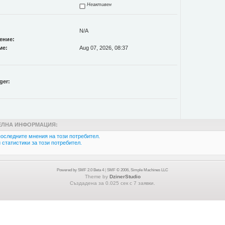
Неактивен
N/A
ение:
ме:
Aug 07, 2026, 08:37
ger:
ЛНА ИНФОРМАЦИЯ:
оследните мнения на този потребител.
статистики за този потребител.
Powered by SMF 2.0 Beta 4
|
SMF © 2006, Simple Machines LLC
Theme by
DzinerStudio
Създадена за 0.025 сек с 7 заявки.