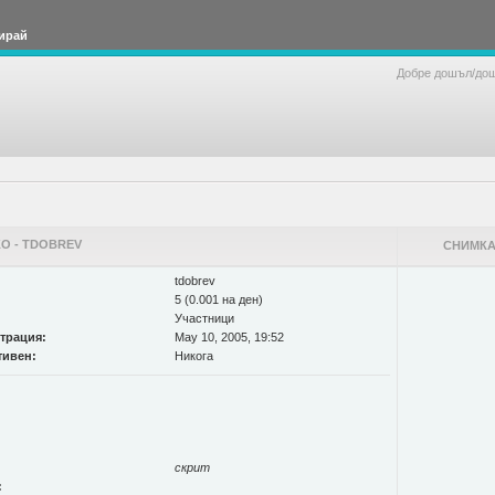
ирай
Добре дошъл/до
О - TDOBREV
СНИМКА
tdobrev
5 (0.001 на ден)
Участници
страция:
May 10, 2005, 19:52
тивен:
Никога
скрит
: