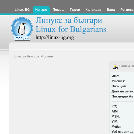
Linux-BG
Начало
Помощ
Търси
Календар
Вход
Регистр
Linux за българи: Форуми
НАКРАТК
Име:
Мнения:
Позиция:
Дата на реги
Последно Ак
ICQ:
AIM:
MSN:
YIM:
Мейл:
Уеб страница