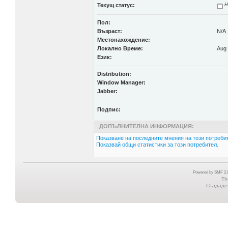
Текущ статус:
Н
Пол:
Възраст:
N/A
Местонахождение:
Локално Време:
Aug 
Език:
Distribution:
Window Manager:
Jabber:
Подпис:
ДОПЪЛНИТЕЛНА ИНФОРМАЦИЯ:
Показване на последните мнения на този потребит
Показвай общи статистики за този потребител.
Powered by SMF 2.0
Th
Създаден