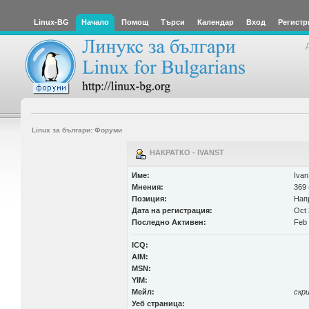
Linux-BG
Начало
Помощ
Търси
Календар
Вход
Регистр
Linux за българи: Форуми
НАКРАТКО - IVANST
Име:
Iva
Мнения:
369 
Позиция:
Нап
Дата на регистрация:
Oct 
Последно Активен:
Feb 
ICQ:
AIM:
MSN:
YIM:
Мейл:
скр
Уеб страница: