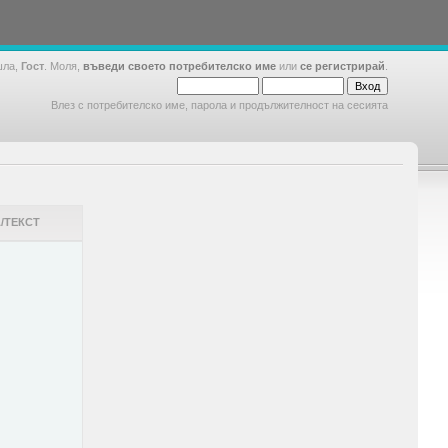
шла,
Гост
. Моля,
въведи своето потребителско име
или
се регистрирай
.
Влез с потребителско име, парола и продължителност на сесията
/ТЕКСТ