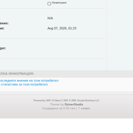
Неактивен
N/A
ение:
ме:
Aug 07, 2026, 01:23
ger:
ЛНА ИНФОРМАЦИЯ:
оследните мнения на този потребител.
статистики за този потребител.
Powered by SMF 2.0 Beta 4
|
SMF © 2006, Simple Machines LLC
Theme by
DzinerStudio
Създадена за 0.02 сек с 7 заявки.