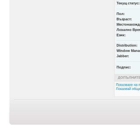
Текущ статус:
Пол:
Възраст:
Местонахожд
Локално Вре
Език:
Distribution:
Window Mana
Jabber:
Подпис:
ДОПЪЛНИТЕ
Показване на п
Показвай общи 