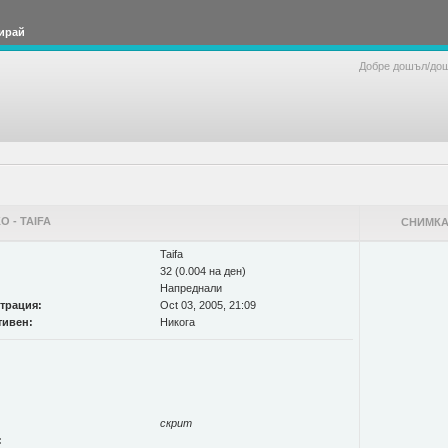
ирай
Добре дошъл/до
 - TAIFA
СНИМКА
Taifa
32 (0.004 на ден)
Напреднали
страция:
Oct 03, 2005, 21:09
тивен:
Никога
скрит
: