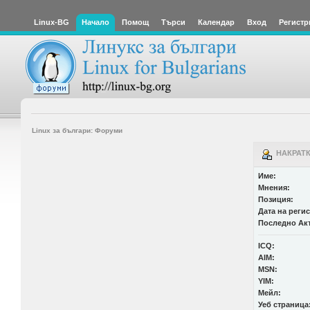
Linux-BG
Начало
Помощ
Търси
Календар
Вход
Регистр
Linux за българи: Форуми
НАКРАТКО
Име:
Мнения:
Позиция:
Дата на реги
Последно Ак
ICQ:
AIM:
MSN:
YIM:
Мейл:
Уеб страница