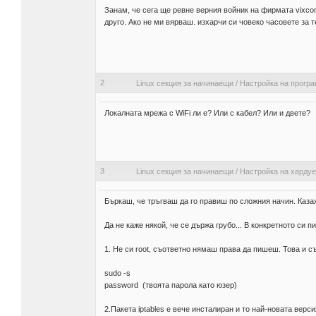
Занам, че сега ще ревне верния войник на фирмата vixco
друго. Ако не ми вярваш. изхарчи си човеко часовете за 
2
Linux секция за начинаещи
/
Настройка на прогр
Локалната мрежа с WiFi ли е? Или с кабел? Или и двете?
3
Linux секция за начинаещи
/
Настройка на харду
Бъркаш, че тръгваш да го правиш по сложния начин. Казаха
Да не каже някой, че се държа грубо... В конкретното си 
1. Не си root, съответно нямаш права да пишеш. Това и с
sudo -s
password (твоята парола като юзер)
2.Пакета iptables е вече инсталиран и то най-новата верс