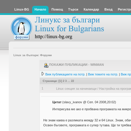
Linux-BG
Начало
Помощ
Търси
Календар
Вход
Регистр
Linux за българи: Форуми
ПОКАЖИ ПУБЛИКАЦИИ - WINMAN
Виж публикациите на потр.
|
Виж темите на потр.
|
Виж пр
Страници: [
1
]
2
3
...
22
1
Linux секция за начинаещи
/
Настройка на програ
Цитат
(slavy_ivanov @ Сеп. 04 2008,20:02)
Интерисува ме ако е пробвана програмата на микроин
Не знам каква е разликата между 32 и 64 Linux. Знам, об
Освен бъговете, програмата е супер тутава. Ще ти трябв