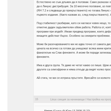
Естествено не съм длъжен да я ползвам. Само разказах оп
да е Линукс дистрибуция. За 10 месечно ползване, аз пов
(RH 7.2 и следващи до прекръстването) но тогава Линукс
първото издание. (Както казвам аз, след покръстването). А
Под стабилност разбирам, като си нагласи човек нещо, то
отметне даден задължителен обем работа. Работа от, коя
програми при апдейт. Имам предвид програми, които дефа
юнаците действат бързо. Особено за секюрити проблеми. 
Може би разочарованието ми не идва точно от самата дис
цената на всичко са готови да унищожат всяка мини крит
фанатизъм на Слак феновете. А може би поради затихващ
феновете.
Има и друга група. Те даже не четат какво се пише. Щом и
другите са олигофрени и няма откъде да видят колко просто
Ай стига, че ми се изтриха пръстите. Вресайте си колкото
15
Linux секция за начинаещи
/
Настройка на прог
Цитат
(Gaara @ Юли 13 2008,15:22)