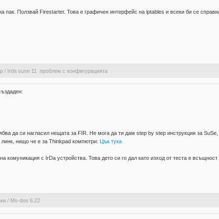
а пак. Ползвай Firestarter. Това е графичен интерфейс на iptables и всеки би се справи
ер
/
Irda suse 11 проблем с конфигурацията
създаден:
бва да си нагласил нещата за FIR. Не мога да ти дам step by step инструкции за SuSe,
н линк, нищо че е за Thinkpad компютри:
Цък тука
а комуникация с IrDa устройства. Това дето си го дал като изход от теста е всъщност 
ами
/
Ms-dos 6.22