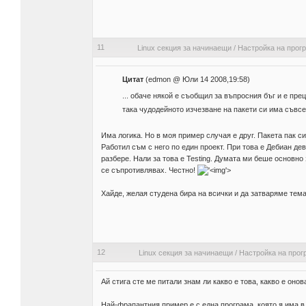
11
Linux секция за начинаещи
/
Настройка на прог
Цитат
(edmon @ Юли 14 2008,19:58)
... обаче някой е съобщил за въпросния бъг и е прец
така чудодейното изчезване на пакети си има съвсе
Има логика. Но в моя пример случая е друг. Пакета пак с
Работил съм с него по един проект. При това е Дебиан де
разбере. Нали за това е Testing. Думата ми беше основно 
се съпротивлявах. Честно!
'>
Хайде, желая студена бира на всички и да затваряме тема
12
Linux секция за начинаещи
/
Настройка на прог
Ай стига сте ме питали знам ли какво е това, какво е онов
Най-фрапантния пример е с една програма, която я има в