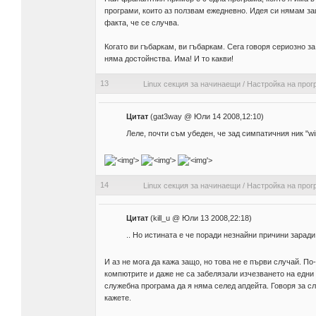
програми, които аз ползвам ежедневно. Идея си нямам защ
факта, че се случва.
Когато ви гъбаркам, ви гъбаркам. Сега говоря сериозно за
няма достойнства. Има! И то какви!
13
Linux секция за начинаещи
/
Настройка на прог
Цитат
(gat3way @ Юли 14 2008,12:10)
Леле, почти съм убеден, че зад симпатичния ник "w
'>
'>
'>
14
Linux секция за начинаещи
/
Настройка на прог
Цитат
(kill_u @ Юли 13 2008,22:18)
.. Но истината е че поради незнайни причини зарад
И аз не мога да кажа защо, но това не е първи случай. П
компютрите и даже не са забелязали изчезването на едни
служебна програма да я няма селед апдейта. Говоря за с
кажете.