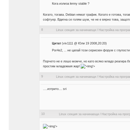
Кога излиза lenny stable ?
Когато, тогава. Debian нямат график. Когато е готова, тог
софтуер. Вдигна се голям шум, че не е вярно това, защото
8
Linux секция за начинаещи
/
Настройка на прогр
Цитат
(viv1111 @ Юли 19 2008,20:20)
Por4e2, ... не цапай този сериозен форум с глупости
Порчето не е лошо момче, но като всяко младо реагира бъ
простим младежкия жар!
'>
9
Linux секция за начинаещи
/
Настройка на прогр
.....изтрито.... sri
10
Linux секция за начинаещи
/
Настройка на прог
'>