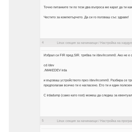
Точно питанките ти по тези два въпроса ме карат да ти каж
Честито за компютърчето. Да си го ползваш със здраве!
4
Linux секция за начинаещи
/
Настройка на харду
Избрал си FIR пред SIR. трябва ти /dev/ircomm0. Ако не е 
cd /dev
./MAKEDEV irda
и вързваш устройството през /dev/ircomm0. Разбира се тря
предполагам всичко ти е нагласено. Ето ти и един полезе
С irdadump (само като root) можеш да следиш за евентуалн
5
Linux секция за начинаещи
/
Настройка на прогр