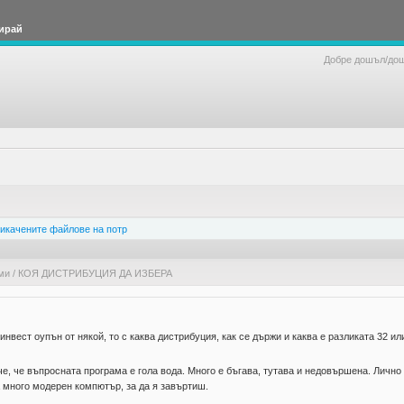
ирай
Добре дошъл/до
икачените файлове на потр
ми
/
КОЯ ДИСТРИБУЦИЯ ДА ИЗБЕРА
вест оупън от някой, то с каква дистрибуция, как се държи и каква е разликата 32 или
аче, че въпросната програма е гола вода. Много е бъгава, тутава и недовършена. Лично
а много модерен компютър, за да я завъртиш.