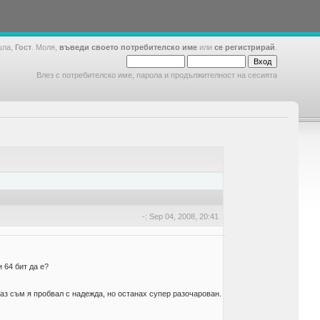
шла,
Гост
. Моля,
въведи своето потребителско име
или
се регистрирай
.
Влез с потребителско име, парола и продължителност на сесията
-: Sep 04, 2008, 20:41
 64 бит да е?
 аз съм я пробвал с надежда, но останах супер разочарован.