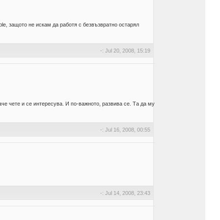
able, защото не искам да работя с безвъзвратно остарял
-: Jul 20, 2008, 15:19
че чете и се интересува. И по-важното, развива се. Та да му
-: Jul 16, 2008, 00:55
-: Jul 14, 2008, 23:43