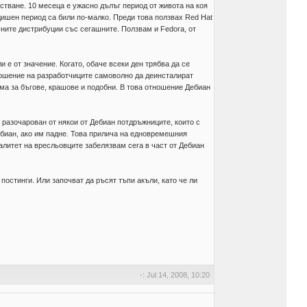
естване. 10 месеца е ужасно дълъг период от живота на коя
одишен период са били по-малко. Преди това ползвах Red Hat
шните дистрибуции със сегашните. Ползвам и Fedora, от
 е от значение. Когато, обаче всеки ден трябва да се
тношение на разработчиците самоволно да деинсталират
ума за бъгове, крашове и подобни. В това отношение Дебиан
 разочарован от някои от Дебиан потдръжниците, които с
Дебиан, ако им падне. Това прилича на едновремешния
литет на вресльовците забелязвам сега в част от Дебиан
 постинги. Или започват да ръсят тъпи акъли, като че ли
-: Jul 14, 2008, 10:20