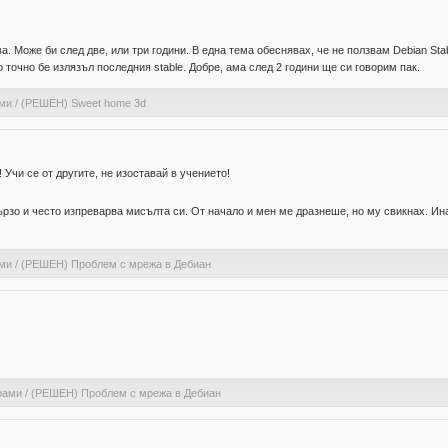
ава. Може би след две, или три години. В една тема обеснявах, че не ползвам Debian St
 точно бе излязъл последния stable. Добре, ама след 2 години ще си говорим пак.
ами
/
(РЕШЕН) Sweet home 3d
! Учи се от другите, не изоставай в учението!
рзо и често изпреварва мисълта си. От начало и мен ме дразнеше, но му свикнах. Ина
ами
/
(РЕШЕН) Проблем с мрежа в Дебиан
рами
/
(РЕШЕН) Проблем с мрежа в Дебиан