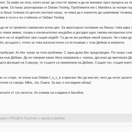
ит. За инфо на тези, които искат да спестят време и да не минават през процеса на т
тарям. Останах разочарован от Debian Testing. Проблемите ми с Mandriva за четири г
 си беше толкова по детски смотано нещо, че няма да е коректно да сравнявам тогава
ми в пъти е по-стабилна от Debian Testing.
 да не се променя самоволно всеки ден. За аматьорско ползване на Линукс това едва ли
то човек живее, тогава е изключително неудобно и досадно едно такова несериозно о
кто не се апдейтват при същия апдейт. Та да не ме разбере някой грешно. Не става д
Аз, всъщност, точно за това мазохистично се истезавам с този Дебиан в момента.
трибуция. Аз бях чувал за тези проблеми. С една дума бях предупреден. По-скоро съм
ика към Дебиан. Да не говорим какво биха направили с човека, дръзнал да критикува 
ата функция на Слакуер, те същите са преминали на Дебиан. Същия тон, същия манта
м се стори, че клони към Debian f_u_c_k и вресват без да мислят, нито да четат целите
тия се говори. Mikis, Jet, Gaara. За вас е последния абзац!
 искате от тук нататък. Аз отивам на хладина в басейна.
рами
/
(РЕШЕН) Проблем с мрежа в Дебиан