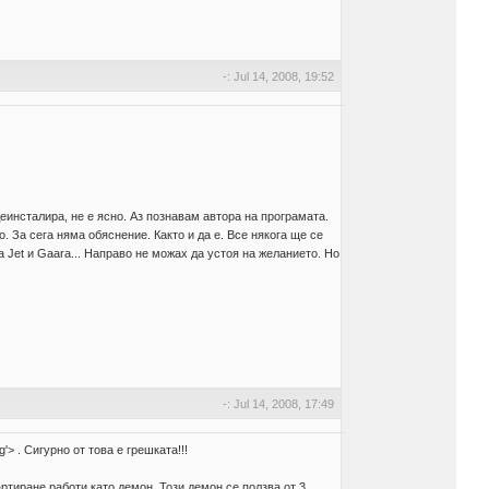
-: Jul 14, 2008, 19:52
еинсталира, не е ясно. Аз познавам автора на програмата.
. За сега няма обяснение. Както и да е. Все някога ще се
а Jet и Gaara... Направо не можах да устоя на желанието. Но
-: Jul 14, 2008, 17:49
'>
. Сигурно от това е грешката!!!
ртиране работи като демон. Този демон се ползва от 3