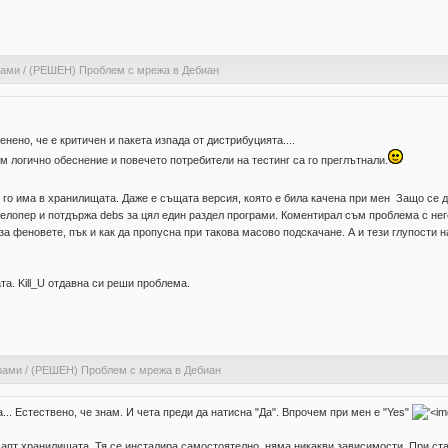
рами
/
(РЕШЕН) Проблем с мрежа в Дебиан
енено, че е критичен и пакета изпада от дистрибуцията....
м логично обеснение и повечето потребители на тестинг са го преглътнали.
и го има в хранилищата. Даже е същата версия, която е била качена при мен Защо се д
велопер и потдържа debs за цял един раздел програми. Коментирал съм проблема с него
за феновете, пък и как да пропусна при такова масово подскачане. А и тези глупости н
та. Kill_U отдавна си реши проблема.
рами
/
(РЕШЕН) Проблем с мрежа в Дебиан
а... Естествено, че знам. И чета преди да натисна "Да". Впрочем при мен е "Yes"
 апт хранилищата. Тя се инсталира самостоятелно, няма никакви зависимости. При ста