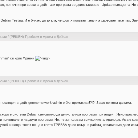
о, но почти при всеки апдейт тази програма се деинсталира от Update manager-a. Не в
 Debian Testing. И е близко до акъла, че щом я ползвам, значи я харесвам, все пак. За
рами
/
(РЕШЕН) Проблем с мрежа в Дебиан
inman" се крие Франки
'>
рами
/
(РЕШЕН) Проблем с мрежа в Дебиан
и последен ъпдейт gnome-network-admin е бил премахнат!?!?! Защо не мога да кажа.
о-скоро е система Debian самоволно да деинсталира програми при апдейт. Явно вресльо
 и появяването на други програми. Не, че аз ползвам всичко инсталирано де. Ама е к
лужебни неща, тоест неща с които ТРЯБВА да се свърши работа, независимо дали искаш