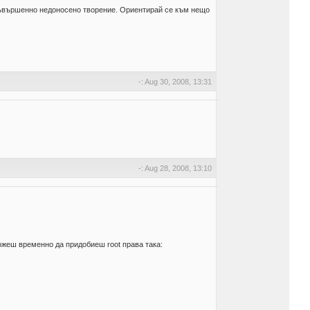
о съвършенно недоносено творение. Ориентирай се към нещо
-: Aug 30, 2008, 13:31
-: Aug 28, 2008, 13:10
Можеш временно да придобиеш root права така: