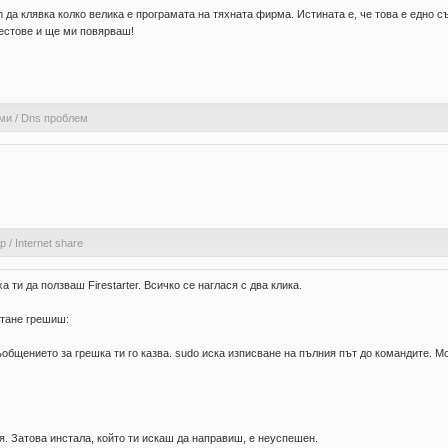
n да клявка колко велика е програмата на тяхната фирма. Истината е, че това е едн
тестове и ще ми повярваш!
ами
/
Dns проблем
ер
/
Internet share
 ти да ползваш Firestarter. Всичко се наглася с два клика.
питане грешиш:
ъобщението за грешка ти го казва. sudo иска изписване на пълния път до командите. 
ия. Затова инстала, който ти искаш да направиш, е неуспешен.