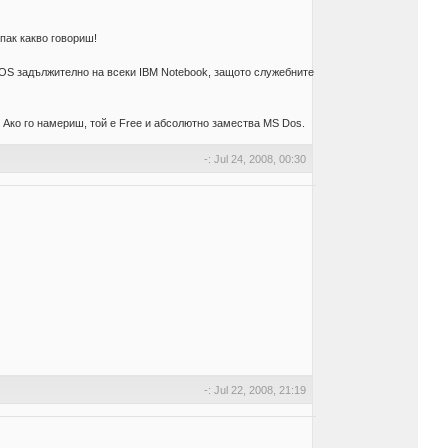
пак какво говориш!
OS задължително на всеки IBM Notebook, защото служебните
 Ако го намериш, той е Free и абсолютно замества MS Dos.
-: Jul 24, 2008, 00:30
-: Jul 22, 2008, 21:19