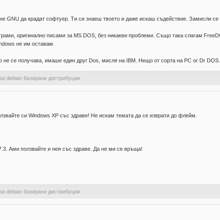
 не GNU да крадат софтуер. Ти си знаеш твоето и даже искаш съдействие. Замисли се 
рами, оригинално писами за MS DOS, без никакви проблеми. Също така слагам FreeD
indows не им оставам.
о не се получава, имаше един друг Dos, мисля на IBM. Нещо от сорта на PC or Dr DOS.
t за debian базирани дистрибуции
олзвайте си Windows XP със здраве! Не искам темата да се изврати до флейм.
7.3. Ами ползвайте и нея със здраве. Да не ми се връща!
t за debian базирани дистрибуции