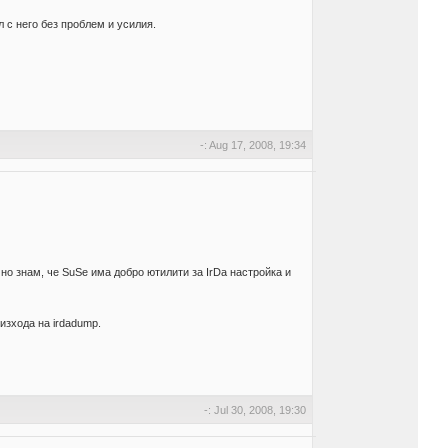
л с него без проблем и усилия.
-: Aug 17, 2008, 19:34
 но знам, че SuSe има добро ютилити за IrDa настройка и
изхода на irdadump.
-: Jul 30, 2008, 19:30