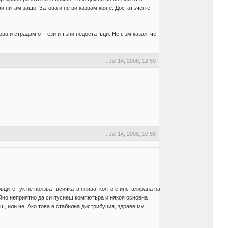
и питам защо. Затова и не ви казвам коя е. Достатъчен е
това и страдам от тези и тъпи недостатъци. Не съм казал, че
-: Jul 14, 2008, 12:50
-: Jul 14, 2008, 10:58
вците тук не ползват всичката плява, която е инсталирана на
райно неприятно да си пуснеш компютъра и някоя основна
, или не. Ако това е стабилна дистрибуция, здраве му