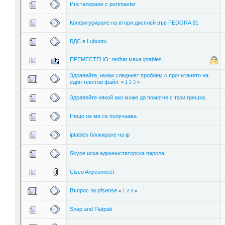
Инсталиране с portmaster
Конфигуриране на втори дисплей във FEDORA 31
БДС в Lubuntu
ПРЕМЕСТЕНО: redhat маха iptables !
Здравейте, имам следният проблем с прочитането на
един текстов файл.
«
1
2
3
»
Здравейте някой ако може да помогне с тази грешка.
Нещо не ми се получаава
iptables блокиране на ip
Skype иска администаторска парола
Cisco Anyconnect
Въпрос за pfsense
«
1
2
3
»
Snap and Flatpak