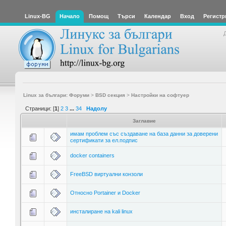
Linux-BG
Начало
Помощ
Търси
Календар
Вход
Регистр
Linux за българи: Форуми
>
BSD секция
>
Настройки на софтуер
Страници: [
1
]
2
3
...
34
Надолу
Заглавие
имам проблем със създаване на база данни за доверени
сертификати за ел.подпис
docker containers
FreeBSD виртуални конзоли
Относно Portainer и Docker
инсталиране на kali linux