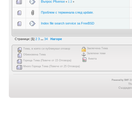
Въпрос Pfsense
«
1
2
»
Проблем с терминала след update.
Index file search service за FreeBSD
Страници: [
1
]
2
3
...
34
Нагоре
Заключена Тема
Тема, в която си публикувал отговор
Залепени теми
Обикновена Тема
Анкета
Гореща Тема (Повече от 15 Отговора)
Много Гореща Тема (Повече от 25 Отговора)
Powered by SMF 2.0
Th
Създадена