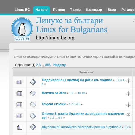
Linux-BG
Начало
Помощ
Търси
Календар
Вход
Регистр
Linux за българи: Форуми
>
Linux секция за начинаещи
>
Настройка на програ
Страници: [
1
]
2
3
...
886
Надолу
Заглавие
Подписване (+ щампа) на pdf с ел. подпис
«
1
2
3
4
5
»
Всичко за Xfce
«
1
2
...
18
19
»
Първи стъпки
«
1
2
3
4
5
»
Gnome 3, разни благинки за споделяне включете
се!
«
1
2
...
6
7
»
Двупосочен английско-български речник с python 3
«
1
2
»