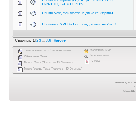
Ð»ÑŽÐ±Ð¸Ð¼Ð¾ Ð·Ð°Ð½
Ubuntu Mate, файловете на диска се изтриват
Проблем с GRUB и Linux след ъпдейт на Уин 11
Страници: [
1
]
2
3
...
886
Нагоре
Заключена Тема
Тема, в която си публикувал отговор
Залепени теми
Обикновена Тема
Анкета
Гореща Тема (Повече от 15 Отговора)
Много Гореща Тема (Повече от 25 Отговора)
Powered by SMF 2.0
Th
Създаден