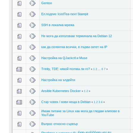
Gentoo
Ел.подпис IcedTea-next Stampit
SSH в локална мрежа
Не мога да използвам терминала на Debian 12
как да селектна всички, в първи октет на IP
Настройка на QJackctl и Muse
Trinity, TDE: някой ползва ли го?
«
1
2
...
6
7
»
Настройка на ъпдейти
Ansible Kubernetes Docker
«
1
2
»
Стар човек / нови неща в Debian
«
1
2
3
4
»
Имам питане за Linux как мога да гледам клипове в
YouTube
Въпрос относно сървър
Проблем с кирилица Ð¿Ñ€ÐµÐ²ÑŠÑ€Ð½Ð° Ð²