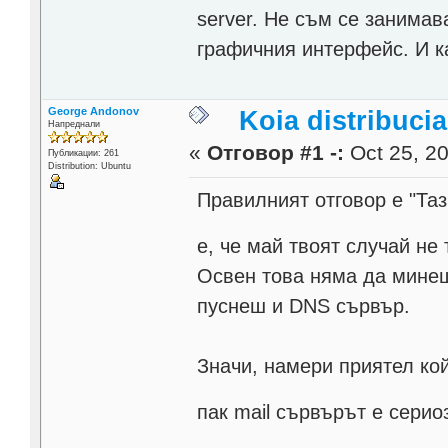
server. Не съм се занимава
графичния интерфейс. И к
George Andonov
Koia distribucia
Напреднали
«
Отговор #1 -:
Oct 25, 20
Публикации: 261
Distribution: Ubuntu
Правилният отговор е "Та
е, че май твоят случай н
Освен това няма да минеш
пуснеш и DNS сървър.
Значи, намери приятел кой
пак mail сървърът е сери