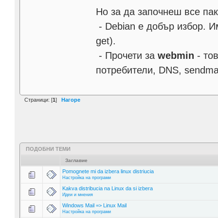
Но за да започнеш все пак
- Debian е добър избор. И
get).
- Прочети за
webmin
- то
потребители, DNS, sendmai
Страници: [
1
]
Нагоре
ПОДОБНИ ТЕМИ
Заглавие
Pomognete mi da izbera linux distriucia
Настройка на програми
Kakva distribucia na Linux da si izbera
Идеи и мнения
Windows Mail => Linux Mail
Настройка на програми