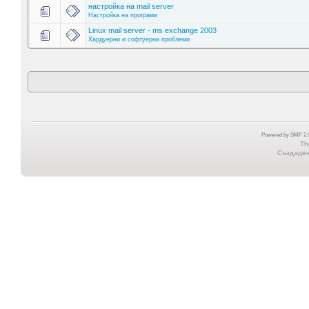
настройка на mail server
Настройка на програми
Linux mail server - ms exchange 2003
Хардуерни и софтуерни проблеми
Powered by SMF 2.0
Th
Създадена