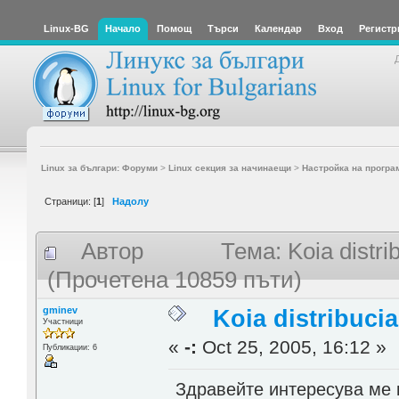
Linux-BG
Начало
Помощ
Търси
Календар
Вход
Регистр
Linux за българи: Форуми
>
Linux секция за начинаещи
>
Настройка на програ
Страници: [
1
]
Надолу
Автор
Тема: Koia distri
(Прочетена 10859 пъти)
gminev
Koia distribucia
Участници
«
-:
Oct 25, 2005, 16:12 »
Публикации: 6
Здравейте интересува ме к