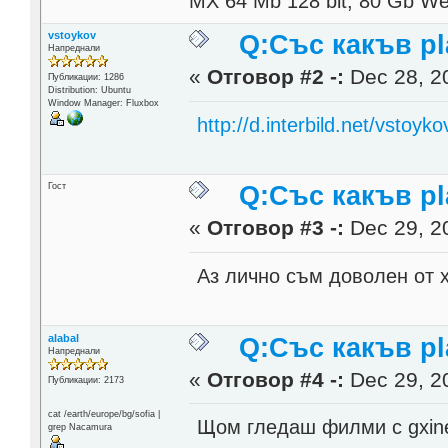
MX 64 Mb 128 bit; 80 Gb Wes
vstoykov
Q:Със какъв p
Напреднали
«
Отговор #2 -:
Dec 28, 20
Публикации: 1286
Distribution: Ubuntu
Window Manager: Fluxbox
http://d.interbild.net/vstoy
Гост
Q:Със какъв p
«
Отговор #3 -:
Dec 29, 20
Аз лично съм доволен от xi
alabal
Q:Със какъв p
Напреднали
«
Отговор #4 -:
Dec 29, 20
Публикации: 2173
cat /earth/europe/bg/sofia |
Щом гледаш филми с gxine 
grep Nacamura