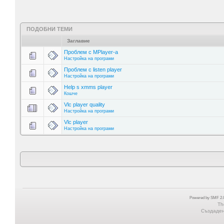
ПОДОБНИ ТЕМИ
Заглавие
Проблем с МPlayer-a
Настройка на програми
Проблем с listen player
Настройка на програми
Help s xmms player
Кошче
Vlc player quality
Настройка на програми
Vlc player
Настройка на програми
Powered by SMF 2.0
Th
Създадена