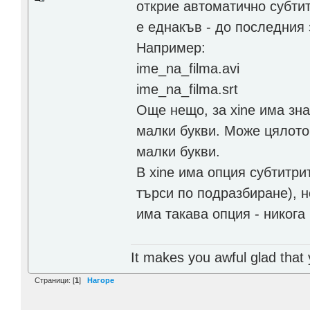
открие автоматично субтит
е еднакъв - до последния 
Например:
ime_na_filma.avi
ime_na_filma.srt
Още нещо, за xine има знач
малки букви. Може цялото 
малки букви.
В xine има опция субтитри
търси по подразбиране), н
има такава опция - никога
It makes you awful glad that
Страници: [
1
]
Нагоре