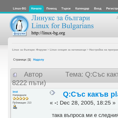
Linux-BG
Начало
Помощ
Търси
Календар
Вход
Регистр
Linux за българи: Форуми
>
Linux секция за начинаещи
>
Настройка на програ
Страници: [
1
]
Надолу
Автор
Тема: Q:Със как
8222 пъти)
inst
Q:Със какъв p
Напреднали
«
-:
Dec 28, 2005, 18:25 »
Публикации: 213
така въпроса ми е следни