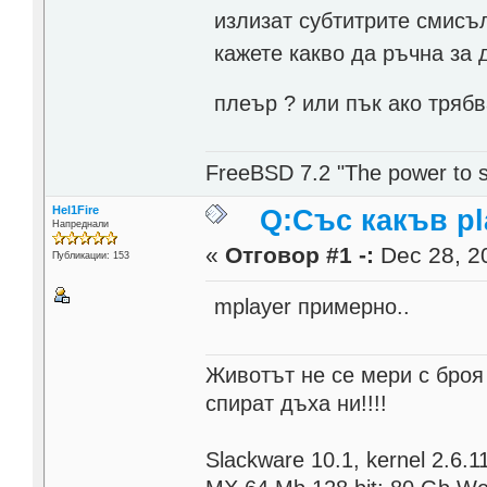
излизат субтитрите смисъл
кажете какво да ръчна за 
плеър ? или пък ако трябв
FreeBSD 7.2 "The power to s
Hel1Fire
Q:Със какъв p
Напреднали
«
Отговор #1 -:
Dec 28, 20
Публикации: 153
mplayer примерно..
Животът не се мери с броя
спират дъха ни!!!!
Slackware 10.1, kernel 2.6