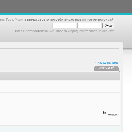
шла,
Гост
. Моля,
въведи своето потребителско име
или
се регистрирай
.
Влез с потребителско име, парола и продължителност на сесията
« назад
напред »
ИЗПЕЧАТАЙ
Активен