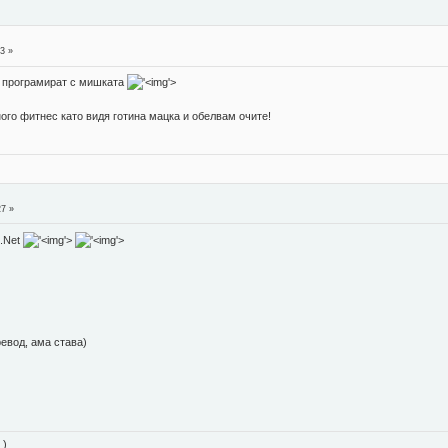
53 »
из програмират с мишката
'>
ного фитнес като видя готина мацка и обелвам очите!
27 »
 .Net
'>
'>
евод, ама става)
 )