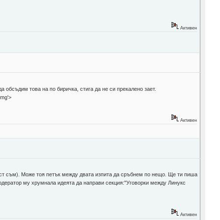
Активен
а обсъдим това на по биричка, стига да не си прекалено зает.
'>
Активен
лист съм). Може тоя петък между двата изпита да сръбнем по нещо. Ще ти пиша
 модератор му хрумнала идеята да направи секция:"Уговорки между Линукс
Активен