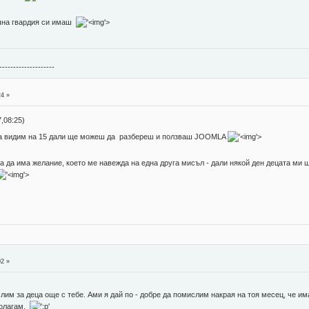
чна гвардия си имаш
'>
--------------------
24 »
,08:25)
да видим на 15 дали ще можеш да разбереш и ползваш JOOMLA
'>
а да има желание, което ме навежда на една друга мисъл - дали някой ден децата ми 
'>
02 »
слим за деца още с тебе. Ами я дай по - добре да помислим накрая на тоя месец, че им
полагам.