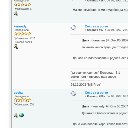
Напреднали
«
Отговор #16 -:
Jul 05, 2007, 19:
Публикации: 77
На мен въобще не ми е удобно да дър
kennedy
Сексът и pc-то
Напреднали
«
Отговор #17 -:
Jul 05, 2007, 21:
Публикации: 2151
Цитат
(karaman @ Юли 05 2007
Николай Колев
за какво ми са деца, да страдат
Децата са благословия и радост, ако 
"за всичко иде час" Еклесиаст 3:1
всеки пост - отговор на въпрос
-----------------
24.12.2003 "MS Free"
gotha
Сексът и pc-то
Напреднали
«
Отговор #18 -:
Jul 06, 2007, 01:
Публикации: 551
Цитат
(kennedy @ Юли 05 2007,
Децата са благословия и радост
Дано има повече хора, които мислят к