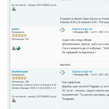
Do not disturb - already DISTURBED (rock)
Freedom is divine! Open Source is Free
Kubuntu 8.04.2 & Kubuntu 9.04 - The pow
gotha
Сексът и pc-то
Напреднали
«
Отговор #23 -:
Jul 07, 2007, 03:
Публикации: 551
/super ultra mega offtopic
@Deathmaster, братле, който не е ми
Сега е момента да се изфукам : "Хуба
Не забравяй за биричката !
blurmind
Deathmaster
Сексът и pc-то
Напреднали
«
Отговор #24 -:
Jul 07, 2007, 08:
Публикации: 184
/пак оффтопик
Distribution: Kubuntu 8.04.2 & Kubuntu 9.04
@gotha, ами честито! Радвам се за т
Window Manager: KDE 3.5.10 & KDE 4.2.2
ЛС за по - сигурно, защото засега н
потребители". Та шегата настрана, щ
Do not disturb - already DISTURBED (rock)
Поздрави.