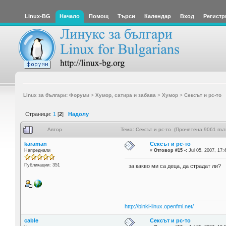
Linux-BG
Начало
Помощ
Търси
Календар
Вход
Регистр
Linux за българи: Форуми
>
Хумор, сатира и забава
>
Хумор
>
Сексът и pc-то
Страници:
1
[
2
]
Надолу
Автор
Тема: Сексът и pc-то (Прочетена 9061 път
karaman
Сексът и pc-то
Напреднали
«
Отговор #15 -:
Jul 05, 2007, 17:
Публикации: 351
за какво ми са деца, да страдат ли?
http://binki-linux.openfmi.net/
cable
Сексът и pc-то