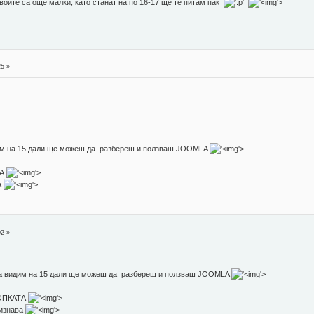
воите са още малки, като станат на по 16-17 ще те питам пак
'>
25 »
дим на 15 дали ще можеш да разбереш и ползваш JOOMLA
'>
ТА
'>
а
'>
02 »
да видим на 15 дали ще можеш да разбереш и ползваш JOOMLA
'>
ТОПКАТА
'>
ризнава
'>