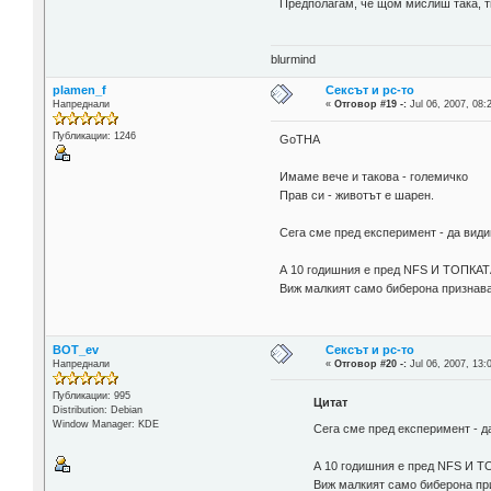
Предполагам, че щом мислиш така, т
blurmind
plamen_f
Сексът и pc-то
Напреднали
«
Отговор #19 -:
Jul 06, 2007, 08:
Публикации: 1246
GoTHA
Имаме вече и такова - големичко
Прав си - животът е шарен.
Сега сме пред експеримент - да ви
А 10 годишния е пред NFS И ТОПКА
Виж малкият само биберона признав
BOT_ev
Сексът и pc-то
Напреднали
«
Отговор #20 -:
Jul 06, 2007, 13:
Публикации: 995
Цитат
Distribution: Debian
Window Manager: KDE
Сега сме пред експеримент - 
А 10 годишния е пред NFS И 
Виж малкият само биберона п