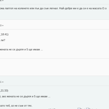
58 »
жа лаптоп на коленете или пък да съм легнал. Най-добре ми е да си е на масата О.о
33 »
,18:41)
 ли?
жената не се дърпя и 5 ще имам ...
41 »
21:33)
, ако жената не се дърпя и 5 ще имам ...
ато теб, аз не съм от тях.