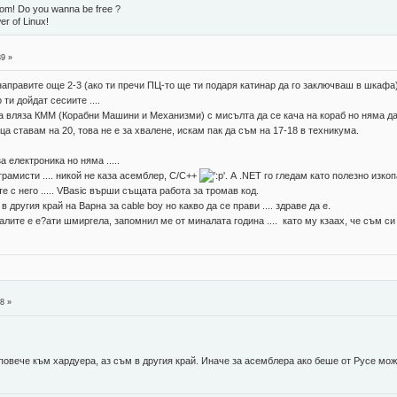
dom! Do you wanna be free ?
er of Linux!
39 »
аправите още 2-3 (ако ти пречи ПЦ-то ще ти подаря катинар да го заключваш в шкафа)
 ти дойдат сесиите ....
а вляза КММ (Корабни Машини и Механизми) с мисълта да се кача на кораб но няма да 
ца ставам на 20, това не е за хвалене, искам пак да съм на 17-18 в техникума.
 електроника но няма .....
рамисти .... никой не каза асемблер, C/C++
. А .NET го гледам като полезно изко
 с него ..... VBasic върши същата работа за тромав код.
в другия край на Варна за cable boy но какво да се прави .... здраве да е.
алите е е?ати шмиргела, запомнил ме от миналата година .... като му кзаах, че съм с
38 »
 повече към хардуера, аз съм в другия край. Иначе за асемблера ако беше от Русе м