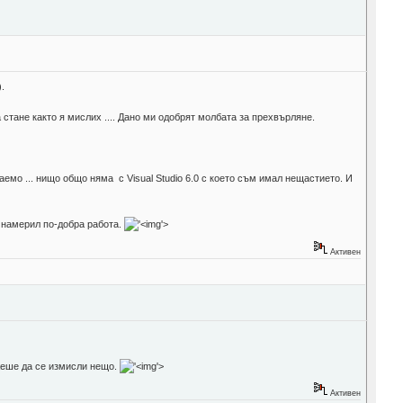
.
стане както я мислих .... Дано ми одобрят молбата за прехвърляне.
паемо ... нищо общо няма с Visual Studio 6.0 с което съм имал нещастието. И
и намерил по-добра работа.
'>
Активен
ожеше да се измисли нещо.
'>
Активен