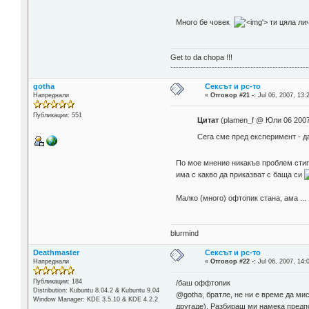
Много бе човек
'>
ти цяла ли
Get to da chopa !!!
--------------------------------------------------
gotha
Сексът и pc-то
Напреднали
«
Отговор #21 -:
Jul 06, 2007, 13:
Публикации: 551
Цитат
(plamen_f @ Юли 06 2007
Сега сме пред експеримент - 
По мое мнение никакъв проблем стиг
има с какво да приказват с баща си
Малко (много) офтопик стана, ама ...
blurmind
Deathmaster
Сексът и pc-то
Напреднали
«
Отговор #22 -:
Jul 06, 2007, 14:
Публикации: 184
/баш оффтопик
Distribution: Kubuntu 8.04.2 & Kubuntu 9.04
@gotha, братле, не ни е време да ми
Window Manager: KDE 3.5.10 & KDE 4.2.2
другаде). Разбираш ми намека пред