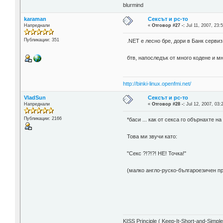
blurmind
karaman
Сексът и pc-то
Напреднали
«
Отговор #27 -:
Jul 11, 2007, 23:
Публикации: 351
.NET е лесно бре, дори в Банк серв
бтв, напоследък от много кодене и м
http://binki-linux.openfmi.net/
VladSun
Сексът и pc-то
Напреднали
«
Отговор #28 -:
Jul 12, 2007, 03:
Публикации: 2166
*баси ... как от секса го обърнахте на
Това ми звучи като:
"Секс ?!?!?! НЕ! Точка!"
(малко англо-руско-българоезичен пр
KISS Principle ( Keep-It-Short-and-Simple