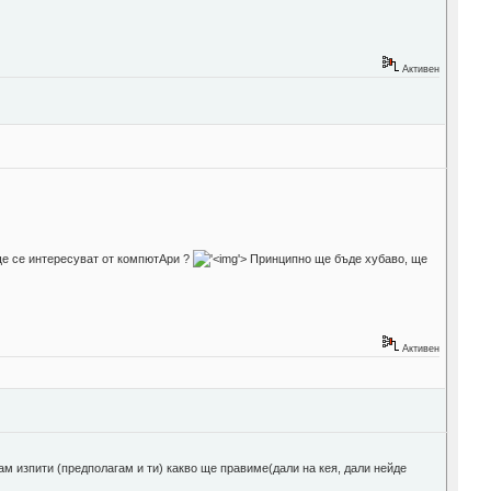
Активен
ще се интересуват от компютАри ?
'>
Принципно ще бъде хубаво, ще
Активен
ам изпити (предполагам и ти) какво ще правиме(дали на кея, дали нейде