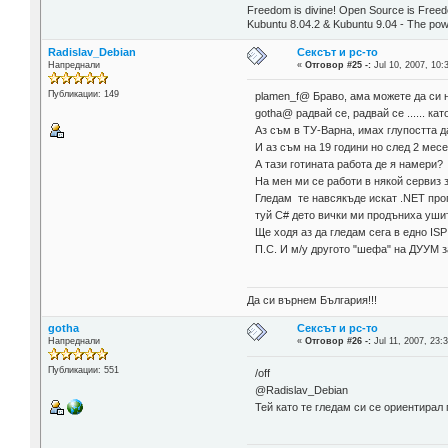
Freedom is divine! Open Source is Free
Kubuntu 8.04.2 & Kubuntu 9.04 - The pow
Radislav_Debian
Сексът и pc-то
Напреднали
«
Отговор #25 -:
Jul 10, 2007, 10:
Публикации: 149
plamen_f@ Браво, ама можете да си н
gotha@ радвай се, радвай се ...... като
Аз съм в ТУ-Варна, имах глупостта д
И аз съм на 19 години но след 2 месе
А тази готината работа де я намери?
На мен ми се работи в някой сервиз за
Гледам те навсякъде искат .NET прог
туй C# дето вички ми продъниха ушите
Ще ходя аз да гледам сега в едно ISP 
П.С. И м/у другото "шефа" на ДУУМ з
Да си върнем България!!!
gotha
Сексът и pc-то
Напреднали
«
Отговор #26 -:
Jul 11, 2007, 23:
Публикации: 551
/off
@Radislav_Debian
Тей като те гледам си се ориентирал