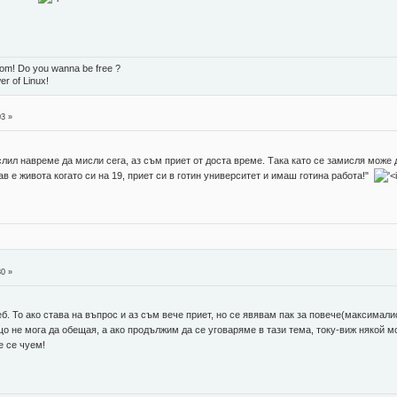
dom! Do you wanna be free ?
er of Linux!
03 »
слил навреме да мисли сега, аз съм приет от доста време. Така като се замисля може д
в е живота когато си на 19, приет си в готин университет и имаш готина работа!"
30 »
еб. То ако става на въпрос и аз съм вече приет, но се явявам пак за повече(максима
ищо не мога да обещая, а ако продължим да се уговаряме в тази тема, току-виж някой
е се чуем!