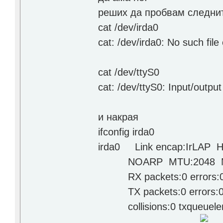
реших да пробвам следни
cat /dev/irda0
cat: /dev/irda0: No such file 
cat /dev/ttyS0
cat: /dev/ttyS0: Input/output
и накрая
ifconfig irda0
irda0 Link encap:IrLAP H
NOARP MTU:2048 Met
RX packets:0 errors:0 d
TX packets:0 errors:0 dr
collisions:0 txqueuele