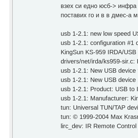
взех си едно юсб-> инфра 
поставих го и в в дмес-а м
usb 1-2.1: new low speed U
usb 1-2.1: configuration #1
KingSun KS-959 IRDA/USB fo
drivers/net/irda/ks959-sir.c
usb 1-2.1: New USB device 
usb 1-2.1: New USB device 
usb 1-2.1: Product: USB to
usb 1-2.1: Manufacturer: K
tun: Universal TUN/TAP devi
tun: © 1999-2004 Max Kras
lirc_dev: IR Remote Control 