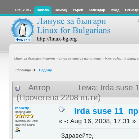
Linux-BG
Начало
Помощ
Търси
Календар
Вход
Регистр
Linux за българи: Форуми
>
Linux секция за начинаещи
>
Настройка на хардуе
Страници: [
1
]
Надолу
Автор
Тема: Irda suse
(Прочетена 2208 пъти)
kennedy
Irda suse 11 п
Напреднали
«
-:
Aug 16, 2008, 17:31 »
Публикации: 2151
Николай Колев
Здравейте,