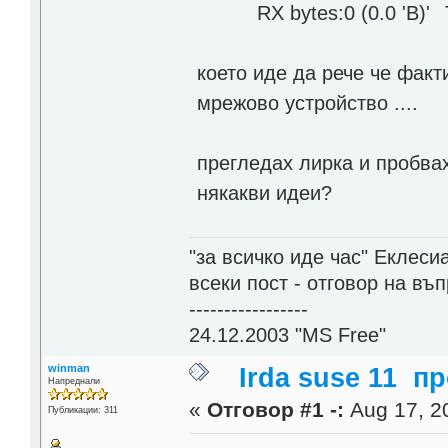
RX bytes:0 (0.0
T
което иде да рече че факт
мрежово устройство ....
прегледах лирка и пробвах
някакви идеи?
"за всичко иде час" Еклесиа
всеки пост - отговор на въ
-----------------
24.12.2003 "MS Free"
winman
Irda suse 11 п
Напреднали
«
Отговор #1 -:
Aug 17, 20
Публикации: 311