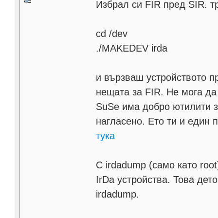
Избрал си FIR пред SIR. т
cd /dev
./MAKEDEV irda
и вързваш устройството пр
нещата за FIR. Не мога да 
SuSe има добро ютилити за
нагласено. Ето ти и един 
тука
С irdadump (само като ro
IrDa устройства. Това дето
irdadump.