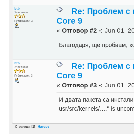
btb
Re: Проблем с 
Участници
Core 9
Публикации: 3
«
Отговор #2 -:
Jun 01, 20
Благодаря, ще пробвам, ко
btb
Re: Проблем с 
Участници
Core 9
Публикации: 3
«
Отговор #3 -:
Jun 01, 20
И двата пакета са инстали
usr/src/kernels/...." is unco
Страници: [
1
]
Нагоре