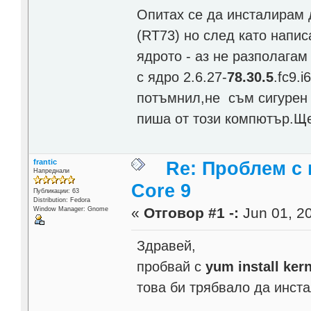
Опитах се да инсталирам 
(RT73) но след като напис
ядрото - аз не разполагам
с ядро 2.6.27-
78.30.5
.fc9.
потъмнил,не съм сигурен 
пиша от този компютър.Ще
frantic
Re: Проблем с 
Напреднали
Core 9
Публикации: 63
Distribution: Fedora
«
Отговор #1 -:
Jun 01, 20
Window Manager: Gnome
Здравей,
пробвай с
yum install ker
това би трябвало да инст