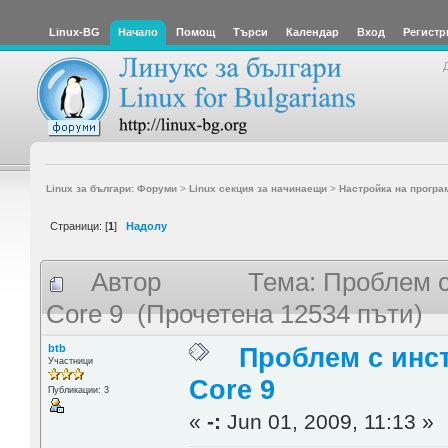
Linux-BG
Начало
Помощ
Търси
Календар
Вход
Регистр
Linux за българи: Форуми
>
Linux секция за начинаещи
>
Настройка на програ
Страници: [
1
]
Надолу
Автор
Тема: Проблем с
Core 9 (Прочетена 12534 пъти)
btb
Проблем с инс
Участници
Core 9
Публикации: 3
«
-:
Jun 01, 2009, 11:13 »