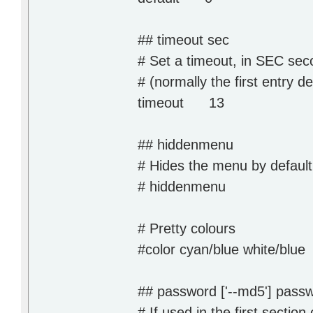
## timeout sec
# Set a timeout, in SEC seco
# (normally the first entry de
timeout 13
## hiddenmenu
# Hides the menu by defaul
# hiddenmenu
# Pretty colours
#color cyan/blue white/blue
## password ['--md5'] pass
# If used in the first section 