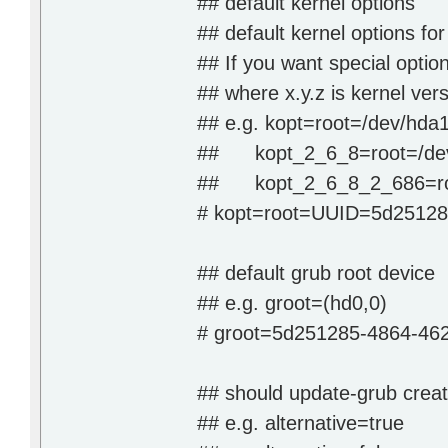
## default kernel options
## default kernel options fo
## If you want special optio
## where x.y.z is kernel ver
## e.g. kopt=root=/dev/hda1
## kopt_2_6_8=root=/dev
## kopt_2_6_8_2_686=roo
# kopt=root=UUID=5d25128
## default grub root device
## e.g. groot=(hd0,0)
# groot=5d251285-4864-46
## should update-grub creat
## e.g. alternative=true