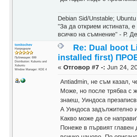
Debian Sid/Unstable; Ubuntu
"За да открием истината, 
всичко на съмнение" - Р. Д
tonitochev
Re: Dual boot 
Напреднали
installed first) ПРО
Публикации: 699
Distribution: Kubuntu and
«
Отговор #7 -:
Jun 24, 20
Xubuntu
Window Manager: KDE 4
Antiadmin, не съм казал, 
Може, но после трябва с 
знаеш, Уиндоса презаписв
А Уиндоса задължително и
Какво може да се направи
Понеже в първият главен 
всичко наново. По описан