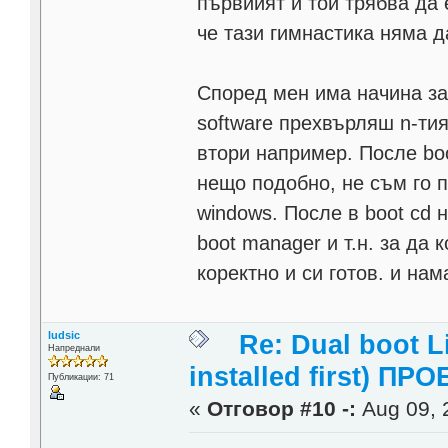
първиият и той трябва да 
че тази гимнастика няма д
Според мен има начина за 
software прехвърляш n-тия
втори например. После bo
нещо подобно, не съм го 
windows. После в boot cd 
boot manager и т.н. за да
коректно и си готов. и на
ludsic
Re: Dual boot 
Напреднали
installed first) ПРО
Публикации: 71
«
Отговор #10 -:
Aug 09, 