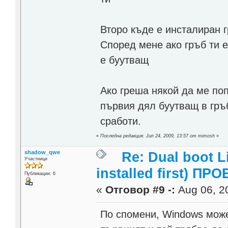
Второ къде е инсталиран г
Според мене ако гръб ти 
е буутващ
Ако греша някой да ме по
първия дял буутващ в гръб
сработи.
«
Последна редакция: Jun 24, 2009, 13:57 от mimosh
»
shadow_qwe
Re: Dual boot 
Участници
installed first) ПРО
Публикации: 6
«
Отговор #9 -:
Aug 06, 20
По спомени, Windows може