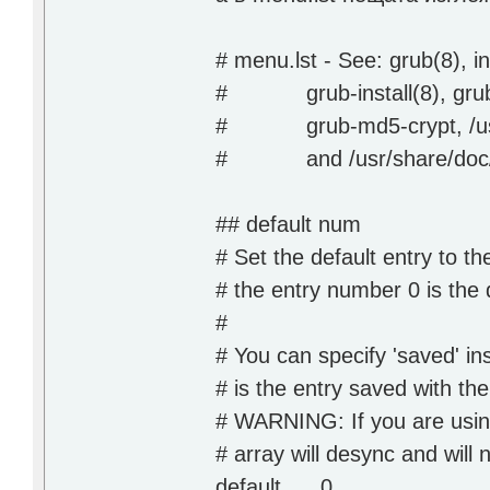
# menu.lst - See: grub(8), i
# grub-install(8), grub-
# grub-md5-crypt, /usr
# and /usr/share/doc/g
## default num
# Set the default entry to 
# the entry number 0 is the 
#
# You can specify 'saved' in
# is the entry saved with t
# WARNING: If you are using
# array will desync and will 
default 0