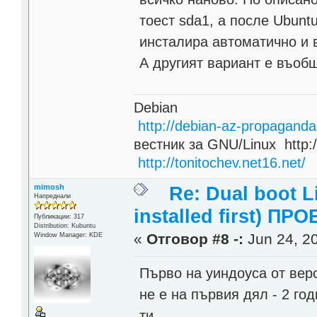
тоест sda1, а после Ubuntu
инсталира автоматично и 
А другият вариант е въобщ
Debian
http://debian-az-propaganda
вестник за GNU/Linux http:/
http://tonitochev.net16.net/
mimosh
Re: Dual boot 
Напреднали
installed first) ПРО
Публикации: 317
Distribution: Kubuntu
«
Отговор #8 -:
Jun 24, 20
Window Manager: KDE
Първо на уиндоуса от верс
не е на първия дял - 2 го
ти