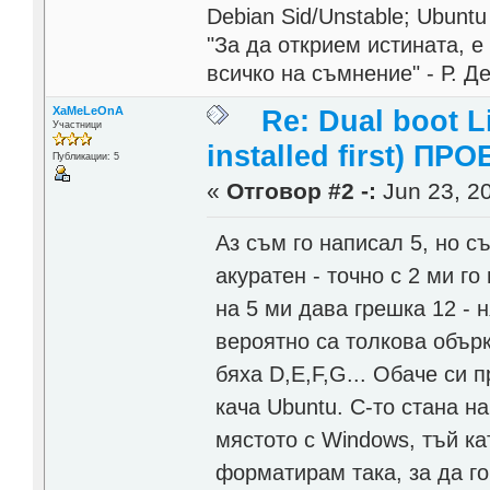
Debian Sid/Unstable; Ubuntu
"За да открием истината, 
всичко на съмнение" - Р. Д
XaMeLeOnA
Re: Dual boot 
Участници
installed first) ПРО
Публикации: 5
«
Отговор #2 -:
Jun 23, 20
Аз съм го написал 5, но с
акуратен - точно с 2 ми го
на 5 ми дава грешка 12 - 
вероятно са толкова обърк
бяха D,E,F,G... Обаче си 
кача Ubuntu. C-то стана на 
мястото с Windows, тъй ка
форматирам така, за да го