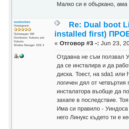
Малко си е объркано, ама 
tonitochev
Re: Dual boot 
Напреднали
installed first) ПРО
Публикации: 699
Distribution: Kubuntu and
«
Отговор #3 -:
Jun 23, 20
Xubuntu
Window Manager: KDE 4
Отдавна не съм ползвал У
да се инсталира и да рабо
диска. Тоест, на sda1 или
логичен дял от четвъртия 
инсталатора въобще да поч
захапе в последствие. Тоя
Има си правило - Уиндоса
него Линукс където ти е к