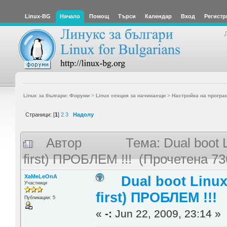
Linux-BG
Начало
Помощ
Търси
Календар
Вход
Регистр
Linux за българи: Форуми
>
Linux секция за начинаещи
>
Настройка на програ
Страници: [
1
]
2
3
Надолу
Автор
Тема: Dual boot 
first) ПРОБЛЕМ !!! (Прочетена 73
XaMeLeOnA
Dual boot Linux
Участници
first) ПРОБЛЕМ !!!
Публикации: 5
«
-:
Jun 22, 2009, 23:14 »