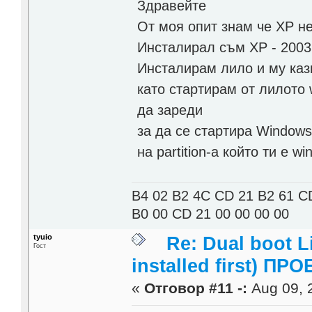
Здравейте
От моя опит знам че ХР н
Инсталирал съм XP - 2003 
Инсталирам лило и му каз
като стартирам от лилото 
да зареди
за да се стартира Windows
на partition-а който ти е w
B4 02 B2 4C CD 21 B2 61 C
B0 00 CD 21 00 00 00 00
tyuio
Re: Dual boot 
Гост
installed first) ПРО
«
Отговор #11 -:
Aug 09, 