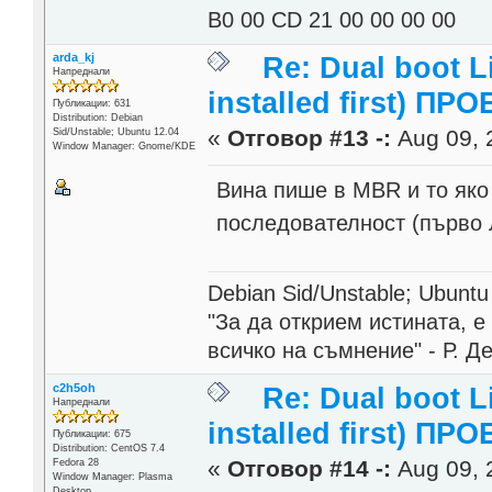
B0 00 CD 21 00 00 00 00
arda_kj
Re: Dual boot 
Напреднали
installed first) ПРО
Публикации: 631
Distribution: Debian
«
Отговор #13 -:
Aug 09, 
Sid/Unstable; Ubuntu 12.04
Window Manager: Gnome/KDE
Вина пише в MBR и то яко
последователност (първо 
Debian Sid/Unstable; Ubuntu
"За да открием истината, 
всичко на съмнение" - Р. Д
c2h5oh
Re: Dual boot 
Напреднали
installed first) ПРО
Публикации: 675
Distribution: CentOS 7.4
«
Отговор #14 -:
Aug 09, 
Fedora 28
Window Manager: Plasma
Desktop