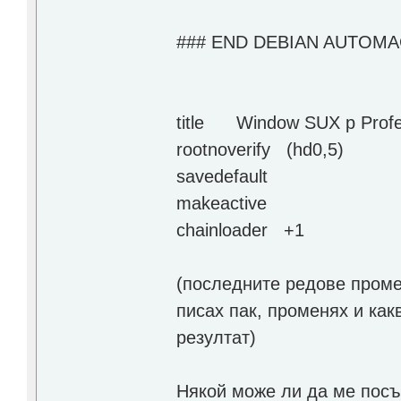
### END DEBIAN AUTOMA
title Window SUX p Profe
rootnoverify (hd0,5)
savedefault
makeactive
chainloader +1
(последните редове проме
писах пак, променях и как
резултат)
Някой може ли да ме посъ