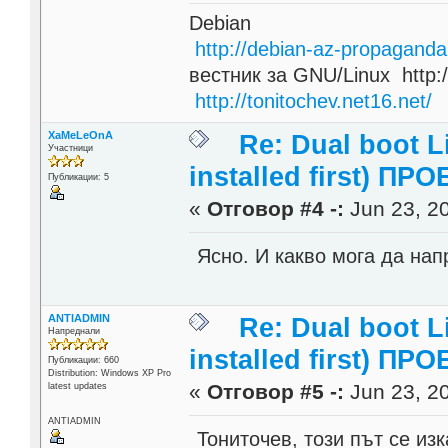
Debian
http://debian-az-propaganda
вестник за GNU/Linux http:/
http://tonitochev.net16.net/
XaMeLeOnA
Re: Dual boot 
Участници
installed first) ПРО
Публикации: 5
«
Отговор #4 -:
Jun 23, 20
Ясно. И какво мога да нап
ANTIADMIN
Re: Dual boot 
Напреднали
installed first) ПРО
Публикации: 660
Distribution: Windows XP Pro
«
Отговор #5 -:
Jun 23, 20
latest updates
ANTIADMIN
Тониточев, този път се из