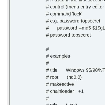
# control (menu entry edito
# command 'lock'
# e.g. password topsecret
# password --md5 $1$g
# password topsecret
#
# examples
#
# title Windows 95/98/NT
# root (hd0,0)
# makeactive
# chainloader +1
#