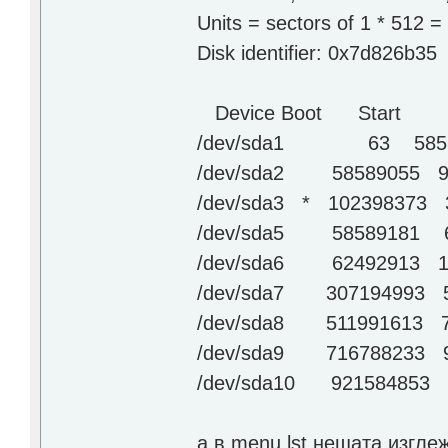
Units = sectors of 1 * 512 =
Disk identifier: 0x7d826b35
Device Boot Start E
/dev/sda1 63 58589
/dev/sda2 58589055 97
/dev/sda3 * 102398373
/dev/sda5 58589181 624
/dev/sda6 62492913 1
/dev/sda7 307194993 
/dev/sda8 511991613 
/dev/sda9 716788233 
/dev/sda10 921584853
а в menu.lst нещата изгле