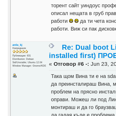
торент сайт уиндоус проф
описал нещата в груб пра
работи
да ти чета кон
работи. Виж си пак дисков
arda_kj
Re: Dual boot 
Напреднали
installed first) ПРО
Публикации: 631
Distribution: Debian
«
Отговор #6 -:
Jun 23, 20
Sid/Unstable; Ubuntu 12.04
Window Manager: Gnome/KDE
Така щом Вина ти е на sd
да преинсталираш Вина, м
проблем на прясно инстал
оправи. Можеш ли под Лин
монтираш и да го браузва
да гадая къде е проблема