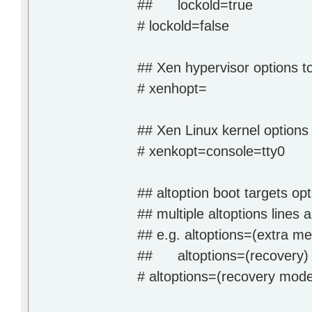
## lockold=true
# lockold=false
## Xen hypervisor options to
# xenhopt=
## Xen Linux kernel options 
# xenkopt=console=tty0
## altoption boot targets opt
## multiple altoptions lines 
## e.g. altoptions=(extra me
## altoptions=(recovery) 
# altoptions=(recovery mode