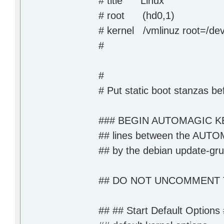
# title Linux
# root (hd0,1)
# kernel /vmlinuz root=/de
#
#
# Put static boot stanzas
### BEGIN AUTOMAGIC K
## lines between the AUTO
## by the debian update-grub
## DO NOT UNCOMMENT THE
## ## Start Default Options