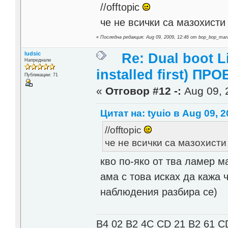
//offtopic
че не всички са мазохисти 
«
Последна редакция: Aug 09, 2009, 12:46 от bop_bop_mar
ludsic
Re: Dual boot 
Напреднали
installed first) ПРО
Публикации: 71
«
Отговор #12 -:
Aug 09, 
Цитат на: tyuio в Aug 09, 2
//offtopic
че не всички са мазохисти 
кво по-яко от тва ламер 
ама с това исках да кажа 
наблюдения разбира се)
B4 02 B2 4C CD 21 B2 61 C