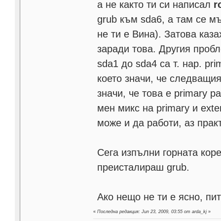
а не както ти си написал
r
grub към sda6, а там се м
не ти е Вина). Затова казах
заради това. Другия пробл
sda1 до sda4 са т. нар. pri
което значи, че следващия 
значи, че това е primary p
мен микс на primary и exte
може и да работи, аз прак
Сега изпълни горната кор
преисталираш grub.
Ако нещо не ти е ясно, пит
«
Последна редакция: Jun 23, 2009, 03:55 от arda_kj
»