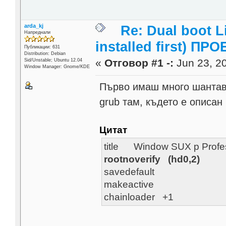
arda_kj
Re: Dual boot 
Напреднали
installed first) ПРО
Публикации: 631
Distribution: Debian
«
Отговор #1 -:
Jun 23, 20
Sid/Unstable; Ubuntu 12.04
Window Manager: Gnome/KDE
Първо имаш много шантав par
grub там, където е описан
Цитат
title Window SUX p Profe
rootnoverify (hd0,2)
savedefault
makeactive
chainloader +1