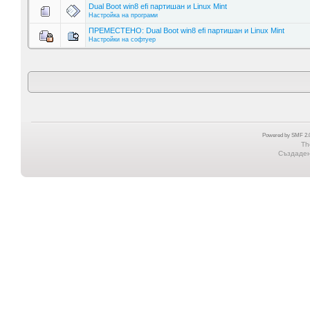
Dual Boot win8 efi партишан и Linux Mint
Настройка на програми
ПРЕМЕСТЕНО: Dual Boot win8 efi партишан и Linux Mint
Настройки на софтуер
Powered by SMF 2.0
Th
Създадена