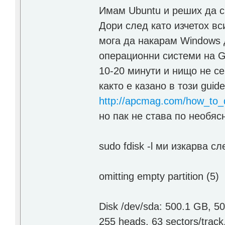
Имам Ubuntu и реших да с
Дори след като изчетох вс
мога да накарам Windows д
операционни системи на GR
10-20 минути и нищо не с
както е казано в този guide
http://apcmag.com/how_to_d
но пак не става по необяс
sudo fdisk -l ми изкарва с
omitting empty partition (5)
Disk /dev/sda: 500.1 GB, 
255 heads, 63 sectors/track