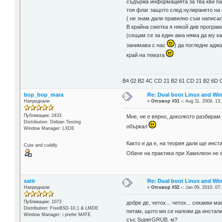
съдържа информацията за тва кви п
тоя флаг защото след нулирането на 
( не знам дали правилно съм написал
В крайна сметка я някой див програм
(сещам се за един ама няма да му ка
занимава с нас
) да погледне адж
край на темата
B4 02 B2 4C CD 21 B2 61 CD 21 B2 6D C
bop_bop_mara
Re: Dual boot Linux and Win
Напреднали
«
Отговор #31 -:
Aug 11, 2009, 13:
Публикации: 2433
Мне, не е вярно, доколкото разбирам
Distribution: Debian Testing
объркал
Window Manager: LXDE
Както и да е, на теория дали ще инст
Cute and cuddly
Обаче на практика при Хамелеон не е
satir
Re: Dual boot Linux and Win
Напреднали
«
Отговор #32 -:
Jan 09, 2010, 07:
Публикации: 1073
добре де, четох... четох... секакви 
Distribution: FreeBSD-10.1 & LMDE
питам, щото ми се наложи да инсталир
Window Manager: i prefer MATE
със SuperGRUB. м?