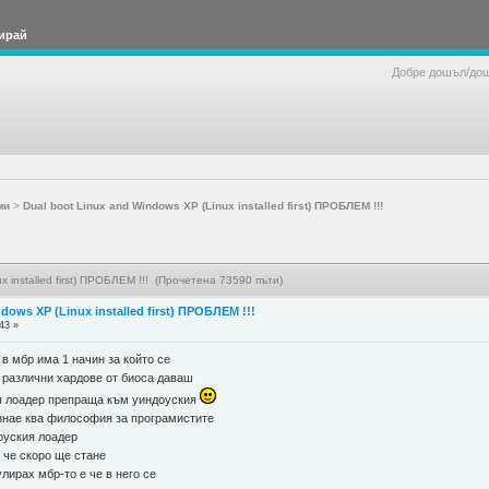
ирай
Добре дошъл/до
ми
>
Dual boot Linux and Windows XP (Linux installed first) ПРОБЛЕМ !!!
x installed first) ПРОБЛЕМ !!! (Прочетена 73590 пъти)
dows XP (Linux installed first) ПРОБЛЕМ !!!
43 »
 в мбр има 1 начин за който се
 различни хардове от биоса даваш
ия лоадер препраща към уиндоуския
 знае ква философия за програмистите
оуския лоадер
я че скоро ще стане
улирах мбр-то е че в него се