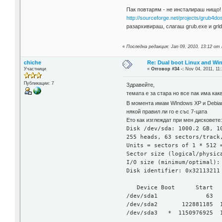
Пак повтарям - не инсталираш нищо! 
http://sourceforge.net/projects/grub4dos/
разархивираш, слагаш grub.exe и grld
«
Последна редакция: Jan 09, 2010, 13:12 от 
chiche
Re: Dual boot Linux and Win
Участници
«
Отговор #34 -:
Nov 04, 2011, 11:
Публикации: 7
Здравейте,
темата е за стара но все пак има как
В момента имам WIndows XP и Debian
някой правил ли го е със 7-цата
Ето как изглеждат при мен дисковете
Disk /dev/sda: 1000.2 GB, 1
255 heads, 63 sectors/track
Units = sectors of 1 * 512 
Sector size (logical/physic
I/O size (minimum/optimal):
Disk identifier: 0x32113211
Device Boot Star
/dev/sda1 63 12288
/dev/sda2 122881185 11
/dev/sda3 * 1150976925 