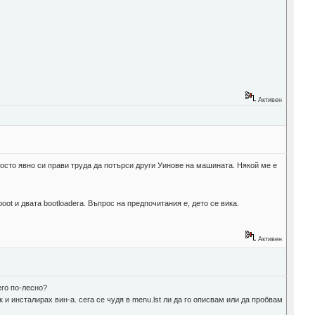
Активен
просто явно си прави труда да потърси други Уинове на машината. Някой ме е
ot и двата bootloadera. Въпрос на предпочитания е, дето се вика.
Активен
его по-лесно?
 и инсталирах вин-а. сега се чудя в menu.lst ли да го описвам или да пробвам