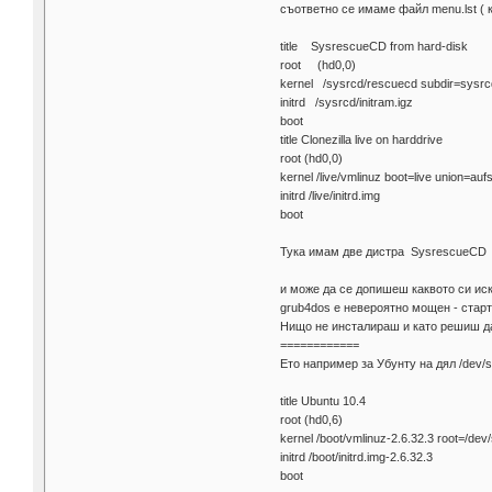
съответно се имаме файл menu.lst ( 
title SysrescueCD from hard-disk
root (hd0,0)
kernel /sysrcd/rescuecd subdir=sysr
initrd /sysrcd/initram.igz
boot
title Clonezilla live on harddrive
root (hd0,0)
kernel /live/vmlinuz boot=live union=a
initrd /live/initrd.img
boot
Тука имам две дистра SysrescueCD и C
и може да се допишеш каквото си иск
grub4dos е невероятно мощен - старт
Нищо не инсталираш и като решиш да
============
Ето например за Убунту на дял /dev/
title Ubuntu 10.4
root (hd0,6)
kernel /boot/vmlinuz-2.6.32.3 root=/dev
initrd /boot/initrd.img-2.6.32.3
boot