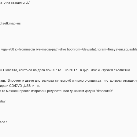
като на стария grub)
cd setkmap=us
ufs vga=788 ip=frommedia live-media-path=/live bootfrom=/dev/sda1 toram=filesystem.squashf
lonezilla, които са на дяла при ХР-то – на NTFS в дир. /live и /sysrcd съответно.
аш. Впрочем и двете дистра имат супергруб и и много опции да ти стартират откъде л
ира и CD/DVD ,USB и т.н.
 го махнеш просто изтриваш редовете, или да кажем дадеш "timeout=0"
sda7
/sda7