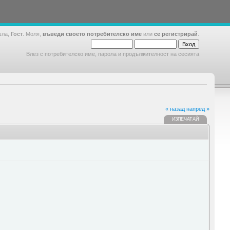
шла,
Гост
. Моля,
въведи своето потребителско име
или
се регистрирай
.
Влез с потребителско име, парола и продължителност на сесията
« назад
напред »
ИЗПЕЧАТАЙ