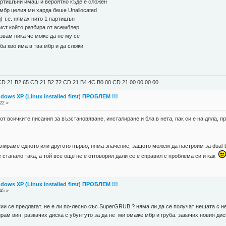
артишъни имаш и вероятно къде е сложен
мбр целия ми харда беше Unallocated
) т.е. нямах нито 1 партишън
ист който разбира от асемблер
звам ника че може да не му се
аба кво има в тва мбр и да сложи
D 21 B2 65 CD 21 B2 72 CD 21 B4 4C B0 00 CD 21 00 00 00 00
dows XP (Linux installed first) ПРОБЛЕМ !!!
22 »
 от всичките писания за възстановяване, инсталиране и бла в нета, пак си е на дяла, 
алираме едното или другото първо, няма значение, защото можем да настроим за dual-bo
 станало така, а той все още не е отговорил дали се е справил с проблема си и как
dows XP (Linux installed first) ПРОБЛЕМ !!!
45 »
магии се предлагат. не е ли по-лесно със SuperGRUB ? няма ли да се получат нещата с н
ам вин. разкачих диска с убунтуто за да не ми омаже мбр и груба. закачих новия диск