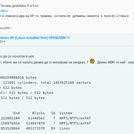
Теглиш grub4dos-0.4.4 от
files/
r в главната дир на ХР-то, правиш си menu.lst добавяш линията в boot.ini и това е.
ivo1204
»
dows XP (Linux installed first) ПРОБЛЕМ !!!
22 »
во да се почопли в нея.
, обаче ми се налага джама да го мигрирам на уиндоус 7
. Демек MBR то най - вер
:
000204886016 bytes
, 121601 cylinders, total 1953525168 sectors
= 512 bytes
al): 512 bytes / 512 bytes
 512 bytes / 512 bytes
t End Blocks Id System
1184 61440561 7 HPFS/NTFS/exFAT
50976924 514047870 7 HPFS/NTFS/exFAT
1953520064 401271570 83 Linux