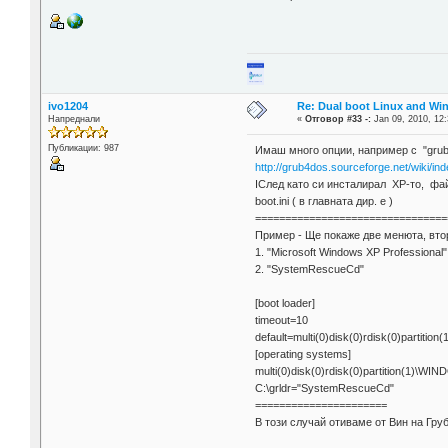
ivo1204
Re: Dual boot Linux and Win
Напреднали
«
Отговор #33 -:
Jan 09, 2010, 12:
Публикации: 987
Имаш много опции, например с "gru
http://grub4dos.sourceforge.net/wiki/i
IСлед като си инсталирал ХР-то, фа
boot.ini ( в главната дир. е )
================================
Пример - Ще покаже две менюта, вто
1. "Microsoft Windows XP Professional"
2. "SystemRescueCd"
[boot loader]
timeout=10
default=multi(0)disk(0)rdisk(0)partiti
[operating systems]
multi(0)disk(0)rdisk(0)partition(1)\WI
C:\grldr="SystemRescueCd"
======================
В този случай отиваме от Вин на Гру