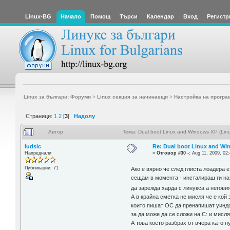
Linux-BG
Начало
Помощ
Търси
Календар
Вход
Регистр
Linux за българи: Форуми
>
Linux секция за начинаещи
>
Настройка на програ
Страници:
1
2
[
3
]
Надолу
Автор
Тема: Dual boot Linux and Windows XP (Linu
ludsic
Re: Dual boot Linux and Win
Напреднали
«
Отговор #30 -:
Aug 11, 2009, 02:
Публикации: 71
Ако е вярно че след глиста лоадера е
сещам в момента - инсталираш ги на
да зарежда харда с линукса а негов
А в крайна сметка не мисля че е кой
които пишат ОС да пренапишат уинд
за да може да се сложи на С: и мисл
А това което разбрах от вчера като н