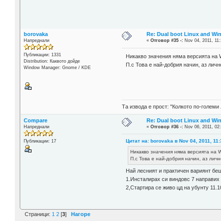
borovaka
Re: Dual boot Linux and Win
Напреднали
«
Отговор #35 -:
Nov 04, 2011, 11:
Публикации: 1331
Никакво значения няма версията на 
Distribution: Каквото дойде
П.с Това е най-добрия начин, аз личн
Window Manager: Gnome / KDE
Та извода е прост: "Колкото по-големи 
Compare
Re: Dual boot Linux and Win
Напреднали
«
Отговор #36 -:
Nov 06, 2011, 02
Цитат на: borovaka в Nov 04, 2011, 11
Публикации: 17
Никакво значения няма версията на 
П.с Това е най-добрия начин, аз личн
Най лесният и практичен вариянт беш
1.Инсталирах си виндовс 7 направих 
2,Стартира се живо цд на убунту 11.
Страници:
1
2
[
3
]
Нагоре