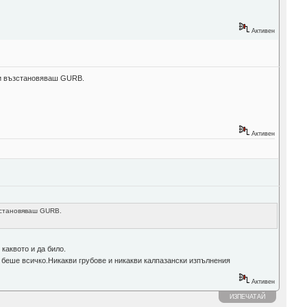
Активен
а и възстановяваш GURB.
Активен
ъзстановяваш GURB.
каквото и да било.
а беше всичко.Никакви грубове и никакви калпазански изпълнения
Активен
ИЗПЕЧАТАЙ