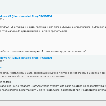
dows XP (Linux installed first) ПРОБЛЕМ !!!
30 »
Windows. Инсталираш 7-цата, зареждаш жив диск с Линукс, с chroot влизаш в Дебиан
о тези магии с dd дето ги мислиш не ти ги препоръчвам ...
ла*ната - толкова по-малка щетата! ... моралната де, не материалната"
dows XP (Linux installed first) ПРОБЛЕМ !!!
:58 »
:30
Windows. Инсталираш 7-цата, зареждаш жив диск с Линукс, с chroot влизаш в Дебиана и в
о тези магии с dd дето ги мислиш не ти ги препоръчвам ...
е за мен.
хардиска на 2 с гепардет .Задължително вторият дял само се стрие не се форматира и 
10 после влизаш в настройките и си го инсталираш в изтритият дял .Рестартираш и тов