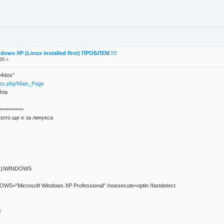
dows XP (Linux installed first) ПРОБЛЕМ !!!
30 »
b4dos"
ndex.php/Main_Page
йла
========
рото ще е за линукса
on(1)\WINDOWS
NDOWS="Microsoft Windows XP Professional" /noexecute=optin /fastdetect
б