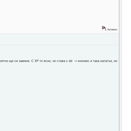
Активен
оятно ще си замине. С XP то ясно, че става с dd -> кнопикс и така нататък, но