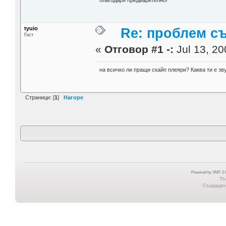
благодаря предварително!
tyuio
Re: проблем съ
Гост
«
Отговор #1 -:
Jul 13, 20
на всичко ли пращи скайп плеяри? Каква ти е зв
Страници: [
1
]
Нагоре
Powered by SMF 2.0
Th
Създадена