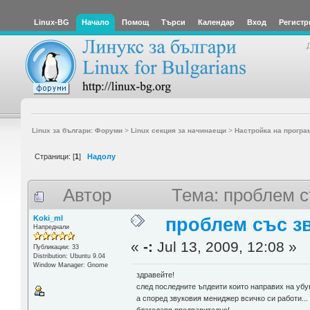
Linux-BG
Начало
Помощ
Търси
Календар
Вход
Регистр
Linux за българи: Форуми
>
Linux секция за начинаещи
>
Настройка на програ
Страници: [
1
]
Надолу
Автор
Тема: проблем с
Koki_ml
проблем със з
Напреднали
«
-:
Jul 13, 2009, 12:08 »
Публикации: 33
Distribution: Ubuntu 9.04
Window Manager: Gnome
здравейте!
след последните ъпдеити които направих на убун
а според звуковия мениджер всичко си работи...