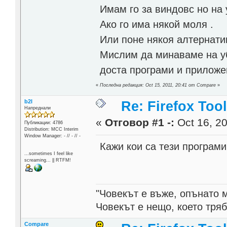
Имам го за виндовс но на 
Ако го има някой моля .
Или поне някоя алтернати
Мислим да минаваме на уб
доста програми и приложе
«
Последна редакция: Oct 15, 2011, 20:41 от Compare
»
b2l
Re: Firefox Too
Напреднали
«
Отговор #1 -:
Oct 16, 20
Публикации: 4786
Distribution: MCC Interim
Window Manager: - // - // -
Кажи кои са тези програми
...sometimes I feel like
screaming... || RTFM!
"Човекът е въже, опънато 
Човекът е нещо, което тря
Compare