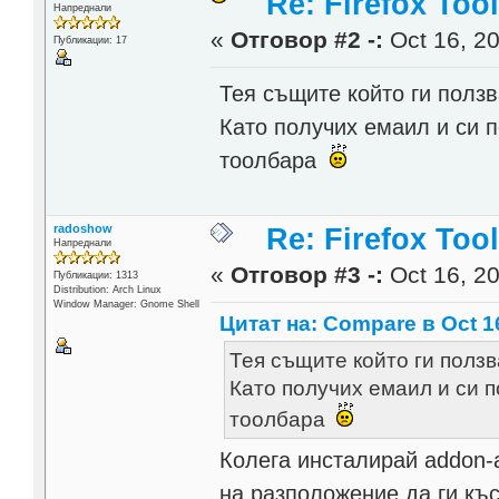
Re: Firefox Too
Напреднали
«
Отговор #2 -:
Oct 16, 20
Публикации: 17
Тея същите който ги полз
Като получих емаил и си 
тоолбара
radoshow
Re: Firefox Too
Напреднали
«
Отговор #3 -:
Oct 16, 20
Публикации: 1313
Distribution: Arch Linux
Window Manager: Gnome Shell
Цитат на: Compare в Oct 16
Тея същите който ги ползв
Като получих емаил и си 
тоолбара
Колега инсталирай addon-
на разположение да ги къс