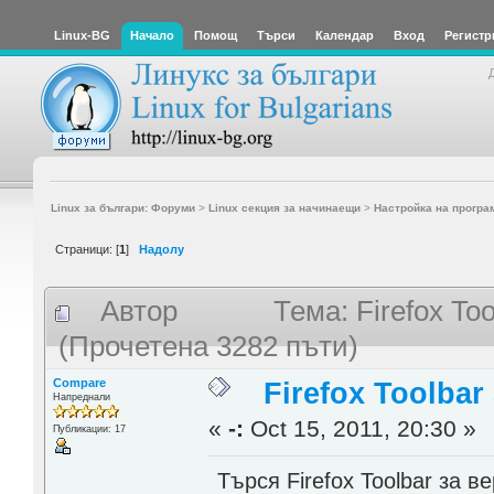
Linux-BG
Начало
Помощ
Търси
Календар
Вход
Регистр
Linux за българи: Форуми
>
Linux секция за начинаещи
>
Настройка на програ
Страници: [
1
]
Надолу
Автор
Тема: Firefox To
(Прочетена 3282 пъти)
Compare
Firefox Toolbar
Напреднали
«
-:
Oct 15, 2011, 20:30 »
Публикации: 17
Търся Firefox Toolbar за ве