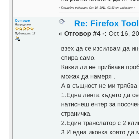
«
Последна редакция: Oct 16, 2011, 02:53 от radoshow
»
Compare
Re: Firefox Too
Напреднали
«
Отговор #4 -:
Oct 16, 20
Публикации: 17
взех да се изсилвам да ин
спира само.
Какви ли не прибваки проб
можах да намеря .
А в същност не ми трябва 
1.Една лента където да се
натиснеш ентер за посочен
страничка.
2.Един транслатор с 2 кли
3.И една иконка която да 