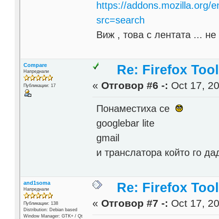
https://addons.mozilla.org/e
src=search
Виж , това с лентата ... н
Compare
Re: Firefox Too
Напреднали
«
Отговор #6 -:
Oct 17, 20
Публикации: 17
Понаместиха се
googlebar lite
gmail
и транслатора който го д
and1soma
Re: Firefox Too
Напреднали
«
Отговор #7 -:
Oct 17, 20
Публикации: 138
Distribution: Debian based
Window Manager: GTK+ / Qt