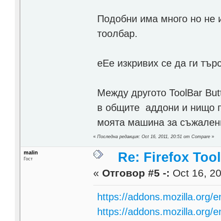
Подобни има много но не и
тоолбар.
еЕе изкривих се да ги тъ
Между другото ToolBar Bu
в общите аддони и нищо п
моята машина за съжален
«
Последна редакция: Oct 16, 2011, 20:51 от Compare
»
malin
Re: Firefox Too
Гост
«
Отговор #5 -:
Oct 16, 20
https://addons.mozilla.org/e
https://addons.mozilla.org/