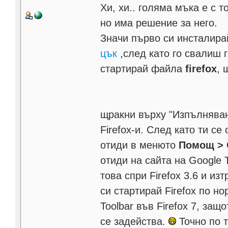
Хи, хи.. голяма мъка е с т
но има решение за него.
Значи първо си инсталир
цък
,след като го свалиш 
стартирай файла
firefox
, 
щракни върху "Изпълняван
Firefox-и. След като ти се
отиди в менюто
Помощ > 
отиди на сайта на Google T
това спри Firefox 3.6 и и
си стартирай Firefox по 
Toolbar във Firefox 7, за
се задейства.
Точно по т