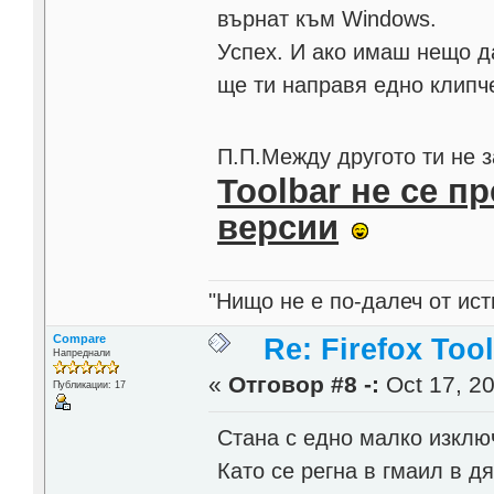
върнат към Windows.
Успех. И ако имаш нещо д
ще ти направя едно клипч
П.П.Между другото ти не з
Toolbar не се пр
версии
"Нищо не е по-далеч от ист
Compare
Re: Firefox Too
Напреднали
«
Отговор #8 -:
Oct 17, 20
Публикации: 17
Стана с едно малко изкл
Като се регна в гмаил в д