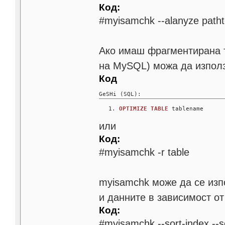
Код:
#myisamchk --alanyze path
Ако имаш фрагментирана т
на MySQL) можа да изпол
Код
GeSHi (SQL):
OPTIMIZE
TABLE
 tablename
или
Код:
#myisamchk -r table
myisamchk може да се изп
и данните в зависимост от
Код:
#myisamchk --sort-index --s