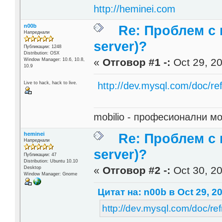
http://heminei.com
n00b
Re: Проблем с
Напреднали
server)?
Публикации: 1248
Distribution: OSX
«
Отговор #1 -:
Oct 29, 20
Window Manager: 10.6, 10.8,
10.9
http://dev.mysql.com/doc/re
Live to hack, hack to live.
mobilio - професионални 
heminei
Re: Проблем с
Напреднали
server)?
Публикации: 47
Distribution: Ubuntu 10.10
«
Отговор #2 -:
Oct 30, 20
Desktop
Window Manager: Gnome
Цитат на: n00b в Oct 29, 20
http://dev.mysql.com/doc/re