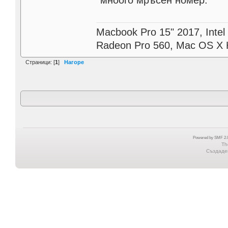
мноого мръсен номер.
Macbook Pro 15" 2017, Inte
Radeon Pro 560, Mac OS X H
Страници: [
1
]
Нагоре
Powered by SMF 2.0
Th
Създаден