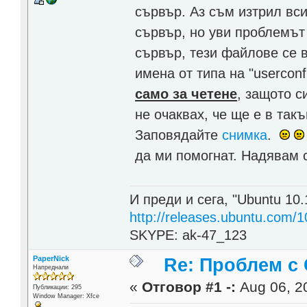
сървър. Аз съм изтрил вси
сървър, но уви проблемът 
сървър, тези файлове се 
имена от типа на "userconfi
само за четене
, защото с
не очаквах, че ще е в так
Заповядайте
снимка
.
да ми помогнат. Надявам с
И преди и сега, "Ubuntu 10.
http://releases.ubuntu.com/1
SKYPE: ak-47_123
PaperNick
Re: Проблем с 
Напреднали
«
Отговор #1 -:
Aug 06, 20
Публикации: 295
Window Manager: Xfce