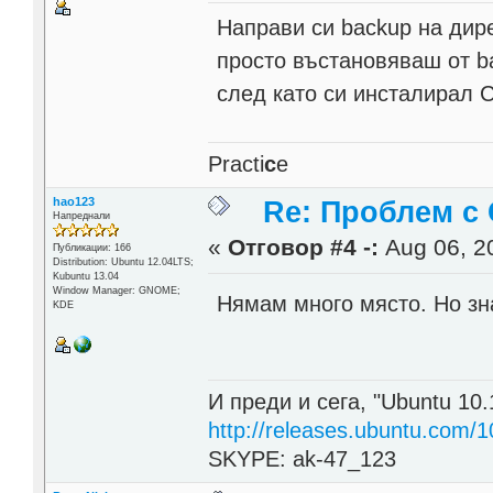
Направи си backup на дире
просто въстановяваш от ba
след като си инсталирал C
Practi
c
e
hao123
Re: Проблем с 
Напреднали
«
Отговор #4 -:
Aug 06, 20
Публикации: 166
Distribution: Ubuntu 12.04LTS;
Kubuntu 13.04
Window Manager: GNOME;
Нямам много място. Но зн
KDE
И преди и сега, "Ubuntu 10.
http://releases.ubuntu.com/1
SKYPE: ak-47_123