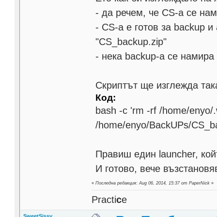
- да речем, че CS-a се нам
- CS-a е готов за backup 
"CS_backup.zip"
- нека backup-a се намира
Скриптът ще изглежда так
Код:
bash -c 'rm -rf /home/enyo/
/home/enyo/BackUPs/CS_back
Правиш един launcher, ко
И готово, вече възстанов
«
Последна редакция: Aug 06, 2014, 15:37 от PaperNick
»
Practi
c
e
SweetSissy