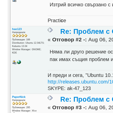
Изтрий всичко свързано с 
Practi
c
e
hao123
Re: Проблем с 
Напреднали
«
Отговор #2 -:
Aug 06, 20
Публикации: 166
Distribution: Ubuntu 12.04LTS;
Kubuntu 13.04
Window Manager: GNOME;
Няма ли друго решение о
KDE
пак имах същия проблем и
И преди и сега, "Ubuntu 10.
http://releases.ubuntu.com/1
SKYPE: ak-47_123
PaperNick
Re: Проблем с 
Напреднали
«
Отговор #3 -:
Aug 06, 20
Публикации: 295
Window Manager: Xfce