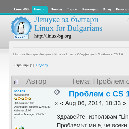
Linux-BG
Начало
Помощ
Търси
Календар
Вход
Регистр
Linux за българи: Форуми
>
Игри за Linux
>
Общ форум
>
Проблем с CS 1.6
Страници: [
1
]
Надолу
Автор
Тема: Проблем с
hao123
Проблем с CS 1
Напреднали
«
-:
Aug 06, 2014, 10:33 »
Публикации: 166
Distribution: Ubuntu 12.04LTS;
Kubuntu 13.04
Window Manager: GNOME;
Здравейте, използвам "Li
KDE
Проблемът ми е, че всеки 