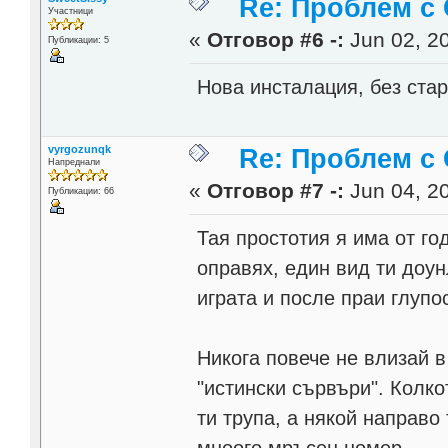
Re: Проблем с 
Участници
«
Отговор #6 -:
Jun 02, 20
Публикации: 5
Нова инсталация, без ста
vyrgozunqk
Re: Проблем с 
Напреднали
«
Отговор #7 -:
Jun 04, 20
Публикации: 66
Тая простотия я има от го
оправях, един вид ти доу
играта и после праи глупо
Никога повече не влизай 
"истински сървъри". Колк
ти трупа, а някой направо 