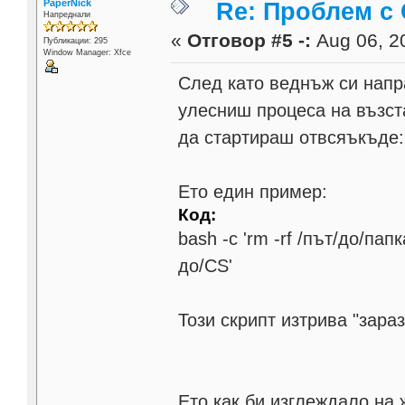
PaperNick
Re: Проблем с 
Напреднали
«
Отговор #5 -:
Aug 06, 20
Публикации: 295
Window Manager: Xfce
След като веднъж си напра
улесниш процеса на възст
да стартираш отвсяъкъде:
Ето един пример:
Код:
bash -c 'rm -rf /път/до/пап
до/CS'
Този скрипт изтрива "зара
Ето как би изглеждало на 