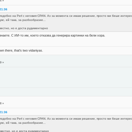
4 »
21:36
 подобно на Perl с неговия CPAN. Аз за момента си имам решение, просто ми беше интере
укс, ей така, за разбообразие...
звестно, но е доста рудиментарно
наете. С ИИ-то им, което отказва да генерира картинки на бели хора.
n there, that's two vidaniyas.
9 »
8 »
21:36
 подобно на Perl с неговия CPAN. Аз за момента си имам решение, просто ми беше интере
укс, ей така, за разбообразие...
звестно, но е доста рудиментарно