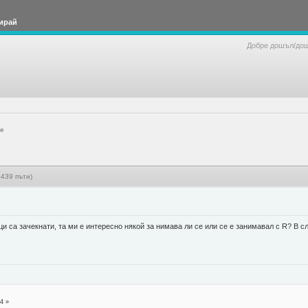
ирай
Добре дошъл/до
е
439 пъти)
и са зачекнати, та ми е интересно някой за нимава ли се или се е занимавал с R? В сл
4 »