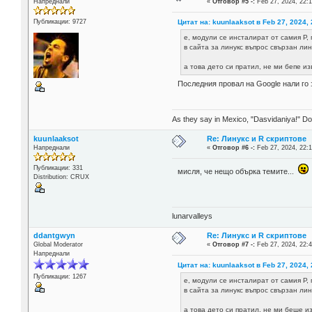
Напреднали
«
Отговор #5 -:
Feb 27, 2024, 22:1
Цитат на: kuunlaaksot в Feb 27, 2024, 
Публикации: 9727
е, модули се инсталират от самия Р,
в сайта за линукс въпрос свързан лин
а това дето си пратил, не ми бепе и
Последния провал на Google нали го з
As they say in Mexico, "Dasvidaniya!" Dow
kuunlaaksot
Re: Линукс и R скриптове
Напреднали
«
Отговор #6 -:
Feb 27, 2024, 22:1
Публикации: 331
мисля, че нещо обърка темите...
Distribution: CRUX
lunarvalleys
ddantgwyn
Re: Линукс и R скриптове
Global Moderator
«
Отговор #7 -:
Feb 27, 2024, 22:4
Напреднали
Цитат на: kuunlaaksot в Feb 27, 2024, 
Публикации: 1267
е, модули се инсталират от самия Р,
в сайта за линукс въпрос свързан лин
а това дето си пратил, не ми беше и