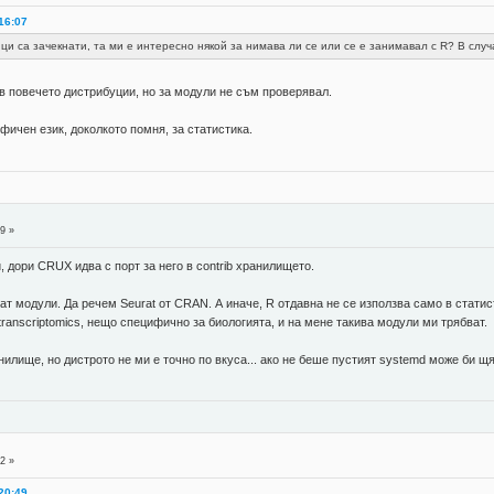
16:07
ци са зачекнати, та ми е интересно някой за нимава ли се или се е занимавал с R? В случа
 в повечето дистрибуции, но за модули не съм проверявал.
фичен език, доколкото помня, за статистика.
9 »
, дори CRUX идва с порт за него в contrib хранилището.
мат модули. Да речем Seurat от CRAN. А иначе, R отдавна не се използва само в статис
tial transcriptomics, нещо специфично за биологията, и на мене такива модули ми трябват.
анилище, но дистрото не ми е точно по вкуса... ако не беше пустият systemd може би щ
2 »
20:49