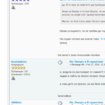
Публикации: 1267
да, R го има за повечето дистрибуци
Знам за Debian и оттам Ubuntu, че и
анализ на single cell / spatial trans
Мисля, че Arch Linux имат богато хра
Имам усещането, че не трябва да тър
На първо четене ми излезе това -
R f
(imho).
the lamer's team honourable member
kuunlaaksot
Re: Линукс и R скриптове
Напреднали
«
Отговор #4 -:
Feb 27, 2024, 21:3
Публикации: 331
е, модули се инсталират от самия Р,
Distribution: CRUX
задам в сайта за линукс въпрос свърз
а това дето си пратил, не ми бепе из
lunarvalleys
4096bits
Re: Линукс и R скриптове