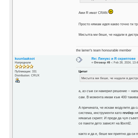
Ами R имат CRAN
Просто нямам идея какво точно ти тр
Мисълта ми беше, че надали в дистри
the lamer's team honourable member
kuunlaaksot
Re: Линукс и R скриптове
Напреднали
«
Отговор #8 -:
Feb 28, 2024, 13:4
Цитат
Публикации: 331
Distribution: CRUX
Мисълта ми беше, че надали в дистр
а, аз съм си намерил решение -- нап
сам. В момента имам към 400 такива 
А причината, че искам модулите да с
система, инструменти като
revdep
ня
някакъв скрипт. И преди да чуя съвет
се пакети дето зависят на libxml2.
както и да е, беше ми приятно да си