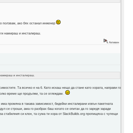
го ползвам, ако бях останал инженер
и ги намираш и инсталираш.
Активен
и намираш и инсталираш.
имостите. Та всичко е на 6. Като искаш нещо да стане като хората, направи го
 колко време ще продължи, та се оглеждам.
ко има промяна в такава зависимост, бидейки инсталирани извън пакетната
дул се строши, ама го разбрах баш когато се опитах да го заредя заради
за стабилния си клон, та сума ти хора от SlackBuilds.org пропищяха с чупещи