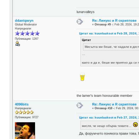
lunarvalleys
ddantgwyn
Re: Линукс и R скриптове
Global Moderator
«
Отговор #9 -:
Feb 28, 2024, 19:2
Напреднали
Цитат на: kuunlaaksot в Feb 28, 2024, 
Публикации: 1267
Цитат
Мисълта ми беше, че надали в дист
…
както и да е, беше ми приятно да си
the lamer's team honourable member
4096bits
Re: Линукс и R скриптове
Напреднали
«
Отговор #10 -:
Feb 29, 2024, 00
Цитат на: kuunlaaksot в Feb 27, 2024, 
Публикации: 9727
мисля, че нещо обърка темите...
Да, форумчето понякога прави това. 