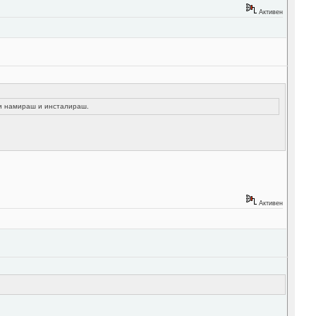
Активен
ги намираш и инсталираш.
Активен