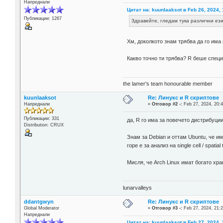
Напреднали
Цитат на: kuunlaaksot в Feb 26, 2024, 
Публикации: 1267
Здравейте, гледам тука различни ези
Хм, доколкото знам трябва да го има
Какво точно ти трябва? R беше специ
the lamer's team honourable member
kuunlaaksot
Re: Линукс и R скриптове
Напреднали
«
Отговор #2 -:
Feb 27, 2024, 20:4
Публикации: 331
да, R го има за повечето дистрибуции
Distribution: CRUX
Знам за Debian и оттам Ubuntu, че и
горе е за анализ на single cell / spa
Мисля, че Arch Linux имат богато хр
lunarvalleys
ddantgwyn
Re: Линукс и R скриптове
Global Moderator
«
Отговор #3 -:
Feb 27, 2024, 21:2
Напреднали
Цитат на: kuunlaaksot в Feb 27, 2024, 