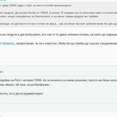
и, дори CRUX идва с порт за него в contrib хранилището.
мат модули. Да речем Seurat от CRAN. А иначе, R отдавна не се използва само в статистика
criptomics, нещо специфично за биологията, и на мене такива модули ми трябват.
нилище, но дистрото не ми е точно по вкуса... ако не беше пустият systemd може би щях да
сиш модули в дистрибуциите, все пак те ти дават някаква основа, на която да надграж
or Biologists
, предполагам, че ти е известно. Може би ще трябва да търсиш специализир
6 »
 подобно на Perl с неговия CPAN. Аз за момента си имам решение, просто ми беше инте
ан линукс, ей така, за разбообразие...
вестно, но е доста рудиментарно