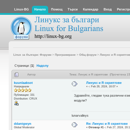
Linux-BG
Начало
Помощ
Търси
Календар
Вход
Регистр
Linux за българи: Форуми
>
Програмиране
>
Общ форум
>
Линукс и R скриптов
Страници: [
1
]
Надолу
Автор
Тема: Линукс и R скриптове (Прочетена 15
kuunlaaksot
Линукс и R скриптове
Напреднали
«
-:
Feb 26, 2024, 16:07 »
Публикации: 331
Здравейте, гледам тука различни езиц
Distribution: CRUX
модули?
lunarvalleys
ddantgwyn
Re: Линукс и R скриптове
Global Moderator
«
Отговор #1 -:
Feb 27, 2024, 20:1