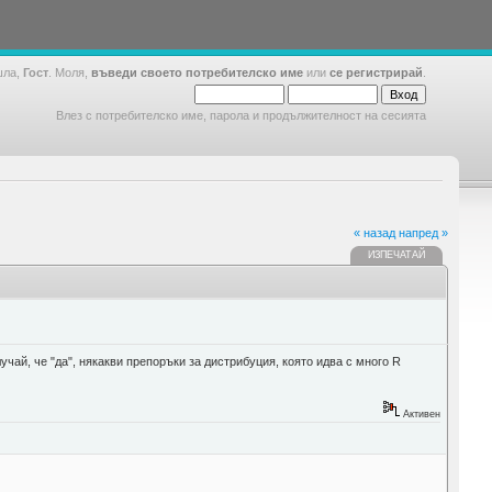
шла,
Гост
. Моля,
въведи своето потребителско име
или
се регистрирай
.
Влез с потребителско име, парола и продължителност на сесията
« назад
напред »
ИЗПЕЧАТАЙ
учай, че "да", някакви препоръки за дистрибуция, която идва с много R
Активен