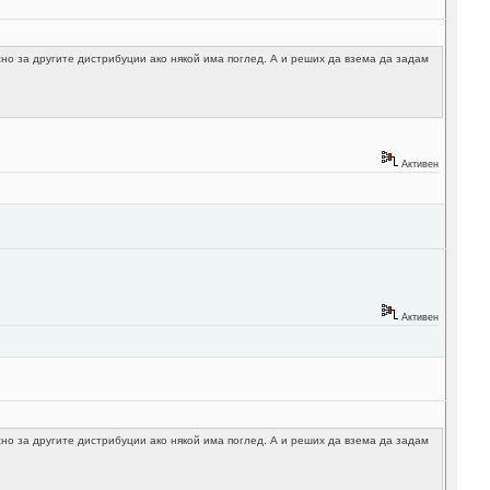
сно за другите дистрибуции ако някой има поглед. А и реших да взема да задам
Активен
Активен
сно за другите дистрибуции ако някой има поглед. А и реших да взема да задам