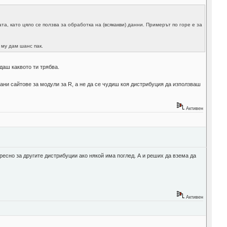
та, като цяло се ползва за обработка на (всякакви) данни. Примерът по горе е за
 му дам шанс пак.
даш каквото ти трябва.
ани сайтове за модули за R, а не да се чудиш коя дистрибуция да използваш
Активен
ресно за другите дистрибуции ако някой има поглед. А и реших да взема да
Активен