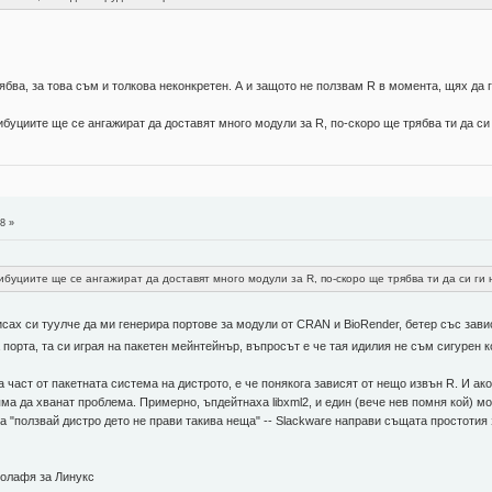
ябва, за това съм и толкова неконкретен. А и защото не ползвам R в момента, щях да 
буциите ще се ангажират да доставят много модули за R, по-скоро ще трябва ти да с
8 »
ибуциите ще се ангажират да доставят много модули за R, по-скоро ще трябва ти да си г
исах си туулче да ми генерира портове за модули от CRAN и BioRender, бетер със завис
порта, та си играя на пакетен мейнтейнър, въпросът е че тая идилия не съм сигурен
а част от пакетната система на дистрото, е че понякога зависят от нещо извън R. И а
ма да хванат проблема. Примерно, ъпдейтнаха libxml2, и един (вече нев помня кой) мо
а "ползвай дистро дето не прави такива неща" -- Slackware направи същата простотия 
 полафя за Линукс