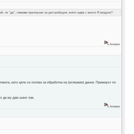
й, че "да", някакви препоръки за дистрибуция, която идва с много R модули?
Активен
тиката, като цяло се ползва за обработка на (всякакви) данни. Примерът по
ях да му дам шанс пак.
Активен