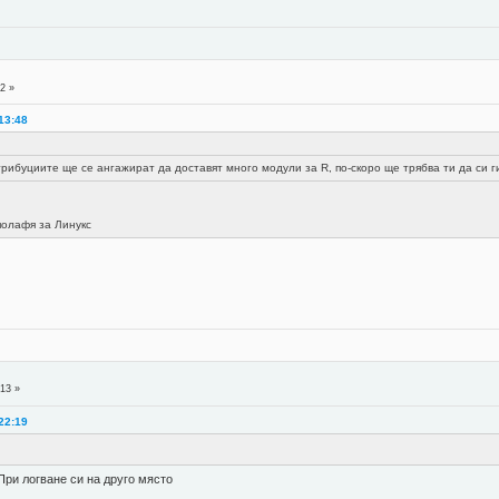
2 »
13:48
рибуциите ще се ангажират да доставят много модули за R, по-скоро ще трябва ти да си 
 полафя за Линукс
:13 »
22:19
При логване си на друго място