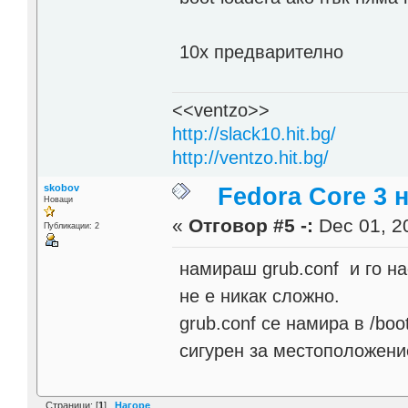
10х предварително
<<ventzo>>
http://slack10.hit.bg/
http://ventzo.hit.bg/
skobov
Fedora Core 3 
Новаци
«
Отговор #5 -:
Dec 01, 20
Публикации: 2
намираш grub.conf и го на
не е никак сложно.
grub.conf се намира в /boo
сигурен за местоположени
Страници: [
1
]
Нагоре