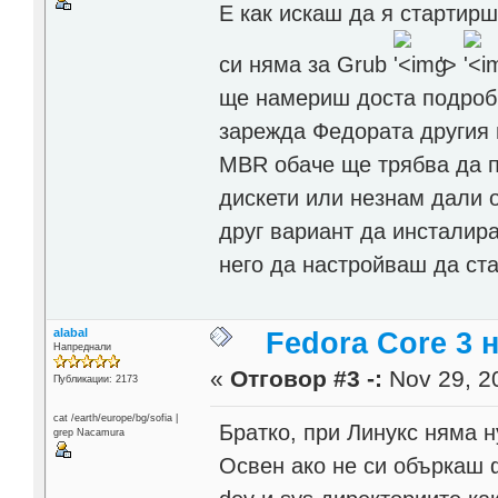
Е как искаш да я стартирш
си няма за Grub
'>
ще намериш доста подробн
зарежда Федората другия 
MBR обаче ще трябва да п
дискети или незнам дали 
друг вариант да инсталира
него да настройваш да ста
alabal
Fedora Core 3 
Напреднали
«
Отговор #3 -:
Nov 29, 20
Публикации: 2173
cat /earth/europe/bg/sofia |
Братко, при Линукс няма 
grep Nacamura
Освен ако не си объркаш ф