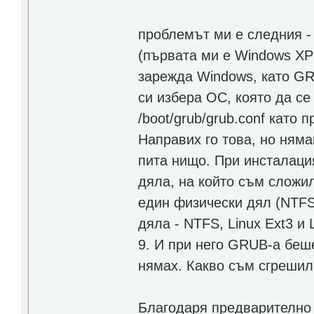
проблемът ми е следния -
(първата ми е Windows XP
зарежда Windows, като GR
си избера ОС, която да се 
/boot/grub/grub.conf като
Направих го това, но ням
пита нищо. При инсталация
дяла, на който съм сложил
един физически дял (NTFS
дяла - NTFS, Linux Ext3 и
9. И при него GRUB-а беше
нямах. Какво съм сгрешил
Благодаря предварително н