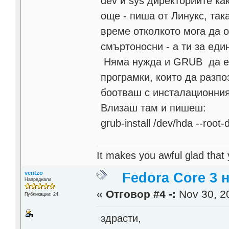
dev и sys директориите ка
още - пиша от Линукс, така
време отколкото мога да о
смъртоносни - а ти за еди
Няма нужда и GRUB да е 
програмки, които да разпо
боотваш с инсталационния
Влизаш там и пишеш:
grub-install /dev/hda --roo
It makes you awful glad that
ventzo
Fedora Core 3 
Напреднали
«
Отговор #4 -:
Nov 30, 20
Публикации: 24
здрасти,