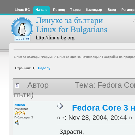
Linux-BG
Начало
Помощ
Търси
Календар
Вход
Регистр
Linux за българи: Форуми
>
Linux секция за начинаещи
>
Настройка на програ
Страници: [
1
]
Надолу
Автор
Тема: Fedora Co
пъти)
silicon
Fedora Core 3 
Участници
«
-:
Nov 28, 2004, 20:44 »
Публикации: 5
Здрасти,