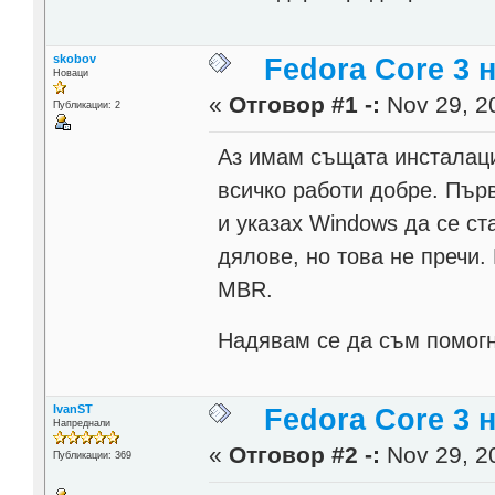
skobov
Fedora Core 3 
Новаци
«
Отговор #1 -:
Nov 29, 20
Публикации: 2
Аз имам същата инсталац
всичко работи добре. Пър
и указах Windows да се ст
дялове, но това не пречи
MBR.
Надявам се да съм помог
IvanST
Fedora Core 3 
Напреднали
«
Отговор #2 -:
Nov 29, 20
Публикации: 369