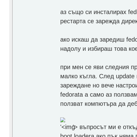
аз също си инсталирах fed
рестарта се зарежда дирек
ако искаш да заредиш fedo
надолу и избираш това ко
при мен се яви следния п
малко къгла. След update 
зареждане но вече настро
fedorata а само аз ползва
ползват компютъра да дебн
'>
въпросът ми е откъ
boot loadera ако пък няма