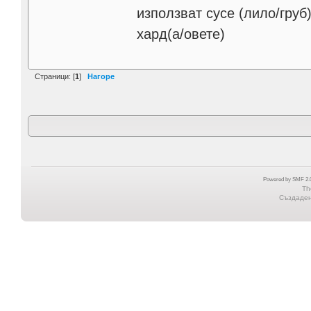
използват сусе (лило/груб)
хард(а/овете)
Страници: [
1
]
Нагоре
Powered by SMF 2.0
Th
Създадена