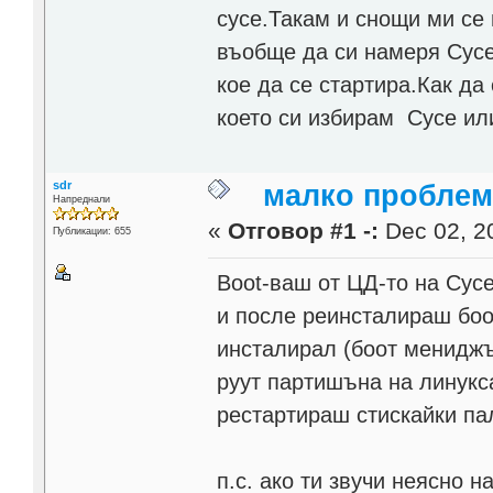
сусе.Такам и снощи ми се
въобще да си намеря Сусе
кое да се стартира.Как да
което си избирам Сусе ил
sdr
малко проблем
Напреднали
«
Отговор #1 -:
Dec 02, 20
Публикации: 655
Boot-ваш от ЦД-то на Сусе
и после реинсталираш боот
инсталирал (боот мениджъ
руут партишъна на линукс
рестартираш стискайки пал
п.с. ако ти звучи неясно 