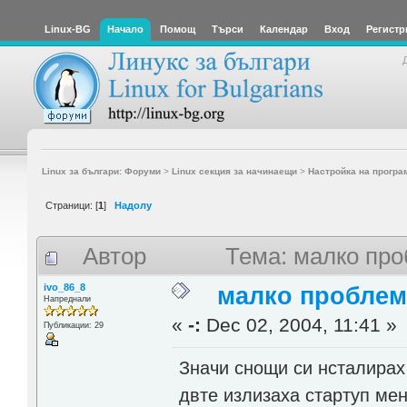
Linux-BG
Начало
Помощ
Търси
Календар
Вход
Регистр
Linux за българи: Форуми
>
Linux секция за начинаещи
>
Настройка на програ
Страници: [
1
]
Надолу
Автор
Тема: малко про
ivo_86_8
малко проблем
Напреднали
«
-:
Dec 02, 2004, 11:41 »
Публикации: 29
Значи снощи си нсталирах 
двте излизаха стартуп мен