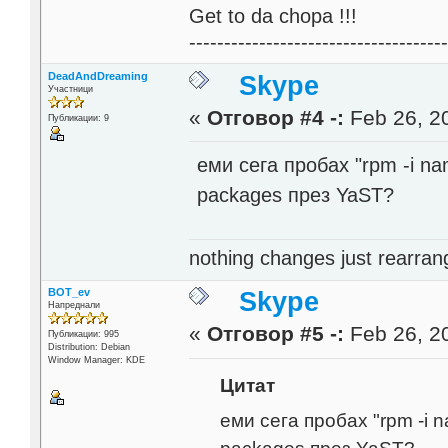
Get to da chopa !!!
------------------------------------
DeadAndDreaming
Skype
Участници
«
Отговор #4 -:
Feb 26, 20
Публикации: 9
еми сега пробах "rpm -i na
packages през YaST?
nothing changes just rearran
BOT_ev
Skype
Напреднали
«
Отговор #5 -:
Feb 26, 20
Публикации: 995
Distribution: Debian
Window Manager: KDE
Цитат
еми сега пробах "rpm -i 
packages през YaST?