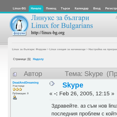
Linux-BG
Начало
Помощ
Търси
Календар
Вход
Регистр
Linux за българи: Форуми
>
Linux секция за начинаещи
>
Настройка на програ
Страници: [
1
]
Надолу
Автор
Тема: Skype (Пр
DeadAndDreaming
Skype
Участници
«
-:
Feb 26, 2005, 12:15 »
Публикации: 9
Здравейте. аз съм нов lin
последния проблем с койт