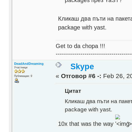
Кликаш два пъти на пакета
package with yast.
Get to da chopa !!!
------------------------------------
DeadAndDreaming
Skype
Участници
«
Отговор #6 -:
Feb 26, 20
Публикации: 9
Цитат
Кликаш два пъти на пакет
package with yast.
10x that was the way
'