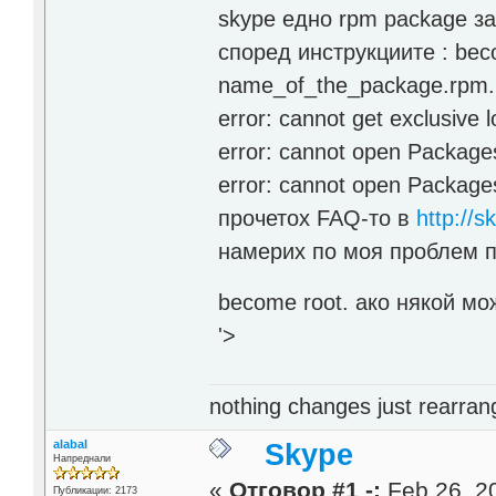
skype едно rpm package за
според инструкциите : beco
name_of_the_package.rpm.
error: cannot get exclusive 
error: cannot open Packages
error: cannot open Packages
прочетох FAQ-то в
http://
намерих по моя проблем п
become root. ако някой м
'>
nothing changes just rearran
alabal
Skype
Напреднали
«
Отговор #1 -:
Feb 26, 20
Публикации: 2173