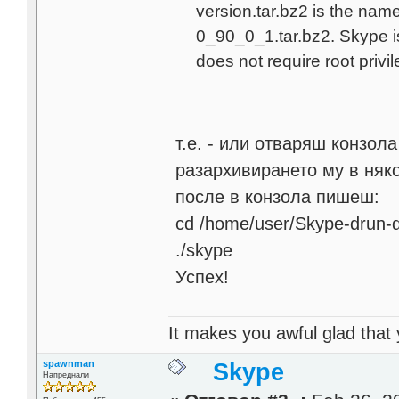
version.tar.bz2 is the nam
0_90_0_1.tar.bz2. Skype is
does not require root privi
т.е. - или отваряш конзол
разархивирането му в няко
после в конзола пишеш:
cd /home/user/Skype-drun-
./skype
Успех!
It makes you awful glad that
spawnman
Skype
Напреднали