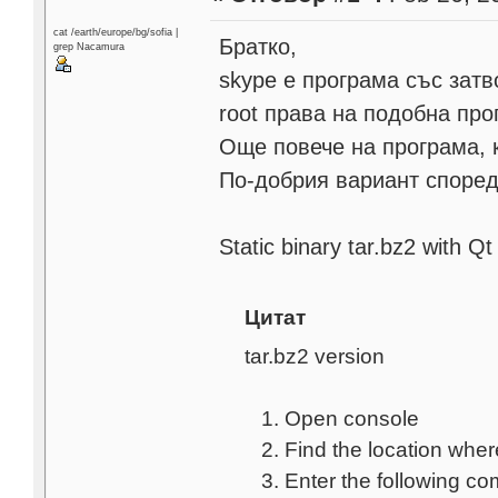
cat /earth/europe/bg/sofia |
Братко,
grep Nacamura
skype е програма със затв
root права на подобна про
Още повече на програма, к
По-добрия вариант според
Static binary tar.bz2 with Q
Цитат
tar.bz2 version
1. Open console
2. Find the location where
3. Enter the following com