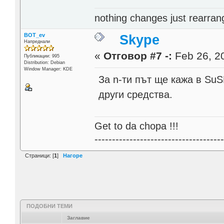
nothing changes just rearran
BOT_ev
Skype
Напреднали
«
Отговор #7 -:
Feb 26, 20
Публикации: 995
Distribution: Debian
Window Manager: KDE
За n-ти път ще кажа в SuS
други средства.
Get to da chopa !!!
------------------------------------
Страници: [
1
]
Нагоре
ПОДОБНИ ТЕМИ
Заглавие