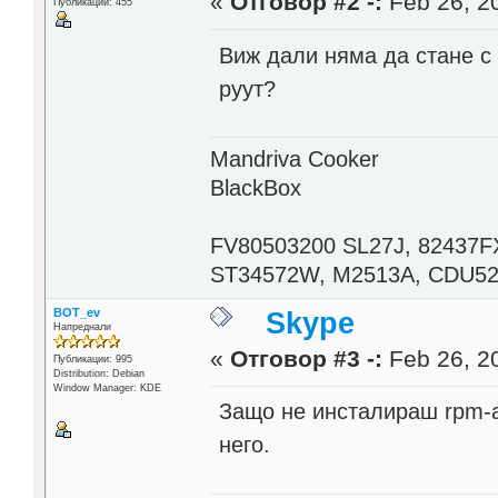
«
Отговор #2 -:
Feb 26, 20
Публикации: 455
Виж дали няма да стане с 
руут?
Mandriva Cooker
BlackBox
FV80503200 SL27J, 82437F
ST34572W, M2513A, CDU521
BOT_ev
Skype
Напреднали
«
Отговор #3 -:
Feb 26, 20
Публикации: 995
Distribution: Debian
Window Manager: KDE
Защо не инсталираш rpm-а
него.