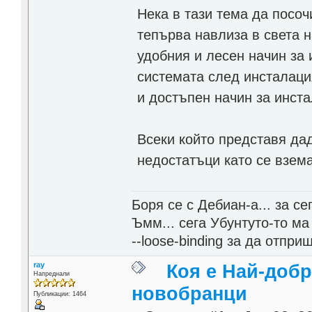
Нека в тази тема да посоч
тепърва навлиза в света н
удобния и лесен начин за
системата след инсталаци
и достъпен начин за инст
Всеки който представя да
недостатъци като се взем
Боря се с Дебиан-а... за се
Ъмм... сега Убунтуто-то ма
--loose-binding за да отпр
ray
Коя е Най-добр
Напреднали
новобранци
Публикации: 1464