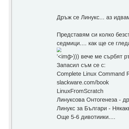
Дръж се Линукс... аз идв
Представям си колко безс
седмици.... как ще се гл
'>
))) вече ме сърбят р
Запасил съм се с:
Complete Linux Command R
slackware.com/book
LinuxFromScratch
Линуксова Онтогенеза - др
Линукс за Българи - Някак
Още 5-6 дивотиики....