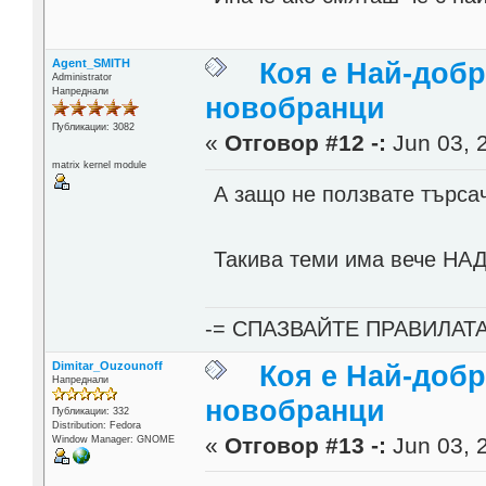
Agent_SMITH
Коя е Най-добр
Administrator
Напреднали
новобранци
Публикации: 3082
«
Отговор #12 -:
Jun 03, 
matrix kernel module
А защо не ползвате търса
Такива теми има вече НАД 
-= СПАЗВАЙТЕ ПРАВИЛАТ
Dimitar_Ouzounoff
Коя е Най-добр
Напреднали
новобранци
Публикации: 332
Distribution: Fedora
«
Отговор #13 -:
Jun 03, 
Window Manager: GNOME