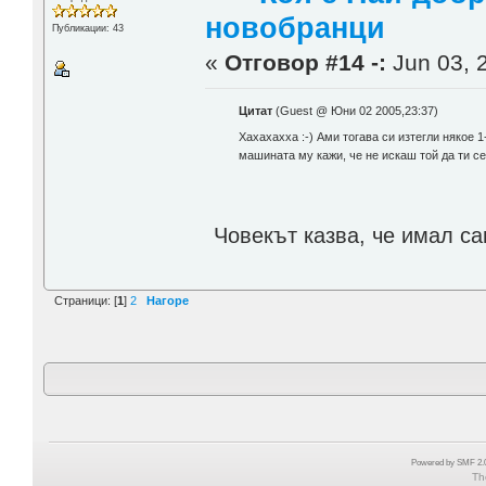
новобранци
Публикации: 43
«
Отговор #14 -:
Jun 03, 
Цитат
(Guest @ Юни 02 2005,23:37)
Хахахахха :-) Ами тогава си изтегли някое 
машината му кажи, че не искаш той да ти се
Човекът казва, че имал с
Страници: [
1
]
2
Нагоре
Powered by SMF 2.0
Th