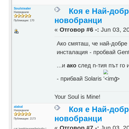
Soulstealer
Коя е Най-добр
Напреднали
новобранци
Публикации: 170
«
Отговор #6 -:
Jun 03, 20
Ако смяташ, че най-добре 
инсталация - пробвай Gen
...и
ако
след n-тия път го
- прибвай Solaris
'>
Your Soul is Mine!
alabal
Коя е Най-добр
Напреднали
новобранци
Публикации: 2173
«
Отговор #7 -:
Jun 03, 20
cat /earth/europe/bg/sofia |