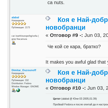
са nuts.
alabal
Коя е Най-добр
Напреднали
новобранци
Публикации: 2173
«
Отговор #9 -:
Jun 03, 20
cat /earth/europe/bg/sofia |
grep Nacamura
Че кой се кара, братко?
It makes you awful glad that
Dimitar_Ouzounoff
Коя е Най-добр
Напреднали
новобранци
Публикации: 332
Distribution: Fedora
«
Отговор #10 -:
Jun 03, 2
Window Manager: GNOME
Цитат
(alabal @ Юни 03 2005,01:39)
Пробвай Fedora и после опитай да я настрои