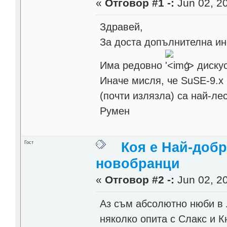
«
Отговор #1 -:
Jun 02, 20
Здравей,
За доста допълнителна инф
Има редовно
'>
дискус
Иначе мисля, че SuSE-9.x 
(почти излязла) са най-ле
Румен
Гост
Коя е Най-добр
новобранци
«
Отговор #2 -:
Jun 02, 20
Аз съм абсолютно нюби в Ли
няколко опита с Слакс и К