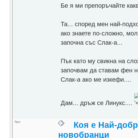
Бе я ми препоръчайте какв
Та... според мен най-подх
ако знаете по-сложно, мол
започна със Слак-а...
Пък като му свикна на сло
започвам да ставам фен на
Слак-а ако ме изкефи....
Дам... дръж се Линукс....
Гост
Коя е Най-добр
новобранци