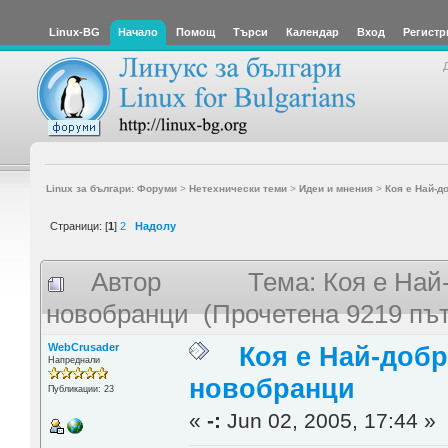
Linux-BG
Начало
Помощ
Търси
Календар
Вход
Регистр
Linux за българи: Форуми
>
Нетехнически теми
>
Идеи и мнения
>
Коя е Най-д
Страници: [
1
]
2
Надолу
Автор
Тема: Коя е Най
новобранци (Прочетена 9219 пъ
WebCrusader
Коя е Най-добр
Напреднали
новобранци
Публикации: 23
«
-:
Jun 02, 2005, 17:44 »