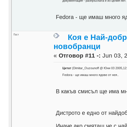
документация - разпръсната е из целия нет.
Fedora - ще имаш много яд
Гост
Коя е Най-добр
новобранци
«
Отговор #11 -:
Jun 03, 2
Цитат
(Dimitar_Ouzounoff @ Юни 03 2005,12
Fedora - ще имаш много ядове от нея..
В какъв смисъл ще има мн
Дистрото е едно от найдо
Иначе ако смяташ че с най