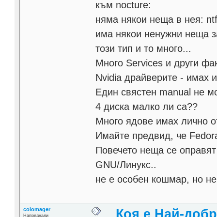
към nocture:
няма някои неща в нея: nt
има някои ненужни неща 
този тип и то много...
Много Services и други фа
Nvidia драйверите - имах 
Един свястен manual не мо
4 диска малко ли са??
Много ядове имах лично от
Имайте предвид, че Fedor
Повечето неща се оправят
GNU/Линукс..
не е особен кошмар, но не
colomager
Коя е Най-добр
Напреднали