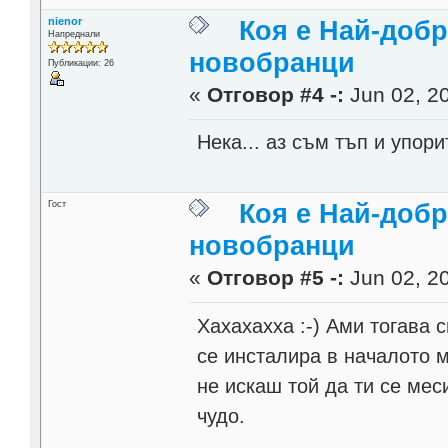
nienor
Коя е Най-добр
Напреднали
новобранци
Публикации: 26
«
Отговор #4 -:
Jun 02, 20
Нека... аз съм тъп и упорит
Гост
Коя е Най-добр
новобранци
«
Отговор #5 -:
Jun 02, 20
Хахахахха :-) Ами тогава с
се инсталира в началото 
не искаш той да ти се мес
чудо.