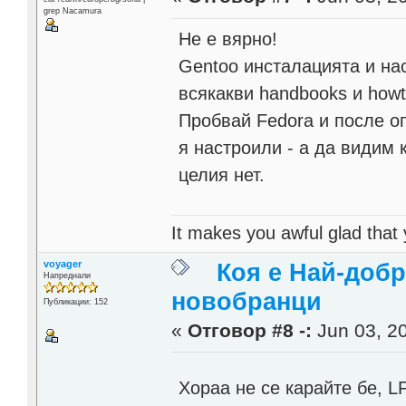
grep Nacamura
Не е вярно!
Gentoo инсталацията и нас
всякакви handbooks и how
Пробвай Fedora и после оп
я настроили - а да видим
целия нет.
It makes you awful glad that
voyager
Коя е Най-добр
Напреднали
новобранци
Публикации: 152
«
Отговор #8 -:
Jun 03, 20
Хораа не се карайте бе, L