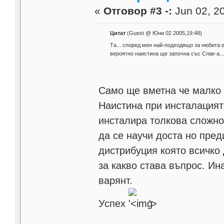
«
Отговор #3 -:
Jun 02, 20
Цитат
(Guest @ Юни 02 2005,19:48)
Та... според мен най-подходящо за нюбита е 
вероятно наистина ще започна със Слак-а...
Само ще вметна че малко
Наистина при инсталацият
инсталира толкова сложно
да се научи доста но пред
дистрибуция която всичко 
за какво става въпрос. Ин
варянт.
Успех
'>