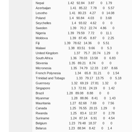
Nepal 1.42 92.84 3.87 0 1.79
Azerbaijan 1.41 85.22 7.78 0 5.57
Lesotho 1.41 80.23 4.27 0 14.08
Poland 1.4 90.84 4.03 0 3.68
Seychelles 1.4 93.02 4.62 0 0
Sweden 1.39 70.2 22.74 4.86 0
Nigeria 1.39 79.59 7.72 0 11.1
Moldova 1.39 87.45 8.87 0 2.25
Fiji 1.39 78.62 14.36 0 5.51
Malawi 1.38 83.51 9.66 0 5.3
United Kingdom 1.37 75.7 20.74 1.29 0
South Africa 1.36 78.03 13.58 0 6.83
Slovenia 1.35 89.21 8.74 0 0
Micronesia 1.35 74.79 12.33 2.87 8.66
French Polynesia 1.34 65.8 31.21 0 1.54
Trinidad and Tobago 1.33 79.17 13.75 0 5.18
Guernsey 1.32 69.19 27.81 1.32 0
Singapore 1.3 72.91 24.19 0 1.42
Brazil 1.28 89.08 8.88 0 0
Myanmar 1.28 88.86 8.41 0 1.43
Mauritania 1.27 82.68 7.69 0 7.56
Canada 1.25 76.55 20.15 1.29 0
Rwanda 1.25 83.4 12.37 0 2.78
Suriname 1.24 87.14 6.91 0 4.54
Belgium 1.23 79.48 18.37 0 0
Belarus 1.23 88.94 8.42 0 1.4