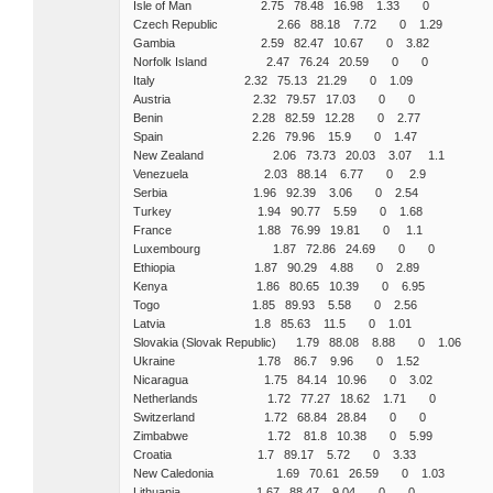
Isle of Man 2.75 78.48 16.98 1.33 0
Czech Republic 2.66 88.18 7.72 0 1.29
Gambia 2.59 82.47 10.67 0 3.82
Norfolk Island 2.47 76.24 20.59 0 0
Italy 2.32 75.13 21.29 0 1.09
Austria 2.32 79.57 17.03 0 0
Benin 2.28 82.59 12.28 0 2.77
Spain 2.26 79.96 15.9 0 1.47
New Zealand 2.06 73.73 20.03 3.07 1.1
Venezuela 2.03 88.14 6.77 0 2.9
Serbia 1.96 92.39 3.06 0 2.54
Turkey 1.94 90.77 5.59 0 1.68
France 1.88 76.99 19.81 0 1.1
Luxembourg 1.87 72.86 24.69 0 0
Ethiopia 1.87 90.29 4.88 0 2.89
Kenya 1.86 80.65 10.39 0 6.95
Togo 1.85 89.93 5.58 0 2.56
Latvia 1.8 85.63 11.5 0 1.01
Slovakia (Slovak Republic) 1.79 88.08 8.88 0 1.06
Ukraine 1.78 86.7 9.96 0 1.52
Nicaragua 1.75 84.14 10.96 0 3.02
Netherlands 1.72 77.27 18.62 1.71 0
Switzerland 1.72 68.84 28.84 0 0
Zimbabwe 1.72 81.8 10.38 0 5.99
Croatia 1.7 89.17 5.72 0 3.33
New Caledonia 1.69 70.61 26.59 0 1.03
Lithuania 1.67 88.47 9.04 0 0