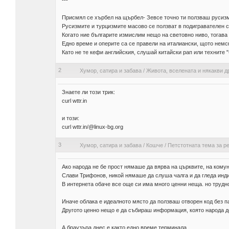
---
Присмял се хърбел на щърбел- Зевсе точно ти ползваш русизми
Русизмите и турцизмите масово се ползват в подигравателен 
Когато ние българите измислим нещо на световно ниво, тогава
Едно време и оперите са се правели на италиански, щото немск
Като не те кефи английския, слушай китайски рап или техните "
2
Хумор, сатира и забава
/
Живота, вселената и някакви д
Знаете ли този трик:
curl wttr.in
и този:
curl wttr.in/@linux-bg.org
3
Хумор, сатира и забава
/
Кошче
/
Петстотната тема за ре
Ако народа не бе прост нямаше да вярва на църквите, на комун
Слави Трифонов, никой нямаше да слуша чалга и да гледа инди
В интернета обаче все още си има много ценни неща. но трудно
Иначе облака е идеалното място да ползваш отворен код без п
Другото ценно нещо е да събираш информация, която народа до
А браузъра днес е както едно време терминала.