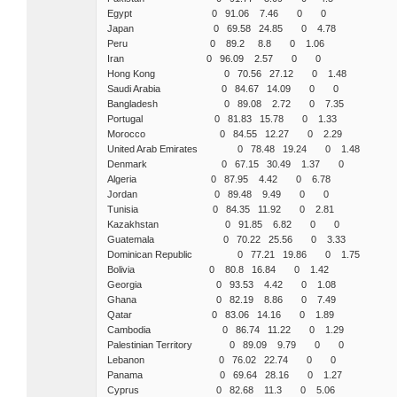
Egypt 0 91.06 7.46 0 0
Japan 0 69.58 24.85 0 4.78
Peru 0 89.2 8.8 0 1.06
Iran 0 96.09 2.57 0 0
Hong Kong 0 70.56 27.12 0 1.48
Saudi Arabia 0 84.67 14.09 0 0
Bangladesh 0 89.08 2.72 0 7.35
Portugal 0 81.83 15.78 0 1.33
Morocco 0 84.55 12.27 0 2.29
United Arab Emirates 0 78.48 19.24 0 1.48
Denmark 0 67.15 30.49 1.37 0
Algeria 0 87.95 4.42 0 6.78
Jordan 0 89.48 9.49 0 0
Tunisia 0 84.35 11.92 0 2.81
Kazakhstan 0 91.85 6.82 0 0
Guatemala 0 70.22 25.56 0 3.33
Dominican Republic 0 77.21 19.86 0 1.75
Bolivia 0 80.8 16.84 0 1.42
Georgia 0 93.53 4.42 0 1.08
Ghana 0 82.19 8.86 0 7.49
Qatar 0 83.06 14.16 0 1.89
Cambodia 0 86.74 11.22 0 1.29
Palestinian Territory 0 89.09 9.79 0 0
Lebanon 0 76.02 22.74 0 0
Panama 0 69.64 28.16 0 1.27
Cyprus 0 82.68 11.3 0 5.06