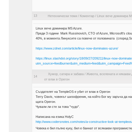
13
Нетехнически теми
/
Коментар
/
Linux вече доминира M
Linux вече доминира MS Azure.
Преди 3 години Mark Russinovich, CTO of Azure, Microsoft's cl
40%, в момента Линуксите са повече от половината (според Scott G
https://www.zdnet.com/article/linux-now-dominates-azure/
https://linux.slashdot.org/story/18/09/27/209211/linux-now-dominat
utm_source=feedburner&utm_medium=feed&utm_campaign=Feed
Хумор, сатира и забава
/
Живота, вселената и някакви 
14
от влак в Орегон
Създателят на TempleOS е убит от влак в Орегон
Terry Davis, човекът шизофреник, на който Бог му заръча да н
щата Орегон.
Чували ли сте за това "чудо".
Написана на езика HolyC
http://www.codersnotes.com/notes/a-constructive-look-at-templeos
Човека е бил пълно куку, бил е баннат от всякакви програмист