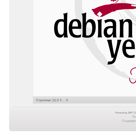
Страници: [
1
]
2
3
...
5
Powered by SMF 2.0
Th
Създадена