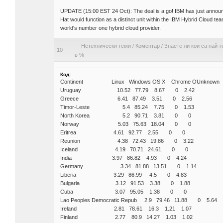
UPDATE (15:00 EST 24 Oct): The deal is a go! IBM has just announced
Hat would function as a distinct unit within the IBM Hybrid Cloud t
world's number one hybrid cloud provider.
Нетехнически теми
/
Коментар
/
Знаете ли кои са най-
10
в %
Код:
Continent Linux Windows OS X Chrome OUnknown
Uruguay 10.52 77.79 8.67 0 2.42
Greece 6.41 87.49 3.51 0 2.56
Timor-Leste 5.4 85.24 7.75 0 1.53
North Korea 5.2 90.71 3.81 0 0
Norway 5.03 75.63 18.04 0 0
Eritrea 4.61 92.77 2.55 0 0
Reunion 4.38 72.43 19.86 0 3.22
Iceland 4.19 70.71 24.61 0 0
India 3.97 86.82 4.93 0 4.24
Germany 3.34 81.88 13.51 0 1.14
Liberia 3.29 86.99 4.5 0 4.83
Bulgaria 3.12 91.53 3.38 0 1.88
Cuba 3.07 95.05 1.38 0 0
Lao Peoples Democratic Repub 2.9 79.46 11.88 0 5.64
Ireland 2.81 78.61 16.3 1.21 1.07
Finland 2.77 80.9 14.27 1.03 1.02