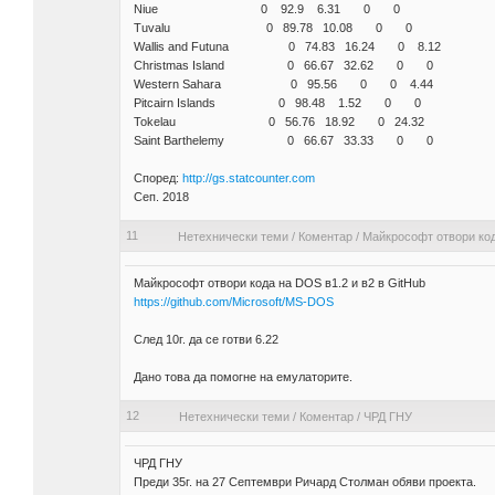
Niue 0 92.9 6.31 0 0
Tuvalu 0 89.78 10.08 0 0
Wallis and Futuna 0 74.83 16.24 0 8.12
Christmas Island 0 66.67 32.62 0 0
Western Sahara 0 95.56 0 0 4.44
Pitcairn Islands 0 98.48 1.52 0 0
Tokelau 0 56.76 18.92 0 24.32
Saint Barthelemy 0 66.67 33.33 0 0
Според:
http://gs.statcounter.com
Сеп. 2018
11
Нетехнически теми
/
Коментар
/
Майкрософт отвори код
Майкрософт отвори кода на DOS в1.2 и в2 в GitHub
https://github.com/Microsoft/MS-DOS
След 10г. да се готви 6.22
Дано това да помогне на емулаторите.
12
Нетехнически теми
/
Коментар
/
ЧРД ГНУ
ЧРД ГНУ
Преди 35г. на 27 Септември Ричард Столман обяви проекта.