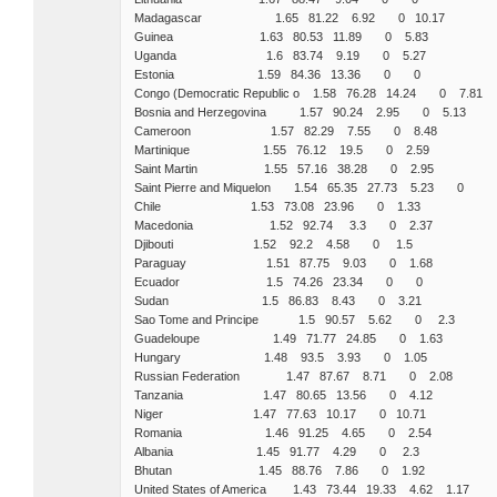
Madagascar 1.65 81.22 6.92 0 10.17
Guinea 1.63 80.53 11.89 0 5.83
Uganda 1.6 83.74 9.19 0 5.27
Estonia 1.59 84.36 13.36 0 0
Congo (Democratic Republic o 1.58 76.28 14.24 0 7.81
Bosnia and Herzegovina 1.57 90.24 2.95 0 5.13
Cameroon 1.57 82.29 7.55 0 8.48
Martinique 1.55 76.12 19.5 0 2.59
Saint Martin 1.55 57.16 38.28 0 2.95
Saint Pierre and Miquelon 1.54 65.35 27.73 5.23 0
Chile 1.53 73.08 23.96 0 1.33
Macedonia 1.52 92.74 3.3 0 2.37
Djibouti 1.52 92.2 4.58 0 1.5
Paraguay 1.51 87.75 9.03 0 1.68
Ecuador 1.5 74.26 23.34 0 0
Sudan 1.5 86.83 8.43 0 3.21
Sao Tome and Principe 1.5 90.57 5.62 0 2.3
Guadeloupe 1.49 71.77 24.85 0 1.63
Hungary 1.48 93.5 3.93 0 1.05
Russian Federation 1.47 87.67 8.71 0 2.08
Tanzania 1.47 80.65 13.56 0 4.12
Niger 1.47 77.63 10.17 0 10.71
Romania 1.46 91.25 4.65 0 2.54
Albania 1.45 91.77 4.29 0 2.3
Bhutan 1.45 88.76 7.86 0 1.92
United States of America 1.43 73.44 19.33 4.62 1.17