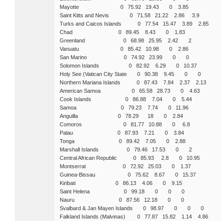
Mayotte 0 75.92 19.43 0 3.85
Saint Kitts and Nevis 0 71.58 21.22 2.86 3.9
Turks and Caicos Islands 0 77.54 15.47 3.89 2.85
Chad 0 89.45 8.43 0 1.83
Greenland 0 68.98 25.95 2.42 2
Vanuatu 0 85.42 10.98 0 2.86
San Marino 0 74.92 23.99 0 0
Solomon Islands 0 82.92 6.29 0 10.37
Holy See (Vatican City State 0 90.38 9.45 0 0
Northern Mariana Islands 0 87.43 7.84 2.37 2.13
American Samoa 0 65.58 28.73 0 4.63
Cook Islands 0 86.88 7.04 0 5.44
Samoa 0 79.23 7.74 0 11.96
Anguilla 0 78.29 18 0 2.84
Comoros 0 81.77 10.88 0 6.8
Palau 0 87.93 7.21 0 3.84
Tonga 0 89.42 7.05 0 2.88
Marshall Islands 0 79.46 17.53 0 2
Central African Republic 0 85.93 2.8 0 10.95
Montserrat 0 72.92 25.03 0 1.37
Guinea-Bissau 0 75.62 8.67 0 15.37
Kiribati 0 86.13 4.06 0 9.15
Saint Helena 0 99.18 0 0 0
Nauru 0 87.56 12.18 0 0
Svalbard & Jan Mayen Islands 0 98.97 0 0 0
Falkland Islands (Malvinas) 0 77.87 15.82 1.14 4.86