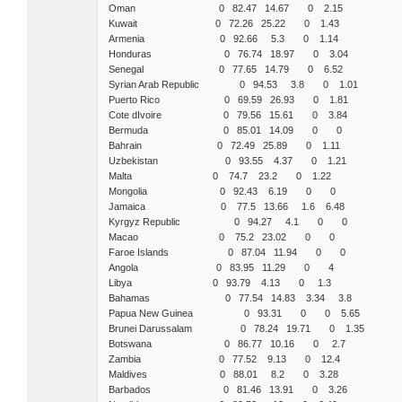
Oman 0 82.47 14.67 0 2.15
Kuwait 0 72.26 25.22 0 1.43
Armenia 0 92.66 5.3 0 1.14
Honduras 0 76.74 18.97 0 3.04
Senegal 0 77.65 14.79 0 6.52
Syrian Arab Republic 0 94.53 3.8 0 1.01
Puerto Rico 0 69.59 26.93 0 1.81
Cote dIvoire 0 79.56 15.61 0 3.84
Bermuda 0 85.01 14.09 0 0
Bahrain 0 72.49 25.89 0 1.11
Uzbekistan 0 93.55 4.37 0 1.21
Malta 0 74.7 23.2 0 1.22
Mongolia 0 92.43 6.19 0 0
Jamaica 0 77.5 13.66 1.6 6.48
Kyrgyz Republic 0 94.27 4.1 0 0
Macao 0 75.2 23.02 0 0
Faroe Islands 0 87.04 11.94 0 0
Angola 0 83.95 11.29 0 4
Libya 0 93.79 4.13 0 1.3
Bahamas 0 77.54 14.83 3.34 3.8
Papua New Guinea 0 93.31 0 0 5.65
Brunei Darussalam 0 78.24 19.71 0 1.35
Botswana 0 86.77 10.16 0 2.7
Zambia 0 77.52 9.13 0 12.4
Maldives 0 88.01 8.2 0 3.28
Barbados 0 81.46 13.91 0 3.26