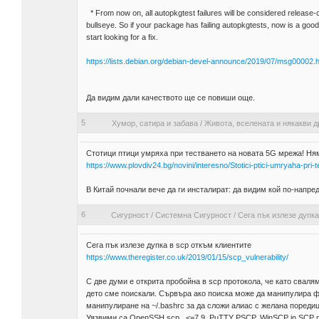
* From now on, all autopkgtest failures will be considered release-cr
bullseye. So if your package has failing autopkgtests, now is a good
start looking for a fix.
https://lists.debian.org/debian-devel-announce/2019/07/msg00002.h
Да видим дали качеството ще се повиши още.
5
Хумор, сатира и забава
/
Живота, вселената и някакви д
Стотици птици умряха при тестването на новата 5G мрежа! Ням
https://www.plovdiv24.bg/novini/interesno/Stotici-ptici-umryaha-
В Китай почнали вече да ги инсталират: да видим кой по-напре
6
Сигурност
/
Системна Сигурност
/
Сега пък излезе дупка
Сега пък излезе дупка в scp откъм клиентите
https://www.theregister.co.uk/2019/01/15/scp_vulnerability/
С две думи е открита пробойна в scp протокола, че като сваля
дето сме поискали. Сървъра ако поиска може да манипулира ф
манипулиране на ~/.bashrc за да сложи алиас с желана поредиц
Уязвими са OpenSSH scp <=7.9, PuTTY PSCP, WinSCP in SCP 