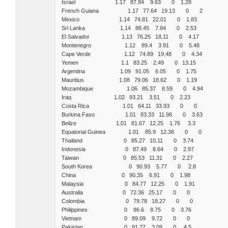
Israel 1.17 87.84 9.63 0 1.28
French Guiana 1.17 77.64 19.13 0 2
Mexico 1.14 74.81 22.01 0 1.83
Sri Lanka 1.14 88.45 7.84 0 2.53
El Salvador 1.13 76.25 18.11 0 4.17
Montenegro 1.12 89.4 3.91 0 5.48
Cape Verde 1.12 74.89 19.48 0 4.34
Yemen 1.1 83.25 2.49 0 13.15
Argentina 1.09 91.05 6.05 0 1.75
Mauritius 1.08 79.06 18.62 0 1.19
Mozambique 1.06 85.37 8.59 0 4.94
Iraq 1.02 93.21 3.51 0 2.23
Costa Rica 1.01 64.11 33.93 0 0
Burkina Faso 1.01 83.33 11.98 0 3.63
Belize 1.01 81.67 12.25 1.76 3.3
Equatorial Guinea 1.01 85.9 12.38 0 0
Thailand 0 85.27 10.11 0 3.74
Indonesia 0 87.49 8.64 0 2.97
Taiwan 0 85.53 11.31 0 2.27
South Korea 0 90.93 5.77 0 2.8
China 0 90.35 6.91 0 1.98
Malaysia 0 84.77 12.25 0 1.91
Australia 0 72.36 25.17 0 0
Colombia 0 79.78 18.27 0 0
Philippines 0 86.6 8.75 0 3.76
Vietnam 0 89.09 9.72 0 0
Pakistan 0 91.77 3.09 0 4.5