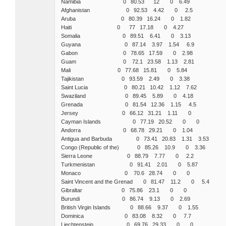
Namibia 0 80.53 12 0 6.49
Afghanistan 0 92.53 4.42 0 2.5
Aruba 0 80.39 16.24 0 1.82
Haiti 0 77 17.18 0 4.27
Somalia 0 89.51 6.41 0 3.13
Guyana 0 87.14 3.97 1.54 6.9
Gabon 0 78.65 17.59 0 2.98
Guam 0 72.1 23.58 1.13 2.81
Mali 0 77.68 15.81 0 5.84
Tajikistan 0 93.59 2.49 0 3.38
Saint Lucia 0 80.21 10.42 1.12 7.62
Swaziland 0 89.45 5.89 0 4.18
Grenada 0 81.54 12.36 1.15 4.5
Jersey 0 66.12 31.21 1.11 0
Cayman Islands 0 77.19 20.52 0 0
Andorra 0 68.78 29.21 0 1.04
Antigua and Barbuda 0 73.41 20.83 1.31 3.53
Congo (Republic of the) 0 85.26 10.9 0 3.36
Sierra Leone 0 88.79 7.77 0 2.2
Turkmenistan 0 91.41 2.01 0 5.87
Monaco 0 70.6 28.74 0 0
Saint Vincent and the Grenad 0 81.47 11.2 0 5.4
Gibraltar 0 75.86 23.1 0 0
Burundi 0 86.74 9.13 0 2.69
British Virgin Islands 0 88.66 9.37 0 1.55
Dominica 0 83.08 8.32 0 7.7
Liechtenstein 0 69.76 29.33 0 0