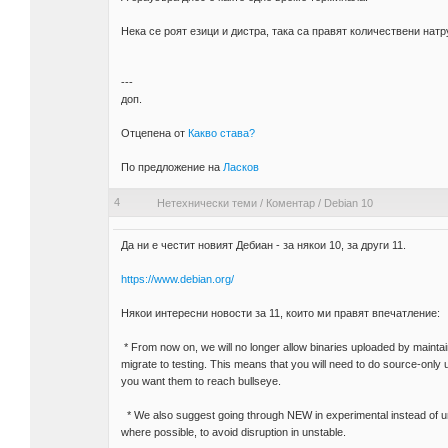
Нека се роят езици и дистра, така са правят количествени натр
---
доп.
Отцепена от
Какво става?
По предложение на
Ласков
4
Нетехнически теми
/
Коментар
/
Debian 10
Да ни е честит новият Дебиан - за някои 10, за други 11.
https://www.debian.org/
Някои интересни новости за 11, които ми правят впечатление:
* From now on, we will no longer allow binaries uploaded by maintai
migrate to testing. This means that you will need to do source-only u
you want them to reach bullseye.
* We also suggest going through NEW in experimental instead of u
where possible, to avoid disruption in unstable.