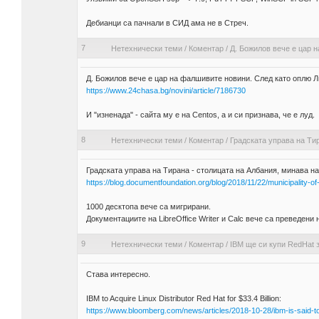
Дебианци са пачнали в СИД ама не в Стреч.
7
Нетехнически теми
/
Коментар
/
Д. Бoжилoв вече е цар 
Д. Бoжилoв вече е цар на фалшивите новини. След като оплю 
https://www.24chasa.bg/novini/article/7186730
И "изненада" - сайта му е на Centos, а и си признава, че е луд.
8
Нетехнически теми
/
Коментар
/
Градската управа на Тир
Градската управа на Тирана - столицата на Албания, минава на 
https://blog.documentfoundation.org/blog/2018/11/22/municipality-of-
1000 десктопа вече са мигрирани.
Документациите на LibreOffice Writer и Calc вече са преведени 
9
Нетехнически теми
/
Коментар
/
IBM ще си купи RedHat з
Става интересно.
IBM to Acquire Linux Distributor Red Hat for $33.4 Billion:
https://www.bloomberg.com/news/articles/2018-10-28/ibm-is-said-t