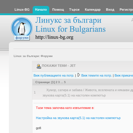
Linux-BG
Начало
Помощ
Търси
Календар
Вход
Регистр
Linux за българи: Форуми
ПОКАЖИ ТЕМИ - JET
Виж публикациите на потр.
|
Виж темите на потр.
|
Виж прикаче
Страници: [
1
]
2
3
...
5
Хумор, сатира и забава
/
Живота, вселената и някакви д
1
звукова карта(5.1) на настолен компютър
Тaзи тема започва като извънтемие в:
Настройка на звукова карта(5.1) на настолен компютър
gofi