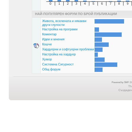
0
1
2
3
4
5
6
7
8
9
НАЙ-ПОПУЛЯРЕН ФОРУМ ПО БРОЙ ПУБЛИКАЦИИ
Живота, вселената и някакви
други глупости
Настройка на програми
Коментар
Идеи и мнения
Кошче
Хардуерни и софтуерни проблеми
Настройка на хардуер
Хумор
Системна Сигурност
Общ форум
Powered by SMF 2.0
Th
Създадена