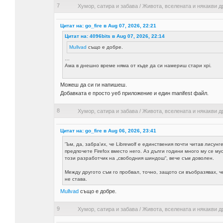
7
Хумор, сатира и забава
/
Живота, вселената и някакви д
Цитат на: go_fire в Aug 07, 2026, 22:21
Цитат на: 4096bits в Aug 07, 2026, 22:14
Mullvad
също е добре.
…
Ама в днешно време няма от къде да си намериш стари xpi.
Можеш да си ги напишеш.
Добавката е просто уеб приложение и един manifest файл.
8
Хумор, сатира и забава
/
Живота, вселената и някакви д
Цитат на: go_fire в Aug 06, 2026, 23:41
'Ъм, да, забра'их, че Librewolf е единствения почти читав лисунг
предпочете Firefox вместо него. Аз дълги години много му се мус
този разработчик на „свободния шиндош“, вече съм доволен.
Между другото съм го пробвал, точно, защото си въобразявах, 
не става.
Mullvad
също е добре.
9
Хумор, сатира и забава
/
Живота, вселената и някакви д