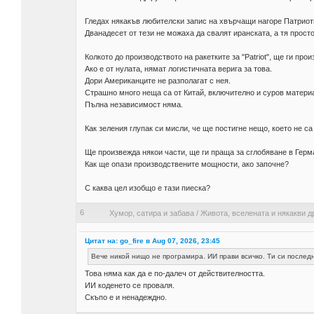
Гледах някакъв любителски запис на хвърчащи нагоре Патриоти
Дванадесет от тези не можаха да свалят иранската, а тя просто
Колкото до производството на ракетките за "Patriot", ще ги про
Ако е от нулата, нямат логистичната верига за това.
Дори Американците не разполагат с нея.
Страшно много неща са от Китай, включително и суров матери
Пълна независимост няма.
Как зеления глупак си мисли, че ще постигне нещо, което не са
Ще произвежда някои части, ще ги праща за сглобяване в Герм
Как ще опази производствените мощности, ако започне?
С каква цел изобщо е тази пиеска?
6
Хумор, сатира и забава
/
Живота, вселената и някакви д
Цитат на: go_fire в Aug 07, 2026, 23:45
Вече никой нищо не програмира. ИИ прави всичко. Ти си послед
Това няма как да е по-далеч от действителността.
ИИ коденето се проваля.
Скъпо е и ненадеждно.