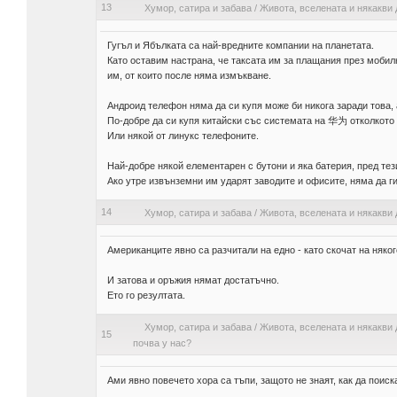
13
Хумор, сатира и забава
/
Живота, вселената и някакви 
Гугъл и Ябълката са най-вредните компании на планетата.
Като оставим настрана, че таксата им за плащания през мобил
им, от които после няма измъкване.
Андроид телефон няма да си купя може би никога заради това, 
По-добре да си купя китайски със системата на 华为 отколкото 
Или някой от линукс телефоните.
Най-добре някой елементарен с бутони и яка батерия, пред тез
Ако утре извънземни им ударят заводите и офисите, няма да г
14
Хумор, сатира и забава
/
Живота, вселената и някакви 
Американците явно са разчитали на едно - като скочат на няког
И затова и оръжия нямат достатъчно.
Ето го резултата.
Хумор, сатира и забава
/
Живота, вселената и някакви 
15
почва у нас?
Ами явно повечето хора са тъпи, защото не знаят, как да поиск