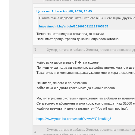
Цитат на: Acho в Aug 08, 2026, 15:49
Е каква пълна подкрепа, като нито сте в ЕС, и сте първи дружки 
https://novini.bg/article/2026080812162905655
Точно, защото нищо не означава, го е казал.
Нали имат среща, трябва да каже нещо положително.
3
Хумор, сатира и забава
/
Живота, вселената и някакви д
Който иска да си играе с ИИ-та и кодене.
Почнеш ли да ползваш патерици, ще дойде време, когато и дв
Така големите компании вкараха ужасно много хора в екосистем
Не мисля, че сега е по-различно.
Който иска и с двата крака може да скочи в капана.
Ма, интегрирани системи и приложения, ама облака ти позволяв
Сега всичко е абонамент и има хора, които плащат над $1000 м
Крайния резултат и цел на гигантите - "You will own nothing".
https://www.youtube.com/watch?v=wVYG1mu8Lg8
Хумор, сатира и забава
/
Живота, вселената и някакви д
4