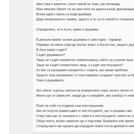
Ами това е животно, което никой не знае, как изглежда.
Има няколко (броят се на пръстите на едната ръка) демокрации
Всяка една страна се води държава.
Дори непризнатите такива, защото и те са по някой от спомена
Определено, не е ясно, какво е държава.
В днешно време за мен държава е само едно - параван.
Параван за някои хора да трупат власт и богатства, защото д
В Хага какво съдят?
Съдят държавата?
Защо не съдят конкретно човека/хората, който са сгазили лук
Защо не съдят конкретните лица, а съдят институциите?
Аз бих се разправял конкретно с хората, ако имам проблем.
Защото тази анонимност и този параван създават чувство за б
Това е държавата.
Ако обаче търсиш сметка на конкретните хора, когато лично ги 
Много ще се замислят, преди да го направят, ако изобщо го нап
Поне за себе си отдавна съм взел решение.
Ако не получа правосъдие от институциите, ще го раздам сам.
След това ще се захвана и с хората в институциите, които не с
Общо взето, всеки замесен ще е под ножа. Буквално или прено
Според както ми хрумне да определя тежестта на деянието или