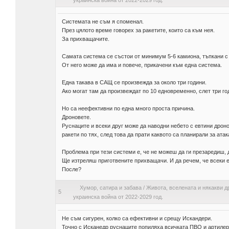
украинска война от 2022-2029 год.
Системата не съм я споменал.
През цялото време говорех за ракетите, които са към нея.
За прихващачите.
Самата система се състои от минимум 5-6 камиона, тъпкани с 
От него може да има и повече, прикачени към една система.
Една такава в САЩ се произвежда за около три години.
Ако могат там да произвеждат по 10 едновременно, слет три го
Но са неефективни по една много проста причина.
Дроновете.
Руснаците и всеки друг може да наводни небето с евтини дронов
ракети по тях, след това да прати каквото са планирали за атак
Проблема при тези системи е, че не можеш да ги презаредиш, 
Ще изтреляш приготвените прихващачи. И да речем, че всеки е
После?
Хумор, сатира и забава
/
Живота, вселената и някакви д
5
украинска война от 2022-2029 год.
Не съм сигурен, колко са ефективни и срещу Искандери.
Точно с Исканедр руснаците попиляха всичката ПВО и артилери