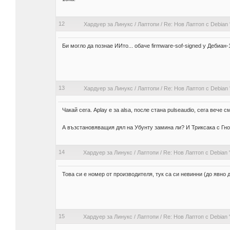
12
Хардуер за Линукс
/
Лаптопи
/
Re: Нов Лаптоп с Debian 'tr
Би могло да познае ИИто... обаче firmware-sof-signed у Дебиан-1
13
Хардуер за Линукс
/
Лаптопи
/
Re: Нов Лаптоп с Debian 'tr
Чакай сега. Aplay е за alsa, после стана pulseaudio, сега вече с
А възстановяващия дял на Убунту замина ли? И Триксака с Гно
14
Хардуер за Линукс
/
Лаптопи
/
Re: Нов Лаптоп с Debian 'tr
Това си е номер от производителя, тук са си невинни (до явно 
15
Хардуер за Линукс
/
Лаптопи
/
Re: Нов Лаптоп с Debian 'tr