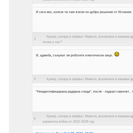
И сега кво, излезе че сме взели по-добро решение от Испания.
Хумор, сатира и забава
/
Живота, вселената и някакви д
3
почва у нас?
И, аджеба, сънуват ли роботите електически овце.
4
Хумор, сатира и забава
/
Живота, вселената и някакви д
"Неидентифицирана радарна следа", после - паднал самолет...
Хумор, сатира и забава
/
Живота, вселената и някакви д
5
украинска война от 2022-2029 год.