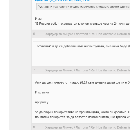
Цитат на: go_fire в Feb 08, 2026, 17:07
Руснаци и технологии в едно изречение гледам с високо вдигна
И аз.
"В России всё, что делается ключом меньше чем на 24, считае
6
Хардуер за Линукс
/
Лаптопи
/
Re: Нов Лаптоп с Debian 'tri
То "казват" и да се добавиш към audio групата, ама нека бъде Д
7
Хардуер за Линукс
/
Лаптопи
/
Re: Нов Лаптоп с Debian 'tri
Ами да, де, по-новото ти ядро (6.17 към днешна дата) ще ти е б
И гръмни
apt policy
за да видиш приоритетите на хранилищата, които си добавил. От
по-малък приоритет, за да влязат в изключенията, ще трябва и
8
Хардуер за Линукс
/
Лаптопи
/
Re: Нов Лаптоп с Debian 'tri