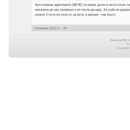
Като взимах адаптерите (ВЕЧЕ) се рових дълго в нета и взех та
магазина до нас (можеше и по чехли да ида). За зъба не държах 
излезе 2 пъти по-скъп от за нета, и ирония - пак Асус).
Страници: [
1
]
2
3
...
49
Powered by SMF 2.0
Th
Създадена