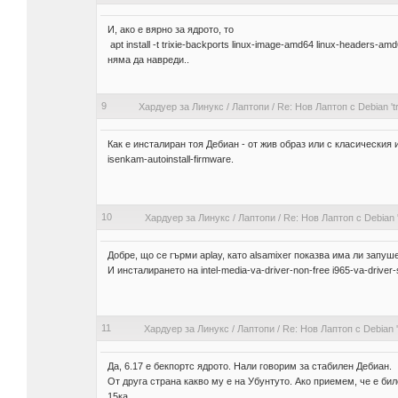
И, ако е вярно за ядрото, то
apt install -t trixie-backports linux-image-amd64 linux-headers-am
няма да навреди..
9
Хардуер за Линукс
/
Лаптопи
/
Re: Нов Лаптоп с Debian 'tri
Как е инсталиран тоя Дебиан - от жив образ или с класическия
isenkam-autoinstall-firmware.
10
Хардуер за Линукс
/
Лаптопи
/
Re: Нов Лаптоп с Debian 'tr
Добре, що се гърми aplay, като alsamixer показва има ли запу
И инсталирането на intel-media-va-driver-non-free i965-va-drive
11
Хардуер за Линукс
/
Лаптопи
/
Re: Нов Лаптоп с Debian 'tr
Да, 6.17 е бекпортс ядрото. Нали говорим за стабилен Дебиан.
От друга страна какво му е на Убунтуто. Ако приемем, че е бил
15ка.