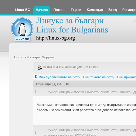
Linux-BG
Начало
Помощ
Търси
Календар
Вход
Регистр
Linux за българи: Форуми
ПОКАЖИ ПУБЛИКАЦИИ - MALIN1
Виж публикациите на потр.
|
Виж темите на потр.
|
Виж прикаче
Страници: [
1
]
2
3
...
49
1
Хумор, сатира и забава
/
Живота, вселената и някакви д
Малко ми е странно ако наистина тръгнат да въоръжават иранс
съвсем ще замръзнат. Или работата е по-дебела от показванат
Хумор, сатира и забава
/
Живота, вселената и някакви д
2
украинска война от 2022-2029 год.