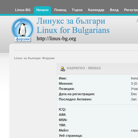
Linux-BG
Начало
Помощ
Търси
Календар
Вход
Регистр
Linux за българи: Форуми
НАКРАТКО - IRENAS
Име:
Iren
Мнения:
3 (0
Позиция:
Уча
Дата на регистрация:
Dec 
Последно Активен:
Jan 
ICQ:
AIM:
MSN:
YIM:
Мейл:
скр
Уеб страница: