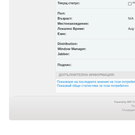
Текущ статус:
Н
Пол:
Възраст:
N/A
Местонахождение:
Локално Време:
Aug 
Език:
Distribution:
Window Manager:
Jabber:
Подпис:
ДОПЪЛНИТЕЛНА ИНФОРМАЦИЯ:
Показване на последните мнения на този потребит
Показвай общи статистики за този потребител.
Powered by SMF 2.0
Th
Създаден