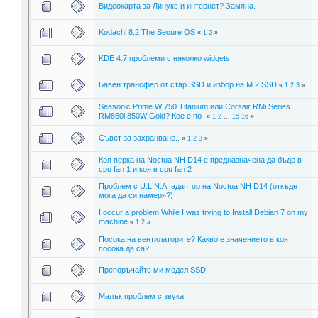
Видеокарта за Линукс и интернет? Замяна.
Kodachi 8.2 The Secure OS
«
1
2
»
KDE 4.7 проблеми с няколко widgets
Бавен трансфер от стар SSD и избор на М.2 SSD
«
1
2
3
»
Seasonic Prime W 750 Titanium или Corsair RMi Series
RM850i 850W Gold? Кое е по-
«
1
2
...
15
16
»
Съвет за захранване..
«
1
2
3
»
Коя перка на Noctua NH D14 e предназначена да бъде в
cpu fan 1 и коя в cpu fan 2
Проблем с U.L.N.A. адаптор на Noctua NH D14 (откъде
мога да си намеря?)
I occur a problem While I was trying to Install Debian 7 on my
machine
«
1
2
»
Посока на вентилаторите? Какво е значението в коя
посока да са?
Препоръчайте ми модел SSD
Малък проблем с звука