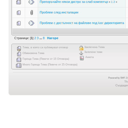
Препоръчайте някои дистро за слаб компютър
«
1
2
»
Проблем след инсталации
Проблем с достъпност на файлове под /usr директорията
Страници: [
1
]
2
3
...
8
Нагоре
Заключена Тема
Тема, в която си публикувал отговор
Залепени теми
Обикновена Тема
Анкета
Гореща Тема (Повече от 15 Отговора)
Много Гореща Тема (Повече от 25 Отговора)
Powered by SMF 2.0
Th
Създадена