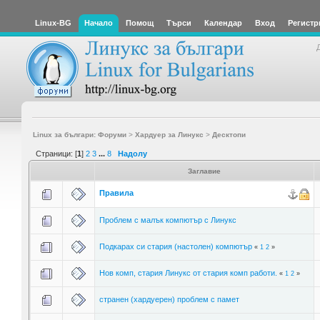
Linux-BG
Начало
Помощ
Търси
Календар
Вход
Регистр
Linux за българи: Форуми
>
Хардуер за Линукс
>
Десктопи
Страници: [
1
]
2
3
...
8
Надолу
Заглавие
Правила
Проблем с малък компютър с Линукс
Подкарах си стария (настолен) компютър
«
1
2
»
Нов комп, стария Линукс от стария комп работи.
«
1
2
»
странен (хардуерен) проблем с памет