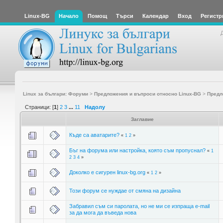
Linux-BG
Начало
Помощ
Търси
Календар
Вход
Регистр
Linux за българи: Форуми
>
Предложения и въпроси относно Linux-BG
>
Предл
Страници: [
1
]
2
3
...
11
Надолу
Заглавие
Къде са аватарите?
«
1
2
»
Бъг на форума или настройка, която съм пропуснал?
«
1
2
3
4
»
Доколко е сигурен linux-bg.org
«
1
2
»
Този форум се нуждае от смяна на дизайна
Забравил съм си паролата, но не ми се изпраща e-mail
за да мога да въведа нова