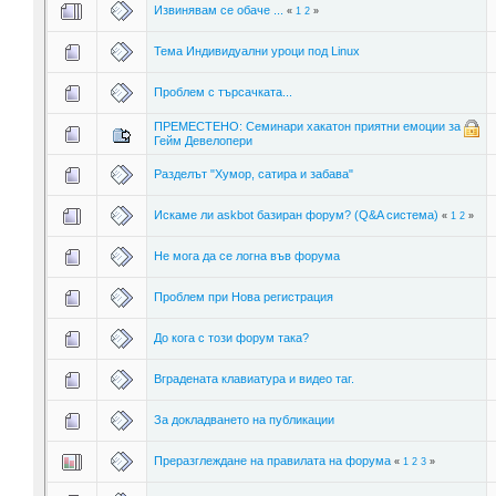
Извинявам се обаче ...
«
1
2
»
Тема Индивидуални уроци под Linux
Проблем с търсачката...
ПРЕМЕСТЕНО: Семинари хакатон приятни емоции за
Гейм Девелопери
Разделът "Хумор, сатира и забава"
Искаме ли askbot базиран форум? (Q&A система)
«
1
2
»
Не мога да се логна във форума
Проблем при Нова регистрация
До кога с този форум така?
Вградената клавиатура и видео таг.
За докладването на публикации
Преразглеждане на правилата на форума
«
1
2
3
»