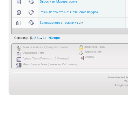
Върос към Модераторите
Разни из темата Re: Обяснение на урок
За спаменето в темите
«
1
2
»
Страници: [
1
]
2
3
...
11
Нагоре
Заключена Тема
Тема, в която си публикувал отговор
Залепени теми
Обикновена Тема
Анкета
Гореща Тема (Повече от 15 Отговора)
Много Гореща Тема (Повече от 25 Отговора)
Powered by SMF 2.0
Th
Създадена