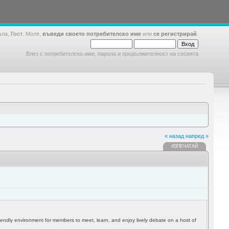
шла,
Гост
. Моля,
въведи своето потребителско име
или
се регистрирай
.
Влез с потребителско име, парола и продължителност на сесията
« назад
напред »
ИЗПЕЧАТАЙ
riendly environment for members to meet, learn, and enjoy lively debate on a host of