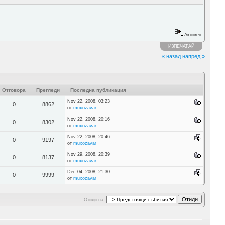
Активен
ИЗПЕЧАТАЙ
« назад
напред »
Отговора
Прегледи
Последна публикация
Nov 22, 2008, 03:23
0
8862
от
muxozavar
Nov 22, 2008, 20:16
0
8302
от
muxozavar
Nov 22, 2008, 20:46
0
9197
от
muxozavar
Nov 29, 2008, 20:39
0
8137
от
muxozavar
Dec 04, 2008, 21:30
0
9999
от
muxozavar
Отиди на: