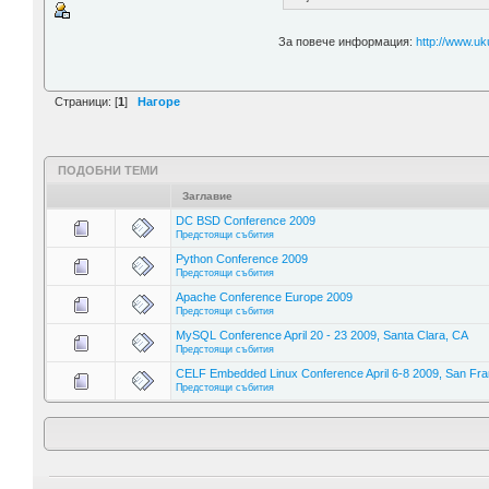
За повече информация:
http://www.uk
Страници: [
1
]
Нагоре
ПОДОБНИ ТЕМИ
Заглавие
DC BSD Conference 2009
Предстоящи събития
Python Conference 2009
Предстоящи събития
Apache Conference Europe 2009
Предстоящи събития
MySQL Conference April 20 - 23 2009, Santa Clara, CA
Предстоящи събития
CELF Embedded Linux Conference April 6-8 2009, San Fra
Предстоящи събития