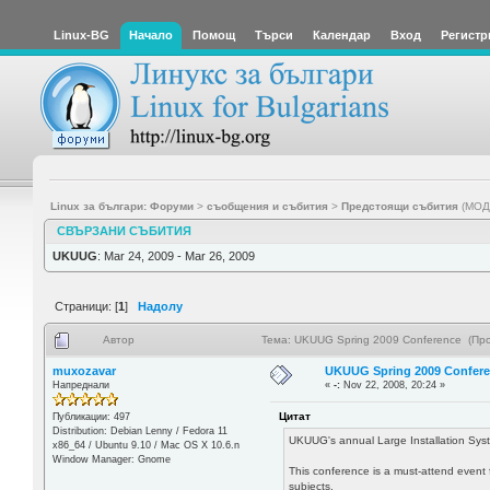
Linux-BG
Начало
Помощ
Търси
Календар
Вход
Регистр
Linux за българи: Форуми
>
съобщения и събития
>
Предстоящи събития
(МОД
СВЪРЗАНИ СЪБИТИЯ
UKUUG
: Mar 24, 2009 - Mar 26, 2009
Страници: [
1
]
Надолу
Автор
Тема: UKUUG Spring 2009 Conference (Про
muxozavar
UKUUG Spring 2009 Confer
Напреднали
«
-:
Nov 22, 2008, 20:24 »
Цитат
Публикации: 497
Distribution: Debian Lenny / Fedora 11
UKUUG's annual Large Installation Syst
x86_64 / Ubuntu 9.10 / Mac OS X 10.6.n
Window Manager: Gnome
This conference is a must-attend event 
subjects.