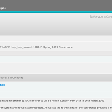
ирай
Добре дошъл/до
ЕРАТОР:
bop_bop_mara
) >
UKUUG Spring 2009 Conference
четена 7909 пъти)
ence
ems Administration (LISA) conference will be held in London from 24th to 26th March 2009.
for system and network administrators. As well as the technical talks, the conference provides a f