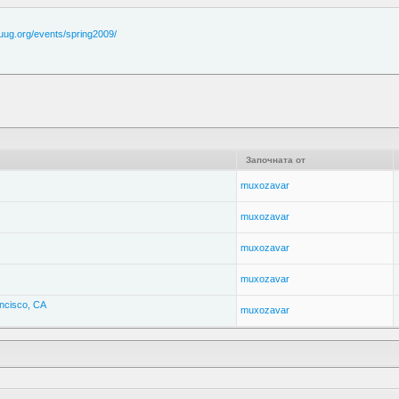
uug.org/events/spring2009/
Започната от
muxozavar
muxozavar
muxozavar
muxozavar
ncisco, CA
muxozavar