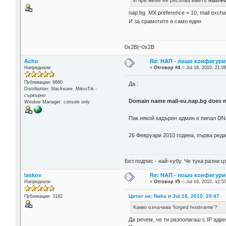
И при мене не ресолва името
mail-e
nap.bg MX preference = 10, mail excha
И за срамотите е само един
0x2B|~0x2B
Acho
Re: НАП - лошо конфигури
Напреднали
«
Отговор #4 -:
Jul 16, 2010, 21:0
Публикации: 9660
Да :
Distribution: Slackware, MikroTik -
сървърно
Domain name mail-eu.nap.bg does no
Window Manager: console only
Пак някой кадърен админ е пипал DNS
26 Февруари 2010 година, първа реда
Без подпис - най-хубу. Че тука разни
laskov
Re: НАП - лошо конфигури
Напреднали
«
Отговор #5 -:
Jul 19, 2010, 12:5
Цитат на: Naka в Jul 16, 2010, 20:47
Публикации: 3182
Какво означава 'forged hostname'?
Да речем, че ти разполагаш с IP адре