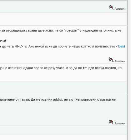
Активен
за отсрещната страна да е ясно, че си "говорят" с надежден източник, а не
лем!
 да чета RFC-та. Ако някой иска да прочете нещо кратко и полезно, ето -
Best
Активен
а не сте изненадани после от резултата, и за да не твърди всяка партия, че
приемане от такъв. Да ме извини addict, ама от непроверени сървъри не
Активен