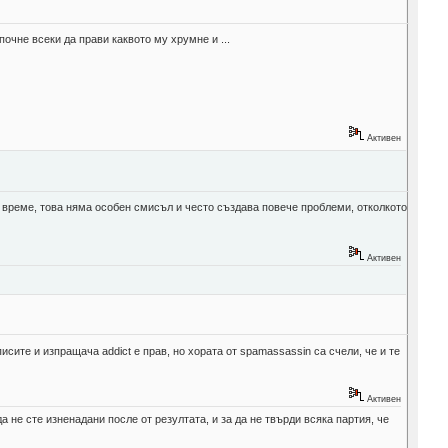
очне всеки да прави каквото му хрумне и ...
Активен
 време, това няма особен смисъл и често създава повече проблеми, отколкото
Активен
ите и изпращача addict е прав, но хората от spamassassin са счели, че и те
Активен
а не сте изненадани после от резултата, и за да не твърди всяка партия, че