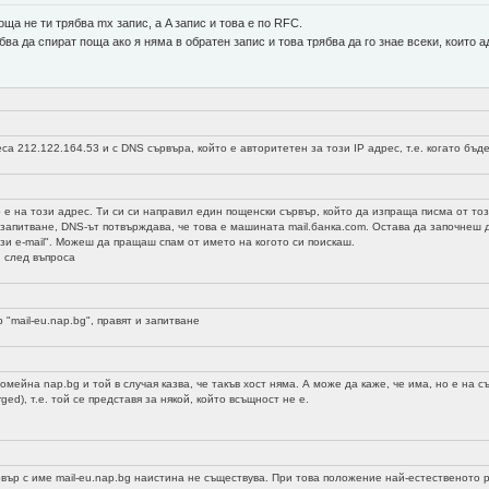
ща не ти трябва mx запис, а A запис и това е по RFC.
ва да спират поща ако я няма в обратен запис и това трябва да го знае всеки, които
са 212.122.164.53 и с DNS сървъра, който е авторитетен за този IP адрес, т.е. когато бъд
 е на този адрес. Ти си си направил един пощенски сървър, който да изпраща писма от този
 запитване, DNS-ът потвърждава, че това е машината mail.банка.com. Остава да започнеш
зи e-mail". Можеш да пращаш спам от името на когото си поискаш.
 след въпроса
 "mail-eu.nap.bg", правят и запитване
омейна nap.bg и той в случая казва, че такъв хост няма. А може да каже, че има, но е на 
ed), т.е. той се представя за някой, който всъщност не е.
а
ървър с име mail-eu.nap.bg наистина не съществува. При това положение най-естественот