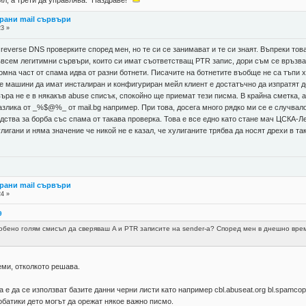
губил, а трети да управлява. Наздраве!
рани mail сървъри
23 »
reverse DNS проверките според мен, но те си се занимават и те си знаят. Въпреки това
съвсем легитимни сървъри, които си имат съответстващ PTR запис, дори съм се връзв
мна част от спама идва от разни ботнети. Писачите на ботнетите въобще не са тъпи 
те машини да имат инсталиран и конфигуриран мейл клиент е достатъчно да изпратят 
въра не е в някакъв abuse списък, спокойно ще приемат тези писма. В крайна сметка,
злика от _%$@%_ от mail.bg например. При това, досега много рядко ми се е случвало
ства за борба със спама от такава проверка. Това е все едно като стане мач ЦСКА-Л
улигани и няма значение че никой не е казал, че хулиганите трябва да носят дрехи в та
рани mail сървъри
24 »
9
собено голям смисъл да сверяваш A и PTR записите на sender-а? Според мен в днешно врем
еми, отколкото решава.
е да се използват базите данни черни листи като например cbl.abuseat.org bl.spamcop.
обатики дето могът да орежат някое важно писмо.