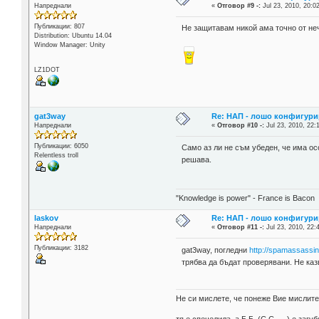
Напреднали
«
Отговор #9 -:
Jul 23, 2010, 20:0
Публикации: 807
Не защитавам никой ама точно от неч
Distribution: Ubuntu 14.04
Window Manager: Unity
LZ1DOT
gat3way
Re: НАП - лошо конфигури
Напреднали
«
Отговор #10 -:
Jul 23, 2010, 22:
Публикации: 6050
Само аз ли не съм убеден, че има о
Relentless troll
решава.
"Knowledge is power" - France is Bacon
laskov
Re: НАП - лошо конфигури
Напреднали
«
Отговор #11 -:
Jul 23, 2010, 22:
Публикации: 3182
gat3way, погледни
http://spamassassi
трябва да бъдат проверявани. Не каз
Не си мислете, че понеже Вие мислите 