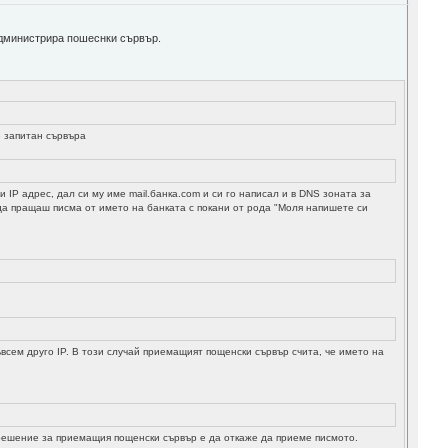
 администрира пошеснки сървър.
е запитан сървъра
 IP адрес, дал си му име mail.банка.com и си го написал и в DNS зоната за
 да пращаш писма от името на банката с покани от рода "Моля напишете си
съвсем друго IP. В този случай приемащият пощенски сървър счита, че името на
о решение за приемащия пощенски сървър е да откаже да приеме писмото.