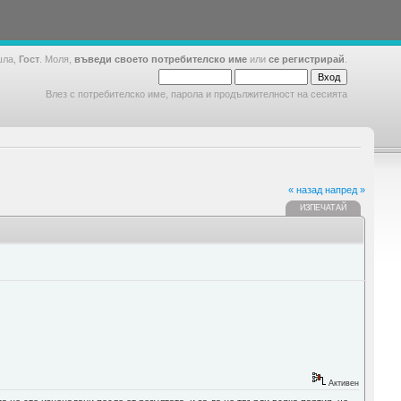
шла,
Гост
. Моля,
въведи своето потребителско име
или
се регистрирай
.
Влез с потребителско име, парола и продължителност на сесията
« назад
напред »
ИЗПЕЧАТАЙ
Активен