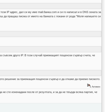
този IP адрес, дал си му име mail.банка.com и си го написал и в DNS зоната за
неш да пращаш писма от името на банката с покани от рода "Моля напишете си
е на съвсем друго IP. В този случай приемащият пощенски сървър счита, че
еното решение за приемащия пощенски сървър е да откаже да приеме писмото.
Активен
а не сте изненадани после от резултата, и за да не твърди всяка партия, че