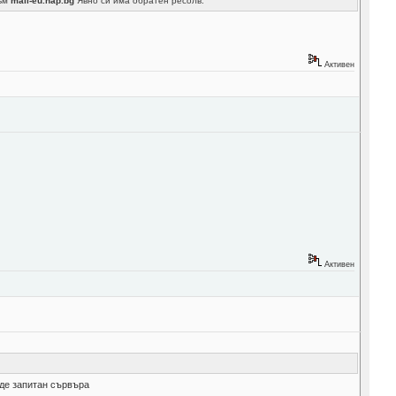
към
mail-eu.nap.bg
Явно си има обратен ресолв.
Активен
Активен
бъде запитан сървъра