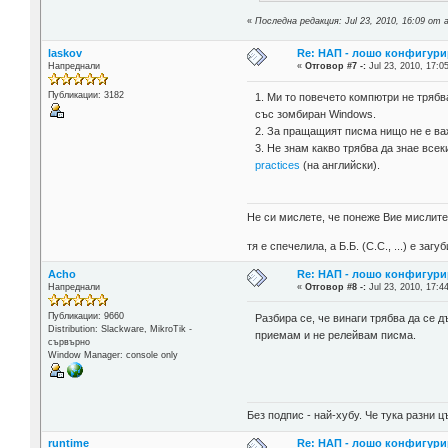
«
Последна редакция: Jul 23, 2010, 16:09 от a
laskov
Re: НАП - лошо конфигури
Напреднали
«
Отговор #7 -:
Jul 23, 2010, 17:0
Публикации: 3182
1. Ми то повечето компютри не трябва
със зомбиран Windows.
2. За пращащият писма нищо не е важ
3. Не знам какво трябва да знае все
practices
(на английски).
Не си мислете, че понеже Вие мислите 
тя е спечелила, а Б.Б. (С.С., ...) е за
Acho
Re: НАП - лошо конфигури
Напреднали
«
Отговор #8 -:
Jul 23, 2010, 17:4
Публикации: 9660
Разбира се, че винаги трябва да се 
Distribution: Slackware, MikroTik -
приемам и не релейвам писма.
сървърно
Window Manager: console only
Без подпис - най-хубу. Че тука разни
runtime
Re: НАП - лошо конфигури