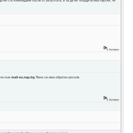
а не сте изненадани после от резултата, и за да не твърди всяка партия, че
Активен
очи към
mail-eu.nap.bg
Явно си има обратен ресолв.
Активен