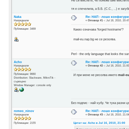
Не си мислете, че понеже Вие мислите 
тя е спечелила, а Б.Б. (С.С., ...) е за
Naka
Re: НАП - лошо конфигури
Напреднали
«
Отговор #1 -:
Jul 16, 2010, 20:4
Публикации: 3469
Какво означава 'forged hostname'?
mail-eu.nap.bg не се резолва.
Perl - the only language that looks the s
Acho
Re: НАП - лошо конфигури
Напреднали
«
Отговор #2 -:
Jul 16, 2010, 21:0
Публикации: 9660
И при мене не ресолва името
mail-e
Distribution: Slackware, MikroTik -
сървърно
Window Manager: console only
Без подпис - най-хубу. Че тука разни
romeo_ninov
Re: НАП - лошо конфигури
Напреднали
«
Отговор #3 -:
Jul 16, 2010, 21:0
Цитат на: Acho в Jul 16, 2010, 21:00
Публикации: 2155