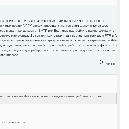
, мен ми се е случвало да си ровя из спам папката и честно казано, по-
ал и съм правил VRFY срещу изпращача и ми се е връщало че такъв акаунт
хора и знаят как да вземат SMTP или Exchange настройките на инсталираните
доволно много спам. И сървъри, които разчитат само на проверки дали PTR и A
 аз си имам домашен пощенски сървър и нямам PTR запис, въпреки което GMail
 да видя спам в inbox-а, google вършат добра работа с антиспам софтуера. Та
евски, полицията да прибира хората със сини и червени дрехи. Няма значение
кива цветове.
Активен
е, това няма особен смисъл и често създава повече проблеми, отколкото
net spamhaus.org ...