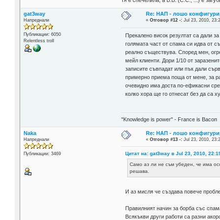
тя е спечелила, а Б.Б. (С.С., ...) е за
gat3way
Re: НАП - лошо конфигури
Напреднали
«
Отговор #12 -:
Jul 23, 2010, 23:
Публикации: 6050
Прекалено висок резултат са дали за 
Relentless troll
голямата част от спама си идва от 
реално съществува. Според мен, огро
мейл клиенти. Дори 1/10 от заразени
записите съвпадат или пък дали сър
примерно приема поща от мене, за ра
очевидно има доста по-ефикасни сред
колко хора ще го отнесат без да са х
"Knowledge is power" - France is Bacon
Naka
Re: НАП - лошо конфигури
Напреднали
«
Отговор #13 -:
Jul 23, 2010, 23:
Цитат на: gat3way в Jul 23, 2010, 22:1
Публикации: 3469
Само аз ли не съм убеден, че има о
решава.
И аз мисля че създава повече пробл
Правилният начин за борба със спама 
Всякъкви други работи са разни акор