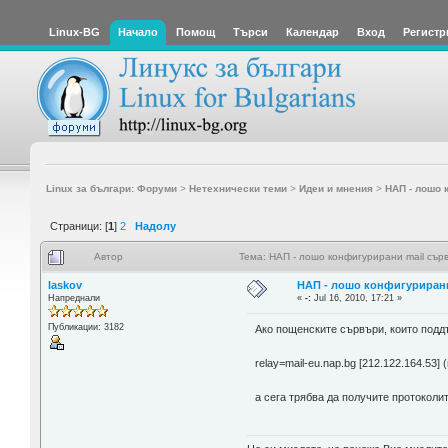
Linux-BG
Начало
Помощ
Търси
Календар
Вход
Регистр
Linux за българи: Форуми
>
Нетехнически теми
>
Идеи и мнения
>
НАП - лошо 
Страници: [
1
]
2
Надолу
Автор
Тема: НАП - лошо конфигурирани mail сър
laskov
НАП - лошо конфигуриран
Напреднали
«
-:
Jul 16, 2010, 17:21 »
Публикации: 3182
Ако пощенските сървъри, които подд
relay=mail-eu.nap.bg [212.122.164.53] 
а сега трябва да получите протоколи