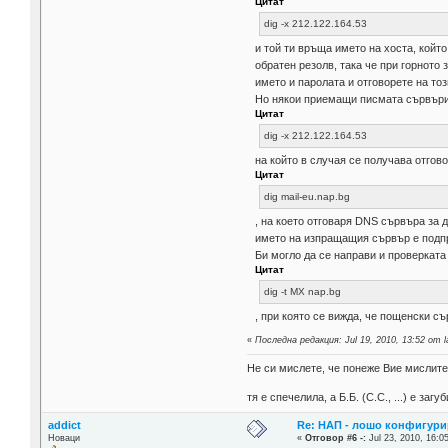
Цитат
dig -x 212.122.164.53
и той ти връща името на хоста, който
обратен резолв, така че при горното
името и паролата и отговорете на то
Но някои приемащи писмата сървъри
Цитат
dig -x 212.122.164.53
на който в случая се получава отгово
Цитат
dig mail-eu.nap.bg
, на което отговаря DNS сървъра за д
името на изпращащия сървър е подправ
Би могло да се направи и проверката
Цитат
dig -t MX nap.bg
, при която се вижда, че пощенски 
«
Последна редакция: Jul 19, 2010, 13:52 от 
Не си мислете, че понеже Вие мислите 
тя е спечелила, а Б.Б. (С.С., ...) е за
addict
Re: НАП - лошо конфигури
Новаци
«
Отговор #6 -:
Jul 23, 2010, 16:0