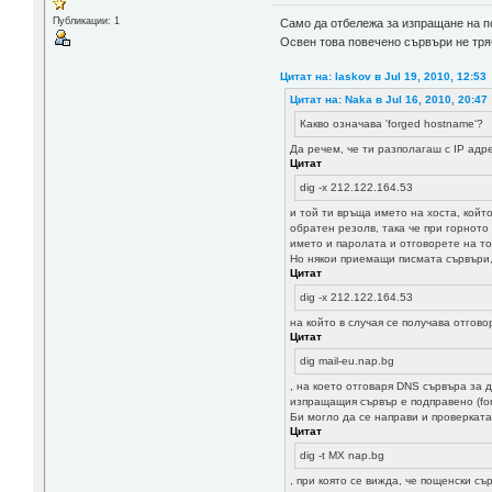
Публикации: 1
Само да отбележа за изпращане на по
Освен това повечено сървъри не тряб
Цитат на: laskov в Jul 19, 2010, 12:53
Цитат на: Naka в Jul 16, 2010, 20:47
Какво означава 'forged hostname'?
Да речем, че ти разполагаш с IP адре
Цитат
dig -x 212.122.164.53
и той ти връща името на хоста, който
обратен резолв, така че при горното
името и паролата и отговорете на то
Но някои приемащи писмата сървъри,
Цитат
dig -x 212.122.164.53
на който в случая се получава отговор
Цитат
dig mail-eu.nap.bg
, на което отговаря DNS сървъра за д
изпращащия сървър е подправено (forg
Би могло да се направи и проверкат
Цитат
dig -t MX nap.bg
, при която се вижда, че пощенски с