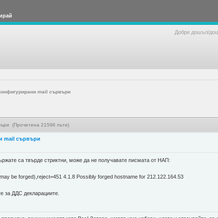
ирай
Добре дошъл/до
конфигурирани mail сървъри
въри (Прочетена 21596 пъти)
и mail сървъри
ържате са твърде стриктни, може да не получавате писмата от НАП:
(may be forged),reject=451 4.1.8 Possibly forged hostname for 212.122.164.53
те за ДДС декларациите.