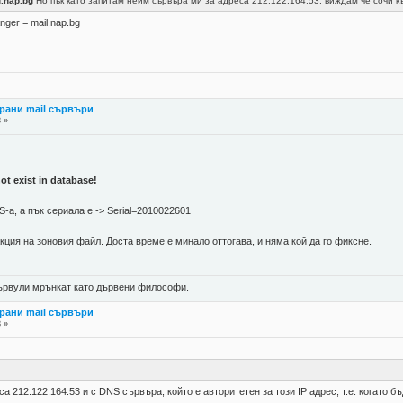
u.nap.bg
Но пък като запитам нейм сървъра ми за адреса 212.122.164.53, виждам че сочи 
nger = mail.nap.bg
рани mail сървъри
8 »
t exist in database!
-а, а пък сериала е -> Serial=2010022601
кция на зоновия файл. Доста време е минало оттогава, и няма кой да го фиксне.
 цървули мрънкат като дървени философи.
рани mail сървъри
3 »
са 212.122.164.53 и с DNS сървъра, който е авторитетен за този IP адрес, т.е. когато 