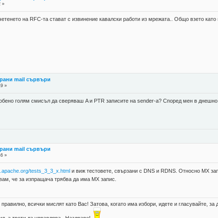
2 »
етенето на RFC-та стават с извинение кавалски работи из мрежата.. Общо взето като п
рани mail сървъри
19 »
собено голям смисъл да сверяваш A и PTR записите на sender-а? Според мен в днешно
рани mail сървъри
46 »
n.apache.org/tests_3_3_x.html
и виж тестовете, свързани с DNS и RDNS. Относно MX запис
вам, че за изпращача трябва да има MX запис.
правилно, всички мислят като Вас! Затова, когато има избори, идете и гласувайте, за д