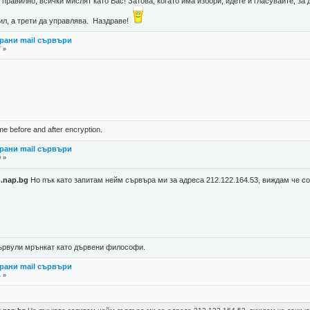
правилно, всички мислят като Вас! Затова, когато има избори, идете и гласувайте, за д
губил, а трети да управлява. Наздраве!
рани mail сървъри
7 »
ame before and after encryption.
рани mail сървъри
0 »
u.nap.bg
Но пък като запитам нейм сървъра ми за адреса 212.122.164.53, виждам че с
 цървули мрънкат като дървени философи.
рани mail сървъри
4 »