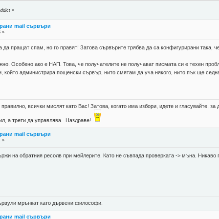
ddict
»
рани mail сървъри
5 »
 да пращат спам, но го правят! Затова сървърите трябва да са конфигурирани така, че 
но. Особено ако е НАП. Това, че получателите не получават писмата си е техен проб
ки, който администрира пощенски сървър, нито смятам да уча някого, нито пък ще седна
правилно, всички мислят като Вас! Затова, когато има избори, идете и гласувайте, за д
губил, а трети да управлява. Наздраве!
рани mail сървъри
4 »
държи на обратния ресолв при мейлерите. Като не съвпада проверката -> мъна. Никаво 
 цървули мрънкат като дървени философи.
рани mail сървъри